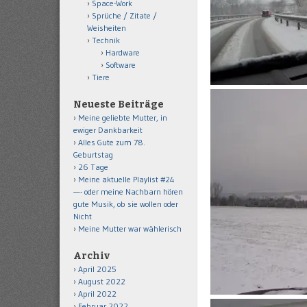
Space-Work
Sprüche / Zitate /
Weisheiten
Technik
Hardware
Software
Tiere
Neueste Beiträge
Meine geliebte Mutter, in
ewiger Dankbarkeit
Alles Gute zum 78.
Geburtstag
26 Tage
Meine aktuelle Playlist #24
—- oder meine Nachbarn hören
gute Musik, ob sie wollen oder
Nicht
Meine Mutter war wählerisch
Archiv
April 2025
August 2022
April 2022
Februar 2022