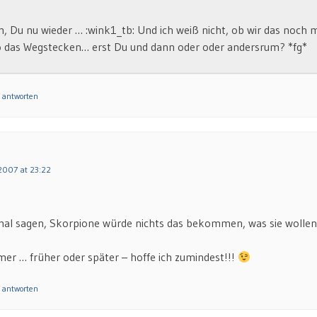
Du nu wieder … :wink1_tb: Und ich weiß nicht, ob wir das noch
so das Wegstecken… erst Du und dann oder oder andersrum? *fg*
 antworten
2007 at 23:22
 mal sagen, Skorpione würde nichts das bekommen, was sie wolle
er … früher oder später – hoffe ich zumindest!!!
 antworten