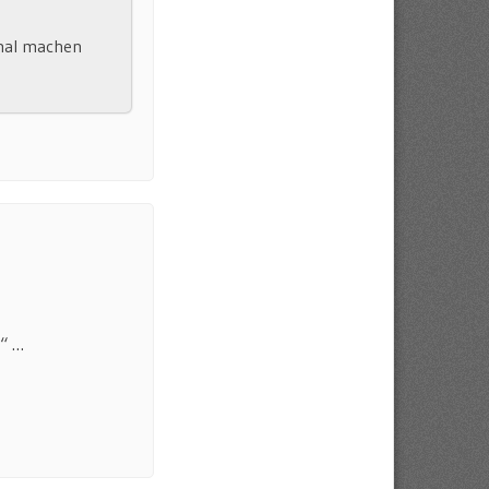
 mal machen
n“ …