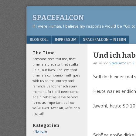
SPACEFALCON
If I were Human, I believe my response would be "Go to 
Menu
SKIP TO CONTENT
BLOGROLL
IMPRESSUM
SPACEFALCON – INTERN
The Time
Und ich hab
Someone once told me, that
Artikel von
SpaceFalcon
am
8 
time is a predator that stalks
us all our lives. I believe that
time is a companion with goes
Soll doch einer mal 
with us on the journey and
reminds us to cherisch every
Heute war es endlich
moment, for the’ll never come
again. What we leave behind
is not as important as how
Jawohl, heute SD 10
we’ve lived. After all, we’re only
mortal!
Kategorien
Nori-Life
Schöne große dicke 