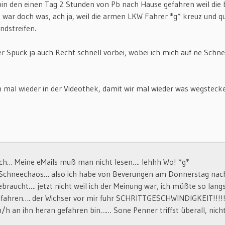
bin den einen Tag 2 Stunden von Pb nach Hause gefahren weil di
ar doch was, ach ja, weil die armen LKW Fahrer *g* kreuz und qu
ndstreifen.
r Spuck ja auch Recht schnell vorbei, wobei ich mich auf ne Sc
ch mal wieder in der Videothek, damit wir mal wieder was wegste
och… Meine eMails muß man nicht lesen…. Iehhh Wo! *g*
s Schneechaos… also ich habe von Beverungen am Donnerstag nach
ebraucht…. jetzt nicht weil ich der Meinung war, ich müßte so lan
r) fahren…. der Wichser vor mir fuhr SCHRITTGESCHWINDIGKEIT!!!!
/h an ihn heran gefahren bin…… Sone Penner triffst überall, nicht