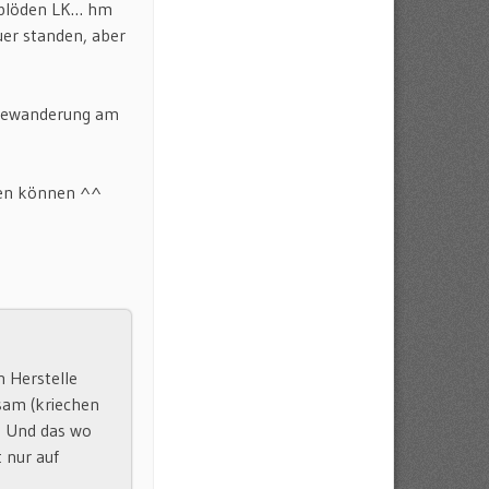
e blöden LK… hm
er standen, aber
hneewanderung am
cken können ^^
 Herstelle
gsam (kriechen
! Und das wo
 nur auf