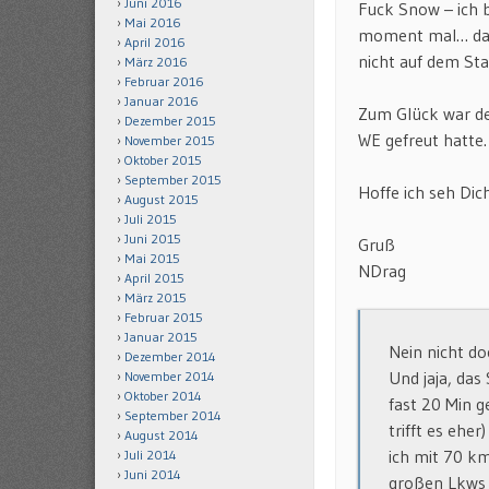
Juni 2016
Fuck Snow – ich 
Mai 2016
moment mal… da w
April 2016
nicht auf dem Sta
März 2016
Februar 2016
Januar 2016
Zum Glück war de
Dezember 2015
WE gefreut hatte.
November 2015
Oktober 2015
September 2015
Hoffe ich seh Di
August 2015
Juli 2015
Juni 2015
Gruß
Mai 2015
NDrag
April 2015
März 2015
Februar 2015
Januar 2015
Nein nicht d
Dezember 2014
Und jaja, da
November 2014
Oktober 2014
fast 20 Min g
September 2014
trifft es ehe
August 2014
ich mit 70 km
Juli 2014
Juni 2014
großen Lkws