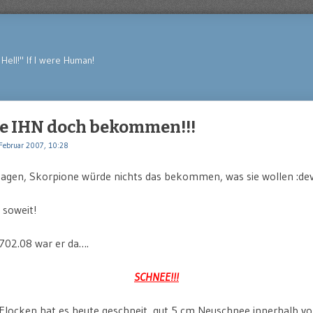
Hell!" If I were Human!
e IHN doch bekommen!!!
Februar 2007, 10:28
sagen, Skorpione würde nichts das bekommen, was sie wollen :devi
 soweit!
702.08 war er da….
SCHNEE!!!
Flocken hat es heute geschneit, gut 5 cm Neuschnee innerhalb vo