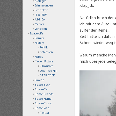
Aufreger
:clap_tb:
Erinnerungen
Gedanken
IT & EDV
Natürlich brach der
Job&Co
ich mit dem Auto un
Merker
Vorlieben
außer der Reihe…
Space-Life
Zeit hätte ich dafür
Family
Schnee wieder weg ist
History
Politik
Schlesien
Warum manche Mensch
Hobby
mich über jede Gele
Motion Picture
Filmzitate
One Tree Hill
STAR TREK
Provinz
Space-Back
Space-Car
Space-Friends
Space-Home
Space-Music
Space-Web
Twitter