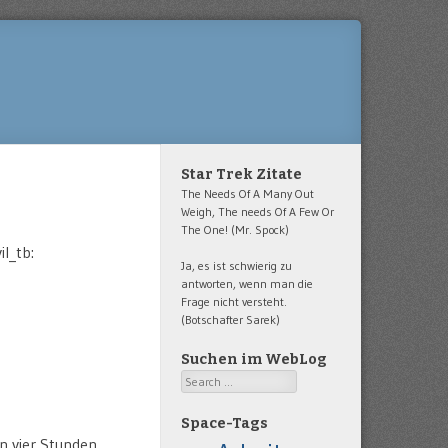
Star Trek Zitate
The Needs Of A Many Out
Weigh, The needs Of A Few Or
The One! (Mr. Spock)
l_tb:
Ja, es ist schwierig zu
antworten, wenn man die
Frage nicht versteht.
(Botschafter Sarek)
Suchen im WebLog
Search
Space-Tags
n vier Stunden.