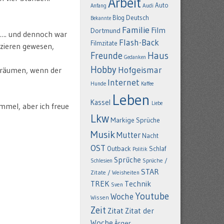
Arbeit
Auto
Anfang
Audi
Deutsch
Blog
Bekannte
Familie
Film
Dortmund
r…. und dennoch war
Flash-Back
Filmzitate
azieren gewesen,
Freunde
Haus
Gedanken
Hobby
Hofgeismar
erräumen, wenn der
Internet
Hunde
Kaffee
Leben
Kassel
Liebe
mel, aber ich freue
Lkw
Markige Sprüche
Musik
Mutter
Nacht
OST
Outback
Schlaf
Politik
Sprüche
Schlesien
Sprüche /
STAR
Zitate / Weisheiten
TREK
Technik
Sven
Youtube
Woche
Wissen
Zeit
Zitat
Zitat der
Woche
Ärger