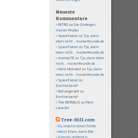
Neueste
Kommentare
PETRO
zu
Die Ohrfeigen
meiner Mutter
SpaceFalcon
zu
Tja, dann
eben nicht… truckerfreunde.de
SpaceFalcon
zu
Tja, dann
eben nicht… truckerfreunde.de
manroc78
zu
Tja, dann eben
nicht… truckerfreunde.de
Horst Heinzierl
zu
Tja, dann
eben nicht… truckerfreunde.de
SpaceFalcon
zu
Erschreckend!
VorLangerzeit
zu
Erschreckend!
The NORIALIS
zu
Mein
LaserJet
Tree-Hill.com
Du machst einen Fehler
Wenn Einen, dann Alle
Damals gefährlich