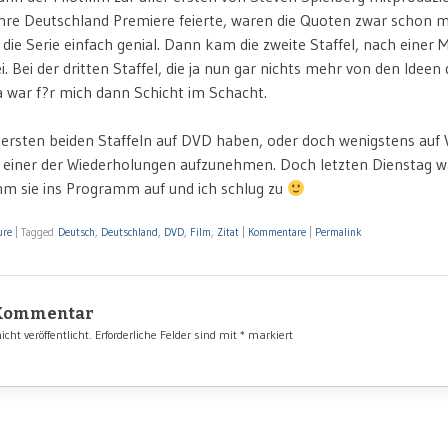
ihre Deutschland Premiere feierte, waren die Quoten zwar schon m
d die Serie einfach genial. Dann kam die zweite Staffel, nach einer
. Bei der dritten Staffel, die ja nun gar nichts mehr von den Idee
 war f?r mich dann Schicht im Schacht.
 ersten beiden Staffeln auf DVD haben, oder doch wenigstens auf 
ei einer der Wiederholungen aufzunehmen. Doch letzten Dienstag w
hm sie ins Programm auf und ich schlug zu
ure
|
Tagged
Deutsch
,
Deutschland
,
DVD
,
Film
,
Zitat
|
Kommentare
|
Permalink
 Kommentar
cht veröffentlicht.
Erforderliche Felder sind mit
*
markiert