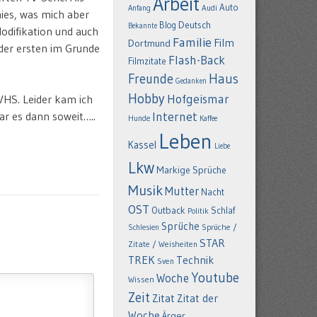
Arbeit
Auto
Anfang
Audi
ies, was mich aber
Deutsch
Blog
Bekannte
 Modifikation und auch
Familie
Film
Dortmund
n der ersten im Grunde
Flash-Back
Filmzitate
Freunde
Haus
Gedanken
Hobby
Hofgeismar
VHS. Leider kam ich
ar es dann soweit…..
Internet
Hunde
Kaffee
Leben
Kassel
Liebe
Lkw
Markige Sprüche
Musik
Mutter
Nacht
OST
Outback
Schlaf
Politik
Sprüche
Schlesien
Sprüche /
STAR
Zitate / Weisheiten
TREK
Technik
Sven
Youtube
Woche
Wissen
Zeit
Zitat
Zitat der
Woche
Ärger