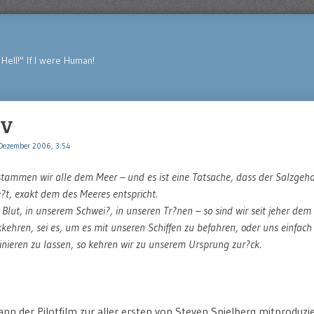
Hell!" If I were Human!
SV
Dezember 2006, 3:54
tammen wir alle dem Meer – und es ist eine Tatsache, dass der Salzgeha
e?t, exakt dem des Meeres entspricht.
 Blut, in unserem Schwei?, in unseren Tr?nen – so sind wir seit jeher de
kehren, sei es, um es mit unseren Schiffen zu befahren, oder uns einfach
inieren zu lassen, so kehren wir zu unserem Ursprung zur?ck.
ann der Pilotfilm zur aller ersten von Steven Spielberg mitproduzie