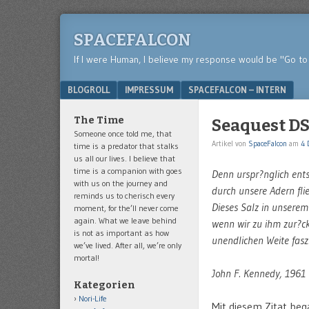
SPACEFALCON
If I were Human, I believe my response would be "Go to 
Menu
SKIP TO CONTENT
BLOGROLL
IMPRESSUM
SPACEFALCON – INTERN
The Time
Seaquest D
Someone once told me, that
Artikel von
SpaceFalcon
am
4 
time is a predator that stalks
us all our lives. I believe that
time is a companion with goes
Denn urspr?nglich ents
with us on the journey and
durch unsere Adern fli
reminds us to cherisch every
Dieses Salz in unserem
moment, for the’ll never come
again. What we leave behind
wenn wir zu ihm zur?ck
is not as important as how
unendlichen Weite fasz
we’ve lived. After all, we’re only
mortal!
John F. Kennedy, 1961
Kategorien
Nori-Life
Mit diesem Zitat beg