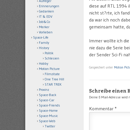
Aufreger
diese auf RTL 1994 
Erinnerungen
Gedanken
nicht st?rte, ich fan
IT & EDV
da war ich noch dabei
Job&Co
gemeinsam hatte, da
Merker
Vorlieben
Space-Life
Immer wollte ich die
Family
nie dazu die Serie b
History
Politik
der Sender Sci-Fi na
Schlesien
Hobby
Gespeichert unter
Motion Pict
Motion Picture
Filmzitate
One Tree Hill
STAR TREK
Provinz
Schreibe einen
Space-Back
Deine E-Mail-Adresse wird ni
Space-Car
Space-Friends
Kommentar
*
Space-Home
Space-Music
Space-Web
Twitter