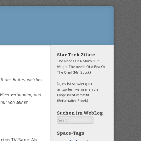
Star Trek Zitate
The Needs Of A Many Out
Weigh, The needs Of A Few Or
The One! (Mr. Spock)
lt des Blutes, welches
Ja, es ist schwierig zu
antworten, wenn man die
m Meer verbunden, und
Frage nicht versteht.
(Botschafter Sarek)
 nur von seiner
Suchen im WebLog
Search
Space-Tags
rten TV-Serie. Als