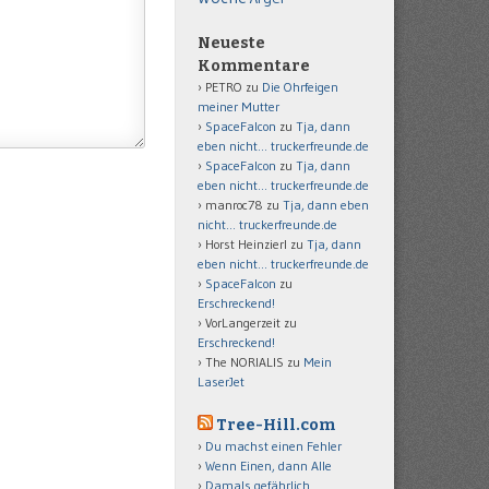
Neueste
Kommentare
PETRO
zu
Die Ohrfeigen
meiner Mutter
SpaceFalcon
zu
Tja, dann
eben nicht… truckerfreunde.de
SpaceFalcon
zu
Tja, dann
eben nicht… truckerfreunde.de
manroc78
zu
Tja, dann eben
nicht… truckerfreunde.de
Horst Heinzierl
zu
Tja, dann
eben nicht… truckerfreunde.de
SpaceFalcon
zu
Erschreckend!
VorLangerzeit
zu
Erschreckend!
The NORIALIS
zu
Mein
LaserJet
Tree-Hill.com
Du machst einen Fehler
Wenn Einen, dann Alle
Damals gefährlich