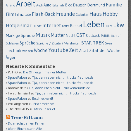
Arbeit
Familie
Dortmund
Auto
Deutsch
Blog
Anfang
Audi
Bekannte
Hobby
Freunde
Haus
Flash-Back
Film
Filmzitate
Gedanken
Leben
Lkw
Hofgeismar
Internet
Kassel
Hunde
Kaffee
Liebe
Musik
OST
Mutter
Markige Sprüche
Nacht
Outback
Schlaf
Politik
STAR TREK
Sprüche
Schlesien
Sprüche / Zitate / Weisheiten
Sven
Youtube
Zeit
Woche
Technik
Zitat
Zitat der Woche
Wissen
Ärger
Neueste Kommentare
PETRO
zu
Die Ohrfeigen meiner Mutter
SpaceFalcon
zu
Tja, dann eben nicht… truckerfreunde.de
SpaceFalcon
zu
Tja, dann eben nicht… truckerfreunde.de
manroc78
zu
Tja, dann eben nicht… truckerfreunde.de
Horst Heinzierl
zu
Tja, dann eben nicht… truckerfreunde.de
SpaceFalcon
zu
Erschreckend!
VorLangerzeit
zu
Erschreckend!
The NORIALIS
zu
Mein LaserJet
Tree-Hill.com
Du machst einen Fehler
Wenn Einen, dann Alle