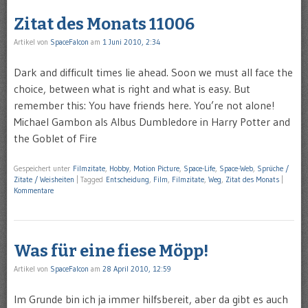
Zitat des Monats 11006
Artikel von
SpaceFalcon
am
1 Juni 2010, 2:34
Dark and difficult times lie ahead. Soon we must all face the
choice, between what is right and what is easy. But
remember this: You have friends here. You’re not alone!
Michael Gambon als Albus Dumbledore in Harry Potter and
the Goblet of Fire
Gespeichert unter
Filmzitate
,
Hobby
,
Motion Picture
,
Space-Life
,
Space-Web
,
Sprüche /
Zitate / Weisheiten
|
Tagged
Entscheidung
,
Film
,
Filmzitate
,
Weg
,
Zitat des Monats
|
Kommentare
Was für eine fiese Möpp!
Artikel von
SpaceFalcon
am
28 April 2010, 12:59
Im Grunde bin ich ja immer hilfsbereit, aber da gibt es auch