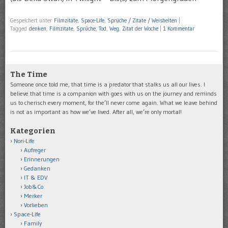
Gespeichert unter
Filmzitate
,
Space-Life
,
Sprüche / Zitate / Weisheiten
|
Tagged
denken
,
Filmzitate
,
Sprüche
,
Tod
,
Weg
,
Zitat der Woche
|
1 Kommentar
The Time
Someone once told me, that time is a predator that stalks us all our lives. I
believe that time is a companion with goes with us on the journey and reminds
us to cherisch every moment, for the’ll never come again. What we leave behind
is not as important as how we’ve lived. After all, we’re only mortal!
Kategorien
Nori-Life
Aufreger
Erinnerungen
Gedanken
IT & EDV
Job&Co
Merker
Vorlieben
Space-Life
Family