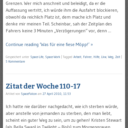
Grenzen. Wer mich anschreit und beleidigt, da er die
Auffassung vertritt, ich würde ihm die Ausfahrt blockieren,
obwohl da reichlich Platz ist, dem mache ich Platz und
denke mir meinen Teil. Scheinbar, sah der Zeitplan des
Fahrers keine 3 Minuten „Verzögerungen“ vor, denn …
Continue reading ‘Was für eine fiese Möpp!’ »
Gespeichert unter
Space-Life
,
Space-Work
|
Tagged
Arbeit
,
Fahrer
,
Hilfe
,
Lkw
,
Weg
,
Zeit
|
5 Kommentare
Zitat der Woche 110-17
Artikel von
SpaceFalcon
am
27 April 2010, 11:53
Ich hatte nie darüber nachgedacht, wie ich sterben würde,
aber anstelle von jemanden zu sterben, den man liebt,
scheint ein guter Weg zu sein, um zu gehen! Kristen Stewart
(als Bella Swan) in Twilight – Bis(s) zum Morgengrauen