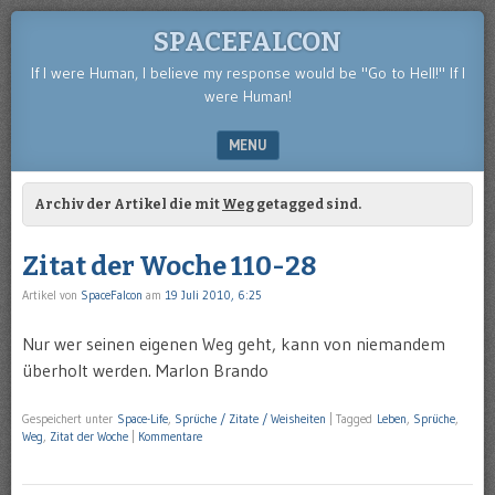
SPACEFALCON
If I were Human, I believe my response would be "Go to Hell!" If I
were Human!
MENU
SKIP TO CONTENT
Archiv der Artikel die mit
Weg
getagged sind.
Zitat der Woche 110-28
Artikel von
SpaceFalcon
am
19 Juli 2010, 6:25
Nur wer seinen eigenen Weg geht, kann von niemandem
überholt werden. Marlon Brando
Gespeichert unter
Space-Life
,
Sprüche / Zitate / Weisheiten
|
Tagged
Leben
,
Sprüche
,
Weg
,
Zitat der Woche
|
Kommentare