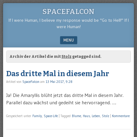
SPACEFALCON
If I were Human, I believe my response would be "Go to Hell!" If I
were Human!
MENU
SKIP TO CONTENT
Archiv der Artikel die mit
Stolz
getagged sind.
Das dritte Mal in diesem Jahr
Artikel von
SpaceFalcon
am
13 Mai 2017, 9:28
Ja! Die Amaryllis blüht jetzt das dritte Mal in diesem Jahr.
Parallel dazu wächst und gedeiht sie hervorragend. ….
Gespeichert unter
Family
,
Space-Life
|
Tagged
Blume
,
Haus
,
Leben
,
Stolz
|
Kommentare