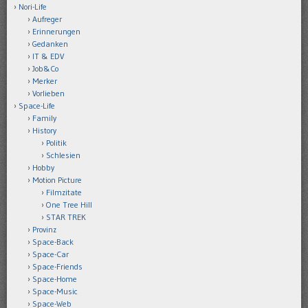
Nori-Life
Aufreger
Erinnerungen
Gedanken
IT & EDV
Job&Co
Merker
Vorlieben
Space-Life
Family
History
Politik
Schlesien
Hobby
Motion Picture
Filmzitate
One Tree Hill
STAR TREK
Provinz
Space-Back
Space-Car
Space-Friends
Space-Home
Space-Music
Space-Web