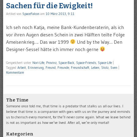
Sachen für die Ewigkeit!
Artikel von
SpaceFalcon
am
10 März 2013, 9:11
Ich seh noch Katja, meine Bank-Kundenberaterin, als ich
vor ihren Augen diesen Schein in zwei Hälften teilte Folge
Ameisenkrieg…. Das war 1999
Und by the Way… Den
Designer-Sessel hätte ich immer noch gerne
Gespeichert unter
Nori-Life
,
Provinz
,
Space-Back
,
Space-Friends
,
Space-Life
|
Tagged
Arbeit
,
Erinnerung
,
Freund
,
Freunde
,
Freundschaft
,
Leben
,
Stolz
,
Sven
|
Kommentare
The Time
Someone once told me, that time is a predator that stalks us all our lives. I
believe that time is a companion with goes with us on the journey and reminds
us to cherisch every moment, for the’ll never come again. What we leave behind
is not as important as how we’ve lived. After all, we’re only mortal!
Kategorien