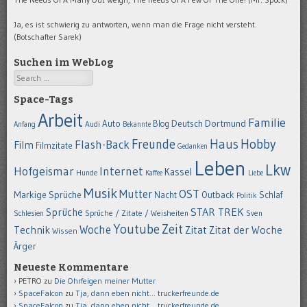
Ja, es ist schwierig zu antworten, wenn man die Frage nicht versteht.
(Botschafter Sarek)
Suchen im WebLog
Search
Space-Tags
Arbeit
Familie
Dortmund
Auto
Deutsch
Blog
Anfang
Audi
Bekannte
Hobby
Freunde
Haus
Flash-Back
Film
Filmzitate
Gedanken
Leben
Lkw
Hofgeismar
Internet
Kassel
Hunde
Kaffee
Liebe
Musik
OST
Mutter
Markige Sprüche
Nacht
Outback
Schlaf
Politik
STAR TREK
Sprüche
Schlesien
Sprüche / Zitate / Weisheiten
Sven
Youtube
Zeit
Woche
Technik
Zitat
Zitat der Woche
Wissen
Ärger
Neueste Kommentare
PETRO
zu
Die Ohrfeigen meiner Mutter
SpaceFalcon
zu
Tja, dann eben nicht… truckerfreunde.de
SpaceFalcon
zu
Tja, dann eben nicht… truckerfreunde.de