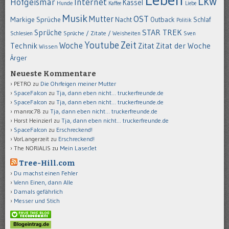
Lkw
Hofgeismar
Internet
Kassel
Hunde
Kaffee
Liebe
Musik
OST
Mutter
Markige Sprüche
Nacht
Outback
Schlaf
Politik
STAR TREK
Sprüche
Schlesien
Sprüche / Zitate / Weisheiten
Sven
Youtube
Zeit
Woche
Technik
Zitat
Zitat der Woche
Wissen
Ärger
Neueste Kommentare
PETRO
zu
Die Ohrfeigen meiner Mutter
SpaceFalcon
zu
Tja, dann eben nicht… truckerfreunde.de
SpaceFalcon
zu
Tja, dann eben nicht… truckerfreunde.de
manroc78
zu
Tja, dann eben nicht… truckerfreunde.de
Horst Heinzierl
zu
Tja, dann eben nicht… truckerfreunde.de
SpaceFalcon
zu
Erschreckend!
VorLangerzeit
zu
Erschreckend!
The NORIALIS
zu
Mein LaserJet
Tree-Hill.com
Du machst einen Fehler
Wenn Einen, dann Alle
Damals gefährlich
Messer und Stich