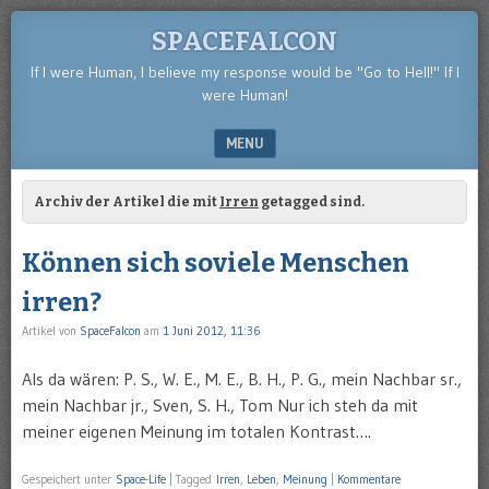
SPACEFALCON
If I were Human, I believe my response would be "Go to Hell!" If I
were Human!
MENU
SKIP TO CONTENT
Archiv der Artikel die mit
Irren
getagged sind.
Können sich soviele Menschen
irren?
Artikel von
SpaceFalcon
am
1 Juni 2012, 11:36
Als da wären: P. S., W. E., M. E., B. H., P. G., mein Nachbar sr.,
mein Nachbar jr., Sven, S. H., Tom Nur ich steh da mit
meiner eigenen Meinung im totalen Kontrast….
Gespeichert unter
Space-Life
|
Tagged
Irren
,
Leben
,
Meinung
|
Kommentare