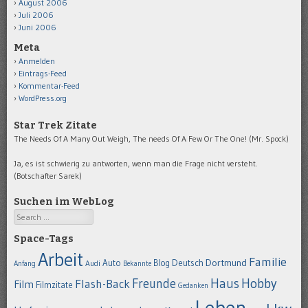
August 2006
Juli 2006
Juni 2006
Meta
Anmelden
Eintrags-Feed
Kommentar-Feed
WordPress.org
Star Trek Zitate
The Needs Of A Many Out Weigh, The needs Of A Few Or The One! (Mr. Spock)
Ja, es ist schwierig zu antworten, wenn man die Frage nicht versteht.
(Botschafter Sarek)
Suchen im WebLog
Search
Space-Tags
Arbeit
Familie
Dortmund
Auto
Deutsch
Blog
Anfang
Audi
Bekannte
Hobby
Freunde
Haus
Flash-Back
Film
Filmzitate
Gedanken
Leben