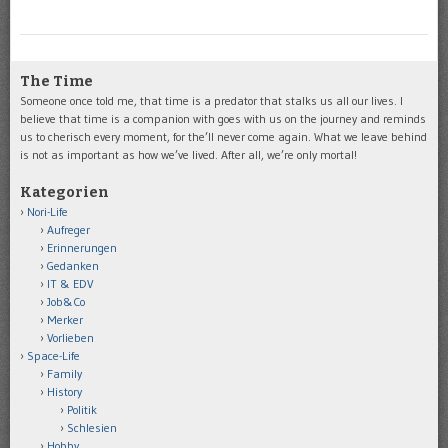
The Time
Someone once told me, that time is a predator that stalks us all our lives. I
believe that time is a companion with goes with us on the journey and reminds
us to cherisch every moment, for the’ll never come again. What we leave behind
is not as important as how we’ve lived. After all, we’re only mortal!
Kategorien
Nori-Life
Aufreger
Erinnerungen
Gedanken
IT & EDV
Job&Co
Merker
Vorlieben
Space-Life
Family
History
Politik
Schlesien
Hobby