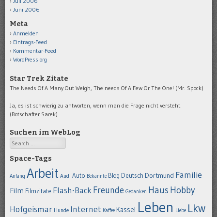
Juli 2006
Juni 2006
Meta
Anmelden
Eintrags-Feed
Kommentar-Feed
WordPress.org
Star Trek Zitate
The Needs Of A Many Out Weigh, The needs Of A Few Or The One! (Mr. Spock)
Ja, es ist schwierig zu antworten, wenn man die Frage nicht versteht.
(Botschafter Sarek)
Suchen im WebLog
Search
Space-Tags
Arbeit
Familie
Dortmund
Auto
Deutsch
Blog
Anfang
Audi
Bekannte
Hobby
Freunde
Haus
Flash-Back
Film
Filmzitate
Gedanken
Leben
Lkw
Hofgeismar
Internet
Kassel
Hunde
Kaffee
Liebe