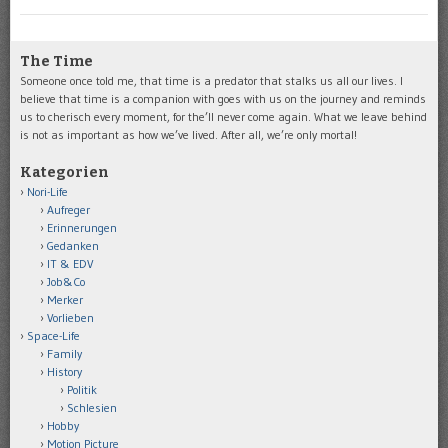
The Time
Someone once told me, that time is a predator that stalks us all our lives. I
believe that time is a companion with goes with us on the journey and reminds
us to cherisch every moment, for the’ll never come again. What we leave behind
is not as important as how we’ve lived. After all, we’re only mortal!
Kategorien
Nori-Life
Aufreger
Erinnerungen
Gedanken
IT & EDV
Job&Co
Merker
Vorlieben
Space-Life
Family
History
Politik
Schlesien
Hobby
Motion Picture