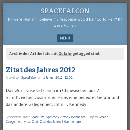
SPACEFALCON
If I were Human, I believe my response would be "Go to Hell!" If I
were Human!
MENU
SKIP TO CONTENT
Archiv der Artikel die mit
Gefahr
getagged sind.
Zitat des Jahres 2012
Artikel von
SpaceFalcon
am
1 Januar 2012, 12:01
Das Wort Krise setzt sich im Chinesischen aus 2
Schriftzeichen zusammen – das eine bedeutet Gefahr und
das andere Gelegenheit. John F. Kennedy
Gespeichert unter
Space-Life
,
Sprüche / Zitate / Weisheiten
|
Tagged
Gefahr
,
Gelegenheit
,
Krise
,
Zitat
,
Zitat des Jahres
|
Kommentare