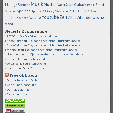
Musik
OST
Mutter
Markige Sprüche
Nacht
Outback
Schlaf
Politik
STAR TREK
Sprüche
Schlesien
Sprüche / Zitate / Weisheiten
Sven
Youtube
Zeit
Woche
Technik
Zitat
Zitat der Woche
Wissen
Ärger
Neueste Kommentare
PETRO
zu
Die Ohrfeigen meiner Mutter
SpaceFalcon
zu
Tja, dann eben nicht… truckerfreunde.de
SpaceFalcon
zu
Tja, dann eben nicht… truckerfreunde.de
manroc78
zu
Tja, dann eben nicht… truckerfreunde.de
Horst Heinzierl
zu
Tja, dann eben nicht… truckerfreunde.de
SpaceFalcon
zu
Erschreckend!
VorLangerzeit
zu
Erschreckend!
The NORIALIS
zu
Mein LaserJet
Tree-Hill.com
Du machst einen Fehler
Wenn Einen, dann Alle
Damals gefährlich
Messer und Stich