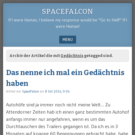
SPACEFALCON
If I were Human, I believe my response would be "Go to Hell!" If I
were Human!
MENU
SKIP TO CONTENT
Archiv der Artikel die mit
Gedächtnis
getagged sind.
Das nenne ich mal ein Gedächtnis
haben
Artikel von
SpaceFalcon
am
8 Juli 2014, 9:04
Autohöfe sind ja immer noch nicht meine Welt… Zu
Attendorner Zeiten hab ich einen ganz bestimmten Autohof
anfangs immer nur angefahren, wenn es um das
Durchtauschen des Trailers gegangen ist. Da ich es in 3
Monaten auf knappe 60 Begegnungen gebracht habe, habe