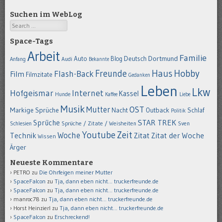
Suchen im WebLog
Search
Space-Tags
Arbeit
Familie
Dortmund
Auto
Deutsch
Blog
Anfang
Audi
Bekannte
Hobby
Freunde
Haus
Flash-Back
Film
Filmzitate
Gedanken
Leben
Lkw
Hofgeismar
Internet
Kassel
Hunde
Kaffee
Liebe
Musik
OST
Mutter
Markige Sprüche
Nacht
Outback
Schlaf
Politik
STAR TREK
Sprüche
Schlesien
Sprüche / Zitate / Weisheiten
Sven
Youtube
Zeit
Woche
Technik
Zitat
Zitat der Woche
Wissen
Ärger
Neueste Kommentare
PETRO
zu
Die Ohrfeigen meiner Mutter
SpaceFalcon
zu
Tja, dann eben nicht… truckerfreunde.de
SpaceFalcon
zu
Tja, dann eben nicht… truckerfreunde.de
manroc78
zu
Tja, dann eben nicht… truckerfreunde.de
Horst Heinzierl
zu
Tja, dann eben nicht… truckerfreunde.de
SpaceFalcon
zu
Erschreckend!