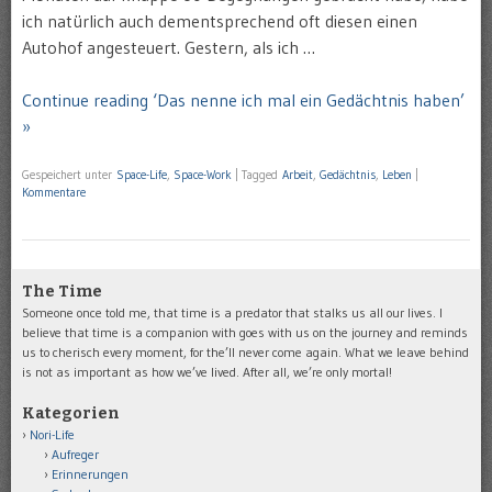
ich natürlich auch dementsprechend oft diesen einen
Autohof angesteuert. Gestern, als ich …
Continue reading ‘Das nenne ich mal ein Gedächtnis haben’
»
Gespeichert unter
Space-Life
,
Space-Work
|
Tagged
Arbeit
,
Gedächtnis
,
Leben
|
Kommentare
The Time
Someone once told me, that time is a predator that stalks us all our lives. I
believe that time is a companion with goes with us on the journey and reminds
us to cherisch every moment, for the’ll never come again. What we leave behind
is not as important as how we’ve lived. After all, we’re only mortal!
Kategorien
Nori-Life
Aufreger
Erinnerungen