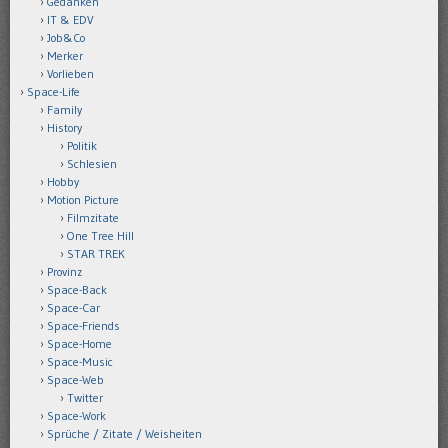
Gedanken
IT & EDV
Job&Co
Merker
Vorlieben
Space-Life
Family
History
Politik
Schlesien
Hobby
Motion Picture
Filmzitate
One Tree Hill
STAR TREK
Provinz
Space-Back
Space-Car
Space-Friends
Space-Home
Space-Music
Space-Web
Twitter
Space-Work
Sprüche / Zitate / Weisheiten