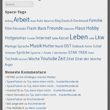
Search
Space-Tags
Arbeit
Familie
Dortmund
Auto
Deutsch
Blog
Anfang
Audi
Bekannte
Hobby
Freunde
Haus
Flash-Back
Film
Filmzitate
Gedanken
Leben
Lkw
Hofgeismar
Internet
Kassel
Hunde
Kaffee
Liebe
Musik
OST
Mutter
Markige Sprüche
Nacht
Outback
Schlaf
Politik
STAR TREK
Sprüche
Schlesien
Sprüche / Zitate / Weisheiten
Sven
Youtube
Zeit
Woche
Technik
Zitat
Zitat der Woche
Wissen
Ärger
Neueste Kommentare
PETRO
zu
Die Ohrfeigen meiner Mutter
SpaceFalcon
zu
Tja, dann eben nicht… truckerfreunde.de
SpaceFalcon
zu
Tja, dann eben nicht… truckerfreunde.de
manroc78
zu
Tja, dann eben nicht… truckerfreunde.de
Horst Heinzierl
zu
Tja, dann eben nicht… truckerfreunde.de
SpaceFalcon
zu
Erschreckend!
VorLangerzeit
zu
Erschreckend!
The NORIALIS
zu
Mein LaserJet