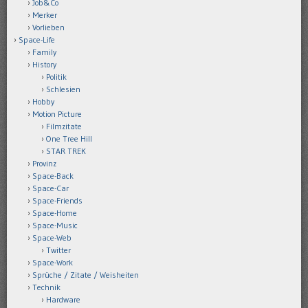
Job&Co
Merker
Vorlieben
Space-Life
Family
History
Politik
Schlesien
Hobby
Motion Picture
Filmzitate
One Tree Hill
STAR TREK
Provinz
Space-Back
Space-Car
Space-Friends
Space-Home
Space-Music
Space-Web
Twitter
Space-Work
Sprüche / Zitate / Weisheiten
Technik
Hardware