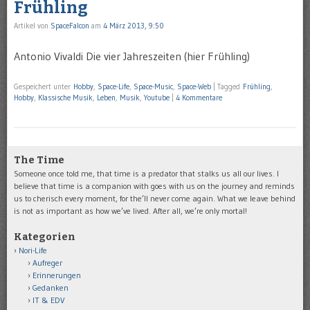
Frühling
Artikel von
SpaceFalcon
am
4 März 2013, 9:50
Antonio Vivaldi Die vier Jahreszeiten (hier Frühling)
Gespeichert unter
Hobby
,
Space-Life
,
Space-Music
,
Space-Web
|
Tagged
Frühling
,
Hobby
,
Klassische Musik
,
Leben
,
Musik
,
Youtube
|
4 Kommentare
The Time
Someone once told me, that time is a predator that stalks us all our lives. I
believe that time is a companion with goes with us on the journey and reminds
us to cherisch every moment, for the’ll never come again. What we leave behind
is not as important as how we’ve lived. After all, we’re only mortal!
Kategorien
Nori-Life
Aufreger
Erinnerungen
Gedanken
IT & EDV