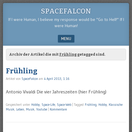
SPACEFALCON
If I were Human, I believe my response would be "Go to Hell!" If I
were Human!
MENU
SKIP TO CONTENT
Archiv der Artikel die mit
Frühling
getagged sind.
Frühling
Artikel von
SpaceFalcon
am
4 April 2013, 1:16
Antonio Vivaldi Die vier Jahreszeiten (hier Frühling)
Gespeichert unter
Hobby
,
Space-Life
,
Space-Web
|
Tagged
Frühling
,
Hobby
,
Klassische
Musik
,
Leben
,
Musik
,
Youtube
|
Kommentare