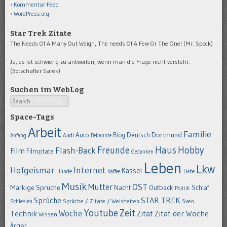
Kommentar-Feed
WordPress.org
Star Trek Zitate
The Needs Of A Many Out Weigh, The needs Of A Few Or The One! (Mr. Spock)
Ja, es ist schwierig zu antworten, wenn man die Frage nicht versteht.
(Botschafter Sarek)
Suchen im WebLog
Search
Space-Tags
Arbeit
Familie
Dortmund
Auto
Deutsch
Blog
Anfang
Audi
Bekannte
Hobby
Freunde
Haus
Flash-Back
Film
Filmzitate
Gedanken
Leben
Lkw
Hofgeismar
Internet
Kassel
Hunde
Kaffee
Liebe
Musik
OST
Mutter
Markige Sprüche
Nacht
Outback
Schlaf
Politik
STAR TREK
Sprüche
Schlesien
Sprüche / Zitate / Weisheiten
Sven
Youtube
Zeit
Woche
Technik
Zitat
Zitat der Woche
Wissen
Ärger