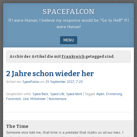
SPACEFALCON
If I were Human, I believe my response would be "Go to Hell!" If I
were Human!
MENU
SKIP TO CONTENT
Archiv der Artikel die mit
Frankreich
getagged sind.
2 Jahre schon wieder her
Artikel von
SpaceFalcon
am
25 September 2017, 7:20
Gespeichert unter
Space-Back
,
Space-Life
,
Space-Work
|
Tagged
Alpen
,
Erinnerung
,
Frankreich
,
Lkw
,
Mittelmeer
|
Kommentare
The Time
Someone once told me, that time is a predator that stalks us all our lives. I