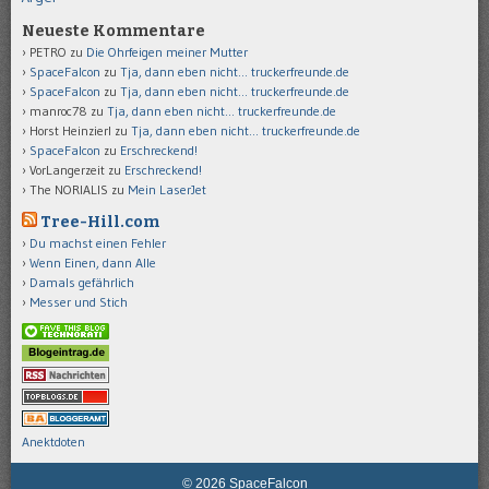
Neueste Kommentare
PETRO
zu
Die Ohrfeigen meiner Mutter
SpaceFalcon
zu
Tja, dann eben nicht… truckerfreunde.de
SpaceFalcon
zu
Tja, dann eben nicht… truckerfreunde.de
manroc78
zu
Tja, dann eben nicht… truckerfreunde.de
Horst Heinzierl
zu
Tja, dann eben nicht… truckerfreunde.de
SpaceFalcon
zu
Erschreckend!
VorLangerzeit
zu
Erschreckend!
The NORIALIS
zu
Mein LaserJet
Tree-Hill.com
Du machst einen Fehler
Wenn Einen, dann Alle
Damals gefährlich
Messer und Stich
Anektdoten
© 2026 SpaceFalcon