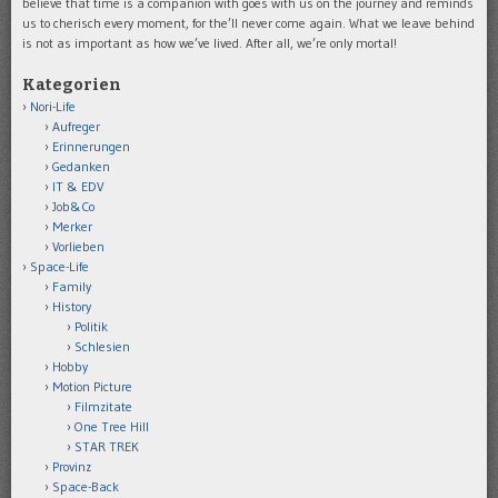
believe that time is a companion with goes with us on the journey and reminds
us to cherisch every moment, for the’ll never come again. What we leave behind
is not as important as how we’ve lived. After all, we’re only mortal!
Kategorien
Nori-Life
Aufreger
Erinnerungen
Gedanken
IT & EDV
Job&Co
Merker
Vorlieben
Space-Life
Family
History
Politik
Schlesien
Hobby
Motion Picture
Filmzitate
One Tree Hill
STAR TREK
Provinz
Space-Back