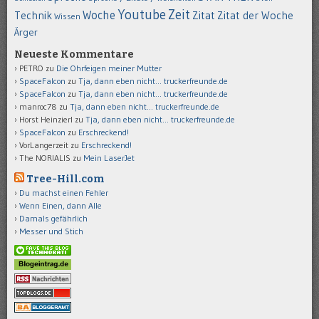
Youtube
Zeit
Woche
Technik
Zitat
Zitat der Woche
Wissen
Ärger
Neueste Kommentare
PETRO
zu
Die Ohrfeigen meiner Mutter
SpaceFalcon
zu
Tja, dann eben nicht… truckerfreunde.de
SpaceFalcon
zu
Tja, dann eben nicht… truckerfreunde.de
manroc78
zu
Tja, dann eben nicht… truckerfreunde.de
Horst Heinzierl
zu
Tja, dann eben nicht… truckerfreunde.de
SpaceFalcon
zu
Erschreckend!
VorLangerzeit
zu
Erschreckend!
The NORIALIS
zu
Mein LaserJet
Tree-Hill.com
Du machst einen Fehler
Wenn Einen, dann Alle
Damals gefährlich
Messer und Stich