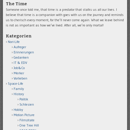
The Time
Someone once told me, that time is a predator that stalks us all our lives. I
believe that time is a companion with goes with us on the journey and reminds
us to cherisch every moment, for the’ll never come again. What we leave behind
is not as important as how we’ve lived. After all, we’re only mortal!
Kategorien
Nori-Life
Aufreger
Erinnerungen
Gedanken
IT & EDV
Job&Co
Merker
Vorlieben
Space-Life
Family
History
Politik
Schlesien
Hobby
Motion Picture
Filmzitate
One Tree Hill