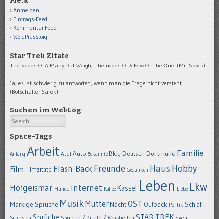
Meta
Anmelden
Eintrags-Feed
Kommentar-Feed
WordPress.org
Star Trek Zitate
The Needs Of A Many Out Weigh, The needs Of A Few Or The One! (Mr. Spock)
Ja, es ist schwierig zu antworten, wenn man die Frage nicht versteht.
(Botschafter Sarek)
Suchen im WebLog
Search
Space-Tags
Arbeit
Familie
Dortmund
Auto
Deutsch
Blog
Anfang
Audi
Bekannte
Hobby
Freunde
Haus
Flash-Back
Film
Filmzitate
Gedanken
Leben
Lkw
Hofgeismar
Internet
Kassel
Hunde
Kaffee
Liebe
Musik
OST
Mutter
Markige Sprüche
Nacht
Outback
Schlaf
Politik
STAR TREK
Sprüche
Schlesien
Sprüche / Zitate / Weisheiten
Sven