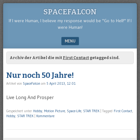
SPACEFALCON
If I were Human, I believe my response would be "Go to Hell!" If I
were Human!
MENU
SKIP TO CONTENT
Archiv der Artikel die mit
First Contact
getagged sind.
Nur noch 50 Jahre!
Artikel von
SpaceFalcon
am
5 April 2013, 12:01
Live Long And Prosper
Gespeichert unter
Hobby
,
Motion Picture
,
Space-Life
,
STAR TREK
|
Tagged
First Contact
,
Hobby
,
STAR TREK
|
Kommentare