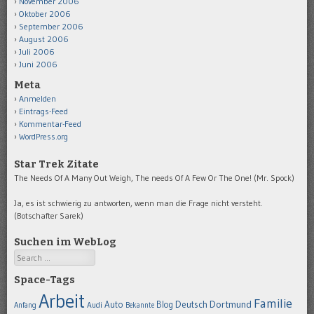
November 2006
Oktober 2006
September 2006
August 2006
Juli 2006
Juni 2006
Meta
Anmelden
Eintrags-Feed
Kommentar-Feed
WordPress.org
Star Trek Zitate
The Needs Of A Many Out Weigh, The needs Of A Few Or The One! (Mr. Spock)
Ja, es ist schwierig zu antworten, wenn man die Frage nicht versteht.
(Botschafter Sarek)
Suchen im WebLog
Search
Space-Tags
Arbeit
Familie
Dortmund
Auto
Deutsch
Blog
Anfang
Audi
Bekannte