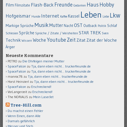
Hobby
Freunde
Haus
Flash-Back
Film
Filmzitate
Gedanken
Leben
Lkw
Hofgeismar
Internet
Kassel
Hunde
Kaffee
Liebe
Musik
OST
Mutter
Markige Sprüche
Nacht
Outback
Schlaf
Politik
STAR TREK
Sprüche
Schlesien
Sprüche / Zitate / Weisheiten
Sven
Youtube
Zeit
Woche
Technik
Zitat
Zitat der Woche
Wissen
Ärger
Neueste Kommentare
PETRO
zu
Die Ohrfeigen meiner Mutter
SpaceFalcon
zu
Tja, dann eben nicht… truckerfreunde.de
SpaceFalcon
zu
Tja, dann eben nicht… truckerfreunde.de
manroc78
zu
Tja, dann eben nicht… truckerfreunde.de
Horst Heinzierl
zu
Tja, dann eben nicht… truckerfreunde.de
SpaceFalcon
zu
Erschreckend!
VorLangerzeit
zu
Erschreckend!
The NORIALIS
zu
Mein LaserJet
Tree-Hill.com
Du machst einen Fehler
Wenn Einen, dann Alle
Damals gefährlich
Messer und Stich