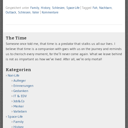
Gespeichert unter
Family
,
History
,
Schlesien
,
Space-Life
|
Tagged
Fah
,
Nachbarn
,
Outback
,
Schlesien
,
Vater
|
Kommentare
The Time
Someone once told me, that time is a predator that stalks us all our lives. I
believe that time is a companion with goes with us on the journey and reminds
us to cherisch every moment, for the’ll never come again. What we leave behind
is not as important as how we’ve lived. After all, we’re only mortal!
Kategorien
Nori-Life
Aufreger
Erinnerungen
Gedanken
IT & EDV
Job&Co
Merker
Vorlieben
Space-Life
Family
History