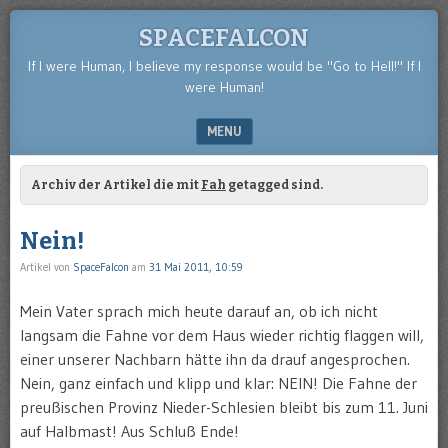
SPACEFALCON
If I were Human, I believe my response would be "Go to Hell!" If I
were Human!
MENU
SKIP TO CONTENT
Archiv der Artikel die mit
Fah
getagged sind.
Nein!
Artikel von
SpaceFalcon
am
31 Mai 2011, 10:59
Mein Vater sprach mich heute darauf an, ob ich nicht
langsam die Fahne vor dem Haus wieder richtig flaggen will,
einer unserer Nachbarn hätte ihn da drauf angesprochen.
Nein, ganz einfach und klipp und klar: NEIN! Die Fahne der
preußischen Provinz Nieder-Schlesien bleibt bis zum 11. Juni
auf Halbmast! Aus Schluß Ende!