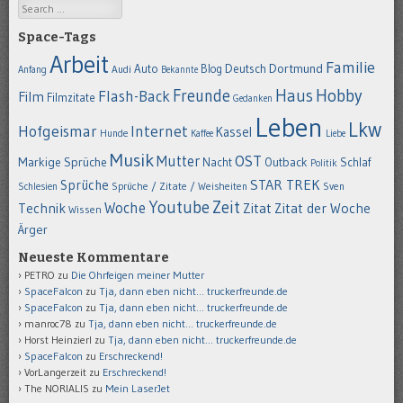
Search
Space-Tags
Arbeit
Familie
Dortmund
Auto
Deutsch
Blog
Anfang
Audi
Bekannte
Hobby
Freunde
Haus
Flash-Back
Film
Filmzitate
Gedanken
Leben
Lkw
Hofgeismar
Internet
Kassel
Hunde
Kaffee
Liebe
Musik
OST
Mutter
Markige Sprüche
Nacht
Outback
Schlaf
Politik
STAR TREK
Sprüche
Schlesien
Sprüche / Zitate / Weisheiten
Sven
Youtube
Zeit
Woche
Technik
Zitat
Zitat der Woche
Wissen
Ärger
Neueste Kommentare
PETRO
zu
Die Ohrfeigen meiner Mutter
SpaceFalcon
zu
Tja, dann eben nicht… truckerfreunde.de
SpaceFalcon
zu
Tja, dann eben nicht… truckerfreunde.de
manroc78
zu
Tja, dann eben nicht… truckerfreunde.de
Horst Heinzierl
zu
Tja, dann eben nicht… truckerfreunde.de
SpaceFalcon
zu
Erschreckend!
VorLangerzeit
zu
Erschreckend!
The NORIALIS
zu
Mein LaserJet