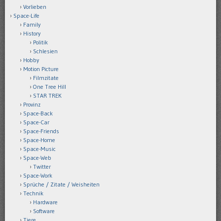
Vorlieben
Space-Life
Family
History
Politik
Schlesien
Hobby
Motion Picture
Filmzitate
One Tree Hill
STAR TREK
Provinz
Space-Back
Space-Car
Space-Friends
Space-Home
Space-Music
Space-Web
Twitter
Space-Work
Sprüche / Zitate / Weisheiten
Technik
Hardware
Software
Tiere