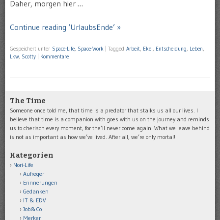
Daher, morgen hier …
Continue reading ‘UrlaubsEnde’ »
Gespeichert unter
Space-Life
,
Space-Work
|
Tagged
Arbeit
,
Ekel
,
Entscheidung
,
Leben
,
Lkw
,
Scotty
|
Kommentare
The Time
Someone once told me, that time is a predator that stalks us all our lives. I
believe that time is a companion with goes with us on the journey and reminds
us to cherisch every moment, for the’ll never come again. What we leave behind
is not as important as how we’ve lived. After all, we’re only mortal!
Kategorien
Nori-Life
Aufreger
Erinnerungen
Gedanken
IT & EDV
Job&Co
Merker