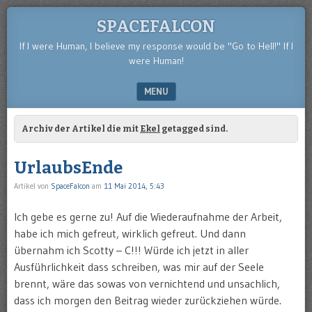
SPACEFALCON
If I were Human, I believe my response would be "Go to Hell!" If I
were Human!
MENU
SKIP TO CONTENT
Archiv der Artikel die mit
Ekel
getagged sind.
UrlaubsEnde
Artikel von
SpaceFalcon
am
11 Mai 2014, 5:43
Ich gebe es gerne zu! Auf die Wiederaufnahme der Arbeit,
habe ich mich gefreut, wirklich gefreut. Und dann
übernahm ich Scotty – C!!! Würde ich jetzt in aller
Ausführlichkeit dass schreiben, was mir auf der Seele
brennt, wäre das sowas von vernichtend und unsachlich,
dass ich morgen den Beitrag wieder zurückziehen würde.