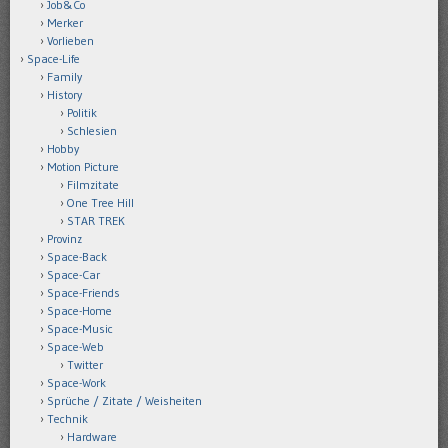
Job&Co
Merker
Vorlieben
Space-Life
Family
History
Politik
Schlesien
Hobby
Motion Picture
Filmzitate
One Tree Hill
STAR TREK
Provinz
Space-Back
Space-Car
Space-Friends
Space-Home
Space-Music
Space-Web
Twitter
Space-Work
Sprüche / Zitate / Weisheiten
Technik
Hardware