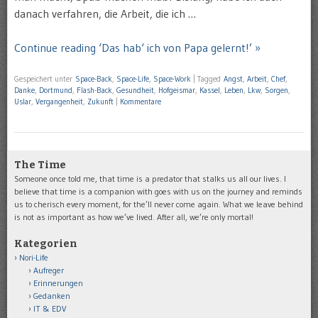
danach verfahren, die Arbeit, die ich …
Continue reading ‘Das hab‘ ich von Papa gelernt!’ »
Gespeichert unter
Space-Back
,
Space-Life
,
Space-Work
|
Tagged
Angst
,
Arbeit
,
Chef
,
Danke
,
Dortmund
,
Flash-Back
,
Gesundheit
,
Hofgeismar
,
Kassel
,
Leben
,
Lkw
,
Sorgen
,
Uslar
,
Vergangenheit
,
Zukunft
|
Kommentare
The Time
Someone once told me, that time is a predator that stalks us all our lives. I
believe that time is a companion with goes with us on the journey and reminds
us to cherisch every moment, for the’ll never come again. What we leave behind
is not as important as how we’ve lived. After all, we’re only mortal!
Kategorien
Nori-Life
Aufreger
Erinnerungen
Gedanken
IT & EDV