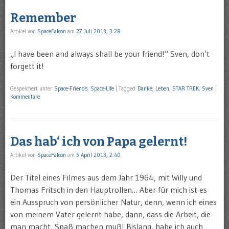
Remember
Artikel von
SpaceFalcon
am
27 Juli 2013, 3:28
„I have been and always shall be your friend!“ Sven, don’t
forgett it!
Gespeichert unter
Space-Friends
,
Space-Life
|
Tagged
Danke
,
Leben
,
STAR TREK
,
Sven
|
Kommentare
Das hab‘ ich von Papa gelernt!
Artikel von
SpaceFalcon
am
5 April 2013, 2:40
Der Titel eines Filmes aus dem Jahr 1964, mit Willy und
Thomas Fritsch in den Hauptrollen… Aber für mich ist es
ein Ausspruch von persönlicher Natur, denn, wenn ich eines
von meinem Vater gelernt habe, dann, dass die Arbeit, die
man macht, Spaß machen muß! Bislang, habe ich auch