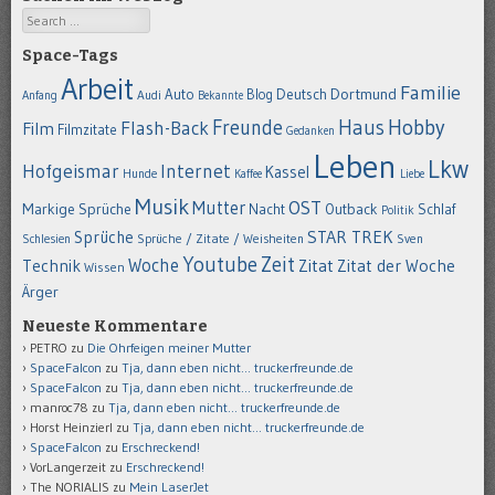
Search
Space-Tags
Arbeit
Familie
Dortmund
Auto
Deutsch
Blog
Anfang
Audi
Bekannte
Hobby
Freunde
Haus
Flash-Back
Film
Filmzitate
Gedanken
Leben
Lkw
Hofgeismar
Internet
Kassel
Hunde
Kaffee
Liebe
Musik
OST
Mutter
Markige Sprüche
Nacht
Outback
Schlaf
Politik
STAR TREK
Sprüche
Schlesien
Sprüche / Zitate / Weisheiten
Sven
Youtube
Zeit
Woche
Technik
Zitat
Zitat der Woche
Wissen
Ärger
Neueste Kommentare
PETRO
zu
Die Ohrfeigen meiner Mutter
SpaceFalcon
zu
Tja, dann eben nicht… truckerfreunde.de
SpaceFalcon
zu
Tja, dann eben nicht… truckerfreunde.de
manroc78
zu
Tja, dann eben nicht… truckerfreunde.de
Horst Heinzierl
zu
Tja, dann eben nicht… truckerfreunde.de
SpaceFalcon
zu
Erschreckend!
VorLangerzeit
zu
Erschreckend!
The NORIALIS
zu
Mein LaserJet