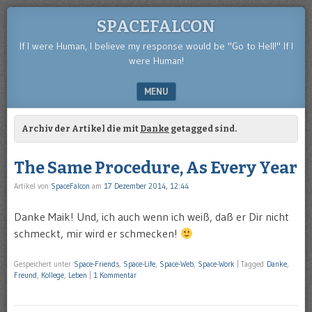
SPACEFALCON
If I were Human, I believe my response would be "Go to Hell!" If I
were Human!
MENU
SKIP TO CONTENT
Archiv der Artikel die mit
Danke
getagged sind.
The Same Procedure, As Every Year
Artikel von
SpaceFalcon
am
17 Dezember 2014, 12:44
Danke Maik! Und, ich auch wenn ich weiß, daß er Dir nicht
schmeckt, mir wird er schmecken!
Gespeichert unter
Space-Friends
,
Space-Life
,
Space-Web
,
Space-Work
|
Tagged
Danke
,
Freund
,
Kollege
,
Leben
|
1 Kommentar