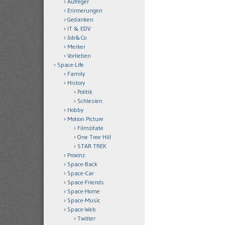
Aufreger
Erinnerungen
Gedanken
IT & EDV
Job&Co
Merker
Vorlieben
Space-Life
Family
History
Politik
Schlesien
Hobby
Motion Picture
Filmzitate
One Tree Hill
STAR TREK
Provinz
Space-Back
Space-Car
Space-Friends
Space-Home
Space-Music
Space-Web
Twitter