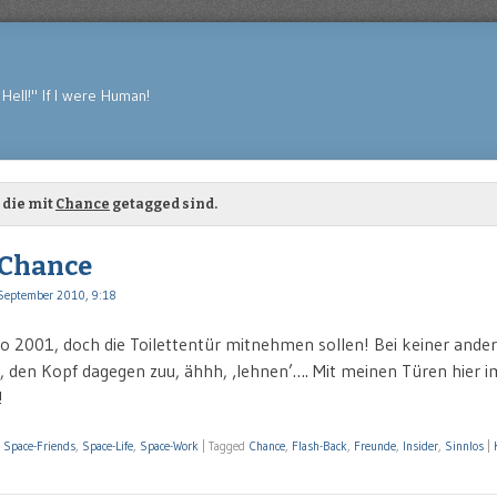
Hell!" If I were Human!
 die mit
Chance
getagged sind.
 Chance
September 2010, 9:18
so 2001, doch die Toilettentür mitnehmen sollen! Bei keiner ande
 den Kopf dagegen zuu, ähhh, ‚lehnen’…. Mit meinen Türen hier 
!
,
Space-Friends
,
Space-Life
,
Space-Work
|
Tagged
Chance
,
Flash-Back
,
Freunde
,
Insider
,
Sinnlos
|