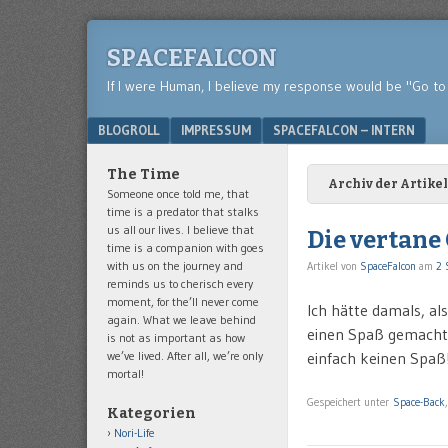
SPACEFALCON
If I were Human, I believe my response would be "Go to 
Menu
SKIP TO CONTENT
BLOGROLL
IMPRESSUM
SPACEFALCON – INTERN
The Time
Archiv der Artikel
Someone once told me, that
time is a predator that stalks
us all our lives. I believe that
Die vertane
time is a companion with goes
with us on the journey and
Artikel von
SpaceFalcon
am
2 
reminds us to cherisch every
moment, for the’ll never come
Ich hätte damals, al
again. What we leave behind
einen Spaß gemacht,
is not as important as how
we’ve lived. After all, we’re only
einfach keinen Spaß
mortal!
Gespeichert unter
Space-Back
Kategorien
Nori-Life