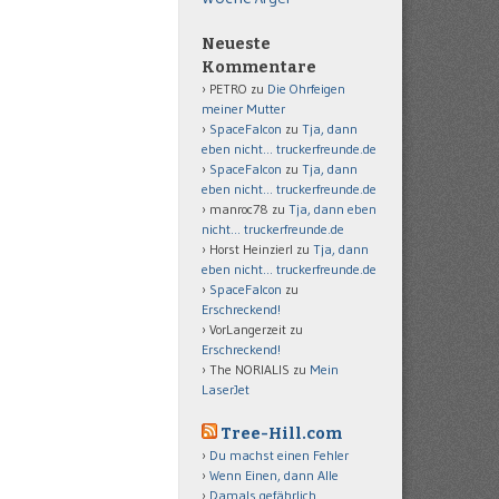
Neueste
Kommentare
PETRO
zu
Die Ohrfeigen
meiner Mutter
SpaceFalcon
zu
Tja, dann
eben nicht… truckerfreunde.de
SpaceFalcon
zu
Tja, dann
eben nicht… truckerfreunde.de
manroc78
zu
Tja, dann eben
nicht… truckerfreunde.de
Horst Heinzierl
zu
Tja, dann
eben nicht… truckerfreunde.de
SpaceFalcon
zu
Erschreckend!
VorLangerzeit
zu
Erschreckend!
The NORIALIS
zu
Mein
LaserJet
Tree-Hill.com
Du machst einen Fehler
Wenn Einen, dann Alle
Damals gefährlich