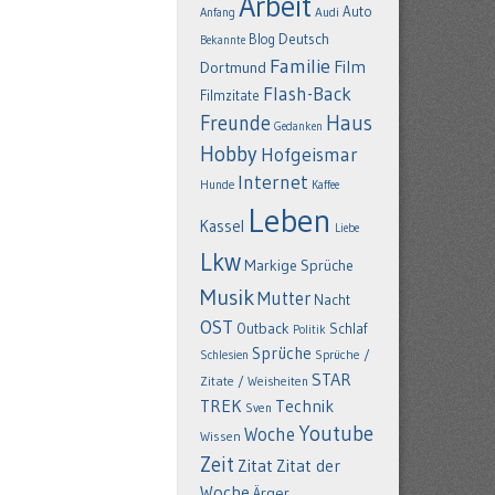
Arbeit
Auto
Anfang
Audi
Deutsch
Blog
Bekannte
Familie
Film
Dortmund
Flash-Back
Filmzitate
Freunde
Haus
Gedanken
Hobby
Hofgeismar
Internet
Hunde
Kaffee
Leben
Kassel
Liebe
Lkw
Markige Sprüche
Musik
Mutter
Nacht
OST
Outback
Schlaf
Politik
Sprüche
Schlesien
Sprüche /
STAR
Zitate / Weisheiten
TREK
Technik
Sven
Youtube
Woche
Wissen
Zeit
Zitat
Zitat der
Woche
Ärger