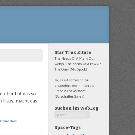
Star Trek Zitate
The Needs Of A Many Out
Weigh, The needs Of A Few Or
The One! (Mr. Spock)
Ja, es ist schwierig zu
antworten, wenn man die
Frage nicht versteht.
ren Tür hat das so
(Botschafter Sarek)
im Haus, macht das
Suchen im WebLog
Search
Kommentare
Space-Tags