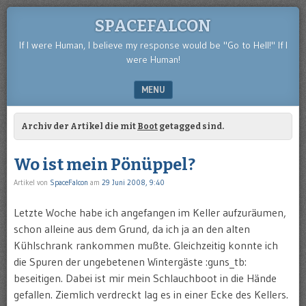
SPACEFALCON
If I were Human, I believe my response would be "Go to Hell!" If I
were Human!
MENU
SKIP TO CONTENT
Archiv der Artikel die mit
Boot
getagged sind.
Wo ist mein Pönüppel?
Artikel von
SpaceFalcon
am
29 Juni 2008, 9:40
Letzte Woche habe ich angefangen im Keller aufzuräumen,
schon alleine aus dem Grund, da ich ja an den alten
Kühlschrank rankommen mußte. Gleichzeitig konnte ich
die Spuren der ungebetenen Wintergäste :guns_tb:
beseitigen. Dabei ist mir mein Schlauchboot in die Hände
gefallen. Ziemlich verdreckt lag es in einer Ecke des Kellers.