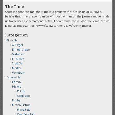
The Time
Someone once told me, that time is a predator that stalks us all our lives. I
believe that time is a companion with goes with us on the journey and reminds
us to cherisch every moment, for the’ll never come again. What we leave behind
is not as important as how we’ve lived. After all, we’re only mortal!
Kategorien
Nori-Life
Aufreger
Erinnerungen
Gedanken
IT & EDV
Job&Co
Merker
Vorlieben
Space-Life
Family
History
Politik
Schlesien
Hobby
Motion Picture
Filmzitate
One Tree Hill