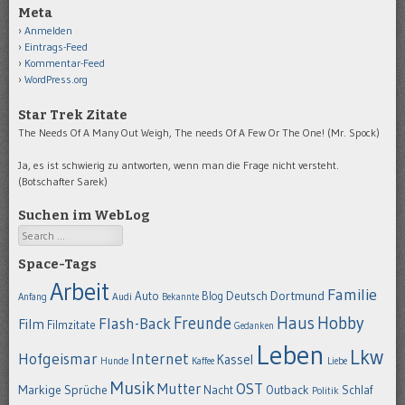
Meta
Anmelden
Eintrags-Feed
Kommentar-Feed
WordPress.org
Star Trek Zitate
The Needs Of A Many Out Weigh, The needs Of A Few Or The One! (Mr. Spock)
Ja, es ist schwierig zu antworten, wenn man die Frage nicht versteht.
(Botschafter Sarek)
Suchen im WebLog
Search
Space-Tags
Arbeit
Familie
Dortmund
Auto
Deutsch
Blog
Anfang
Audi
Bekannte
Hobby
Freunde
Haus
Flash-Back
Film
Filmzitate
Gedanken
Leben
Lkw
Hofgeismar
Internet
Kassel
Hunde
Kaffee
Liebe
Musik
OST
Mutter
Markige Sprüche
Nacht
Outback
Schlaf
Politik