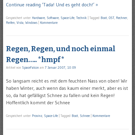
Continue reading ‘Tada! Und es geht doch!’ »
Gespeichert unter
Hardware
,
Software
,
Space-Life
,
Technik
|
Tagged
Boot
,
OST
,
Rechner
,
Reifen
,
Vista
,
Windows
|
Kommentare
Regen, Regen, und noch einmal
Regen….. *hmpf*
Artikel von
SpaceFalcon
am
7 Januar 2007, 10:09
So langsam reicht es mit dem feuchten Nass von oben! Wir
haben Winter, auch wenn das kaum einer merkt, aber es ist
so, da hat gefälligst Schnee zu fallen und kein Regen!
Hoffentlich kommt der Schnee
Gespeichert unter
Provinz
,
Space-Life
|
Tagged
Boot
,
Schnee
|
Kommentare