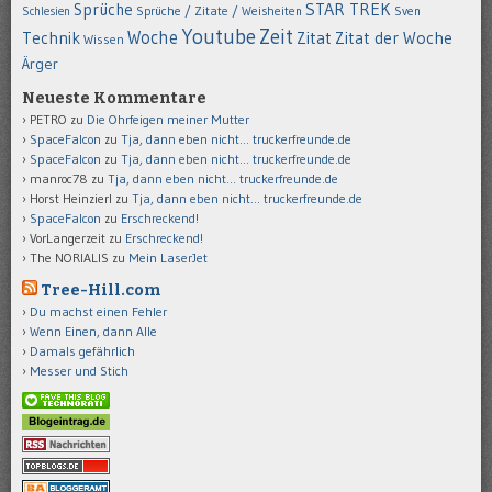
STAR TREK
Sprüche
Schlesien
Sprüche / Zitate / Weisheiten
Sven
Youtube
Zeit
Woche
Technik
Zitat
Zitat der Woche
Wissen
Ärger
Neueste Kommentare
PETRO
zu
Die Ohrfeigen meiner Mutter
SpaceFalcon
zu
Tja, dann eben nicht… truckerfreunde.de
SpaceFalcon
zu
Tja, dann eben nicht… truckerfreunde.de
manroc78
zu
Tja, dann eben nicht… truckerfreunde.de
Horst Heinzierl
zu
Tja, dann eben nicht… truckerfreunde.de
SpaceFalcon
zu
Erschreckend!
VorLangerzeit
zu
Erschreckend!
The NORIALIS
zu
Mein LaserJet
Tree-Hill.com
Du machst einen Fehler
Wenn Einen, dann Alle
Damals gefährlich
Messer und Stich