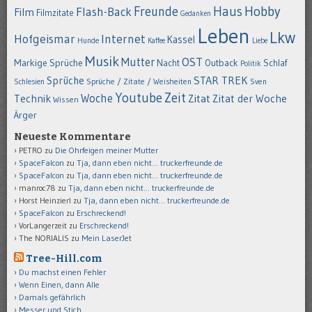
Hobby
Freunde
Haus
Flash-Back
Film
Filmzitate
Gedanken
Leben
Lkw
Hofgeismar
Internet
Kassel
Hunde
Kaffee
Liebe
Musik
OST
Mutter
Markige Sprüche
Nacht
Outback
Schlaf
Politik
STAR TREK
Sprüche
Schlesien
Sprüche / Zitate / Weisheiten
Sven
Youtube
Zeit
Woche
Technik
Zitat
Zitat der Woche
Wissen
Ärger
Neueste Kommentare
PETRO
zu
Die Ohrfeigen meiner Mutter
SpaceFalcon
zu
Tja, dann eben nicht… truckerfreunde.de
SpaceFalcon
zu
Tja, dann eben nicht… truckerfreunde.de
manroc78
zu
Tja, dann eben nicht… truckerfreunde.de
Horst Heinzierl
zu
Tja, dann eben nicht… truckerfreunde.de
SpaceFalcon
zu
Erschreckend!
VorLangerzeit
zu
Erschreckend!
The NORIALIS
zu
Mein LaserJet
Tree-Hill.com
Du machst einen Fehler
Wenn Einen, dann Alle
Damals gefährlich
Messer und Stich