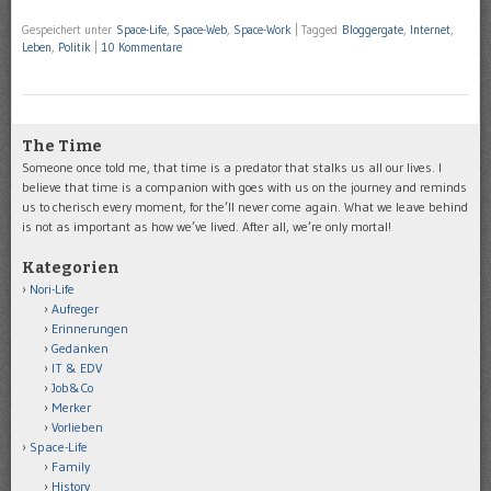
Gespeichert unter
Space-Life
,
Space-Web
,
Space-Work
|
Tagged
Bloggergate
,
Internet
,
Leben
,
Politik
|
10 Kommentare
The Time
Someone once told me, that time is a predator that stalks us all our lives. I
believe that time is a companion with goes with us on the journey and reminds
us to cherisch every moment, for the’ll never come again. What we leave behind
is not as important as how we’ve lived. After all, we’re only mortal!
Kategorien
Nori-Life
Aufreger
Erinnerungen
Gedanken
IT & EDV
Job&Co
Merker
Vorlieben
Space-Life
Family
History