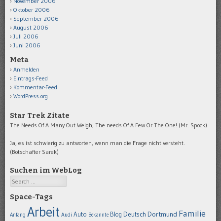
November 2006
Oktober 2006
September 2006
August 2006
Juli 2006
Juni 2006
Meta
Anmelden
Eintrags-Feed
Kommentar-Feed
WordPress.org
Star Trek Zitate
The Needs Of A Many Out Weigh, The needs Of A Few Or The One! (Mr. Spock)
Ja, es ist schwierig zu antworten, wenn man die Frage nicht versteht.
(Botschafter Sarek)
Suchen im WebLog
Search
Space-Tags
Arbeit
Familie
Dortmund
Auto
Deutsch
Blog
Anfang
Audi
Bekannte