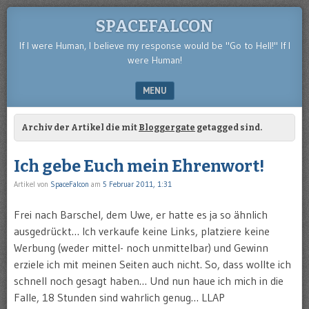
SPACEFALCON
If I were Human, I believe my response would be "Go to Hell!" If I
were Human!
MENU
SKIP TO CONTENT
Archiv der Artikel die mit
Bloggergate
getagged sind.
Ich gebe Euch mein Ehrenwort!
Artikel von
SpaceFalcon
am
5 Februar 2011, 1:31
Frei nach Barschel, dem Uwe, er hatte es ja so ähnlich
ausgedrückt… Ich verkaufe keine Links, platziere keine
Werbung (weder mittel- noch unmittelbar) und Gewinn
erziele ich mit meinen Seiten auch nicht. So, dass wollte ich
schnell noch gesagt haben… Und nun haue ich mich in die
Falle, 18 Stunden sind wahrlich genug… LLAP