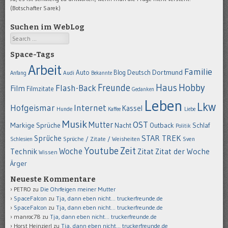
(Botschafter Sarek)
Suchen im WebLog
Search
Space-Tags
Arbeit
Familie
Dortmund
Auto
Deutsch
Blog
Anfang
Audi
Bekannte
Hobby
Freunde
Haus
Flash-Back
Film
Filmzitate
Gedanken
Leben
Lkw
Hofgeismar
Internet
Kassel
Hunde
Kaffee
Liebe
Musik
OST
Mutter
Markige Sprüche
Nacht
Outback
Schlaf
Politik
STAR TREK
Sprüche
Schlesien
Sprüche / Zitate / Weisheiten
Sven
Youtube
Zeit
Woche
Technik
Zitat
Zitat der Woche
Wissen
Ärger
Neueste Kommentare
PETRO
zu
Die Ohrfeigen meiner Mutter
SpaceFalcon
zu
Tja, dann eben nicht… truckerfreunde.de
SpaceFalcon
zu
Tja, dann eben nicht… truckerfreunde.de
manroc78
zu
Tja, dann eben nicht… truckerfreunde.de
Horst Heinzierl
zu
Tja, dann eben nicht… truckerfreunde.de