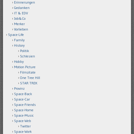
Erinnerungen
Gedanken
IT & EDV
Job&Co
Merker
Vorlieben
Space-Life
Family
History
Politik
Schlesien
Hobby
Motion Picture
Filmzitate
One Tree Hill
STAR TREK
Provinz
Space-Back
Space-Car
Space-Friends
Space-Home
Space-Music
Space-Web
Twitter
Space-Work