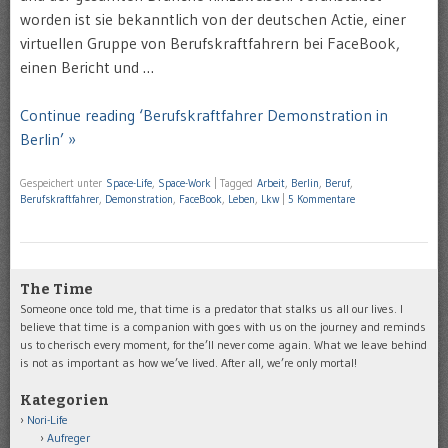
worden ist sie bekanntlich von der deutschen Actie, einer
virtuellen Gruppe von Berufskraftfahrern bei FaceBook,
einen Bericht und …
Continue reading ‘Berufskraftfahrer Demonstration in
Berlin’ »
Gespeichert unter
Space-Life
,
Space-Work
|
Tagged
Arbeit
,
Berlin
,
Beruf
,
Berufskraftfahrer
,
Demonstration
,
FaceBook
,
Leben
,
Lkw
|
5 Kommentare
The Time
Someone once told me, that time is a predator that stalks us all our lives. I
believe that time is a companion with goes with us on the journey and reminds
us to cherisch every moment, for the’ll never come again. What we leave behind
is not as important as how we’ve lived. After all, we’re only mortal!
Kategorien
Nori-Life
Aufreger