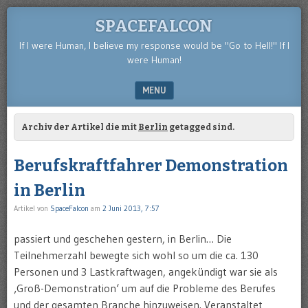
SPACEFALCON
If I were Human, I believe my response would be "Go to Hell!" If I
were Human!
MENU
SKIP TO CONTENT
Archiv der Artikel die mit
Berlin
getagged sind.
Berufskraftfahrer Demonstration
in Berlin
Artikel von
SpaceFalcon
am
2 Juni 2013, 7:57
passiert und geschehen gestern, in Berlin… Die
Teilnehmerzahl bewegte sich wohl so um die ca. 130
Personen und 3 Lastkraftwagen, angekündigt war sie als
‚Groß-Demonstration‘ um auf die Probleme des Berufes
und der gesamten Branche hinzuweisen. Veranstaltet