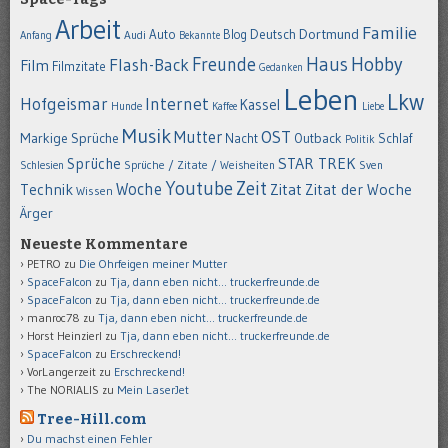
Arbeit
Familie
Dortmund
Auto
Deutsch
Blog
Anfang
Audi
Bekannte
Hobby
Freunde
Haus
Flash-Back
Film
Filmzitate
Gedanken
Leben
Lkw
Hofgeismar
Internet
Kassel
Hunde
Kaffee
Liebe
Musik
OST
Mutter
Markige Sprüche
Nacht
Outback
Schlaf
Politik
STAR TREK
Sprüche
Schlesien
Sprüche / Zitate / Weisheiten
Sven
Youtube
Zeit
Woche
Technik
Zitat
Zitat der Woche
Wissen
Ärger
Neueste Kommentare
PETRO
zu
Die Ohrfeigen meiner Mutter
SpaceFalcon
zu
Tja, dann eben nicht… truckerfreunde.de
SpaceFalcon
zu
Tja, dann eben nicht… truckerfreunde.de
manroc78
zu
Tja, dann eben nicht… truckerfreunde.de
Horst Heinzierl
zu
Tja, dann eben nicht… truckerfreunde.de
SpaceFalcon
zu
Erschreckend!
VorLangerzeit
zu
Erschreckend!
The NORIALIS
zu
Mein LaserJet
Tree-Hill.com
Du machst einen Fehler