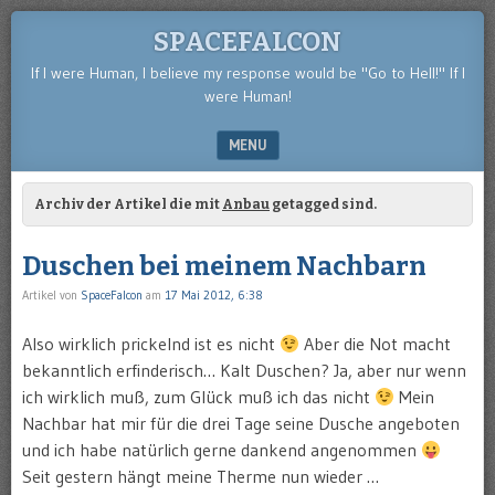
SPACEFALCON
If I were Human, I believe my response would be "Go to Hell!" If I
were Human!
MENU
SKIP TO CONTENT
Archiv der Artikel die mit
Anbau
getagged sind.
Duschen bei meinem Nachbarn
Artikel von
SpaceFalcon
am
17 Mai 2012, 6:38
Also wirklich prickelnd ist es nicht
Aber die Not macht
bekanntlich erfinderisch… Kalt Duschen? Ja, aber nur wenn
ich wirklich muß, zum Glück muß ich das nicht
Mein
Nachbar hat mir für die drei Tage seine Dusche angeboten
und ich habe natürlich gerne dankend angenommen
Seit gestern hängt meine Therme nun wieder …