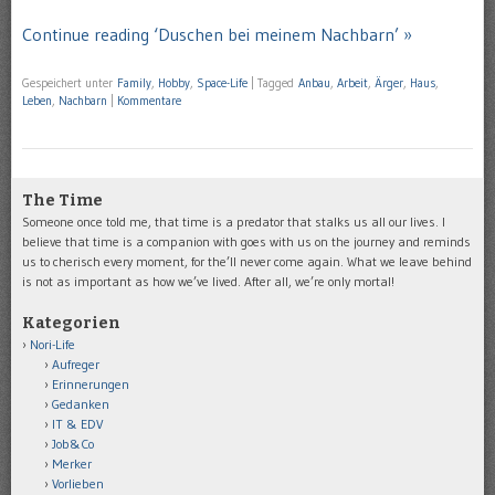
Continue reading ‘Duschen bei meinem Nachbarn’ »
Gespeichert unter
Family
,
Hobby
,
Space-Life
|
Tagged
Anbau
,
Arbeit
,
Ärger
,
Haus
,
Leben
,
Nachbarn
|
Kommentare
The Time
Someone once told me, that time is a predator that stalks us all our lives. I
believe that time is a companion with goes with us on the journey and reminds
us to cherisch every moment, for the’ll never come again. What we leave behind
is not as important as how we’ve lived. After all, we’re only mortal!
Kategorien
Nori-Life
Aufreger
Erinnerungen
Gedanken
IT & EDV
Job&Co
Merker
Vorlieben