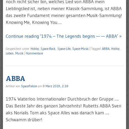
noch nicht sicher bin, welches Lied von ABBA mein
Lieblingslied ist, neben meiner Klassik-Sammlung, ist ABBA
das zweite Fundament meiner gesamten Musik-Sammlung!
Knowing Me, Knowing You …
Continue reading ‘1974 – The Legends begins — — ABBA’ »
Gespeichert unter
Hobby
,
Space-Back
,
Space-Life
,
Space-Music
|
Tagged
ABBA
,
Hobby
,
Leben
,
Musik
|
Kommentare
ABBA
Artikel von
SpaceFalcon
am
9 März 2019, 2:18
1974 Waterloo Internationaler Durchbruch der Gruppe ….
Das Beste Jahr des ganzen Jahrzehnts! Rubetts ABBA Sven
aks Norialis Tom aks Space Alles was danach kam ….
Schwamm drüber!