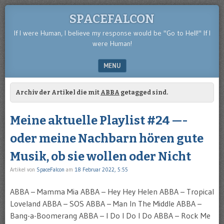
SPACEFALCON
If I were Human, I believe my response would be "Go to Hell!" If I
were Human!
MENU
SKIP TO CONTENT
Archiv der Artikel die mit
ABBA
getagged sind.
Meine aktuelle Playlist #24 —-
oder meine Nachbarn hören gute
Musik, ob sie wollen oder Nicht
Artikel von
SpaceFalcon
am
18 Februar 2022, 5:55
ABBA – Mamma Mia ABBA – Hey Hey Helen ABBA – Tropical
Loveland ABBA – SOS ABBA – Man In The Middle ABBA –
Bang-a-Boomerang ABBA – I Do I Do I Do ABBA – Rock Me