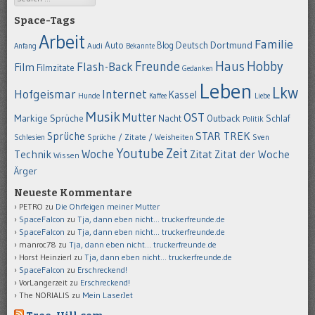
Space-Tags
Arbeit
Familie
Dortmund
Auto
Deutsch
Blog
Anfang
Audi
Bekannte
Hobby
Freunde
Haus
Flash-Back
Film
Filmzitate
Gedanken
Leben
Lkw
Hofgeismar
Internet
Kassel
Hunde
Kaffee
Liebe
Musik
OST
Mutter
Markige Sprüche
Nacht
Outback
Schlaf
Politik
STAR TREK
Sprüche
Schlesien
Sprüche / Zitate / Weisheiten
Sven
Youtube
Zeit
Woche
Technik
Zitat
Zitat der Woche
Wissen
Ärger
Neueste Kommentare
PETRO
zu
Die Ohrfeigen meiner Mutter
SpaceFalcon
zu
Tja, dann eben nicht… truckerfreunde.de
SpaceFalcon
zu
Tja, dann eben nicht… truckerfreunde.de
manroc78
zu
Tja, dann eben nicht… truckerfreunde.de
Horst Heinzierl
zu
Tja, dann eben nicht… truckerfreunde.de
SpaceFalcon
zu
Erschreckend!
VorLangerzeit
zu
Erschreckend!
The NORIALIS
zu
Mein LaserJet