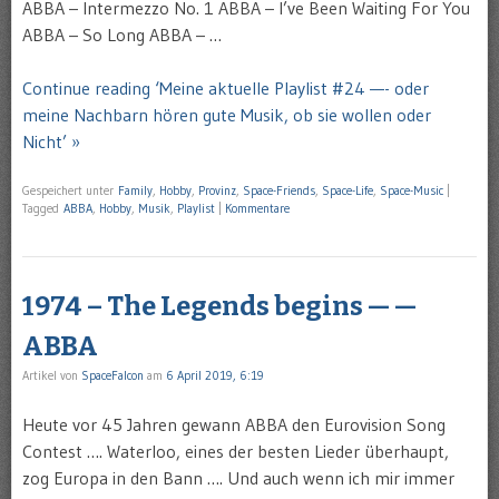
ABBA – Intermezzo No. 1 ABBA – I’ve Been Waiting For You
ABBA – So Long ABBA – …
Continue reading ‘Meine aktuelle Playlist #24 —- oder
meine Nachbarn hören gute Musik, ob sie wollen oder
Nicht’ »
Gespeichert unter
Family
,
Hobby
,
Provinz
,
Space-Friends
,
Space-Life
,
Space-Music
|
Tagged
ABBA
,
Hobby
,
Musik
,
Playlist
|
Kommentare
1974 – The Legends begins — —
ABBA
Artikel von
SpaceFalcon
am
6 April 2019, 6:19
Heute vor 45 Jahren gewann ABBA den Eurovision Song
Contest …. Waterloo, eines der besten Lieder überhaupt,
zog Europa in den Bann …. Und auch wenn ich mir immer