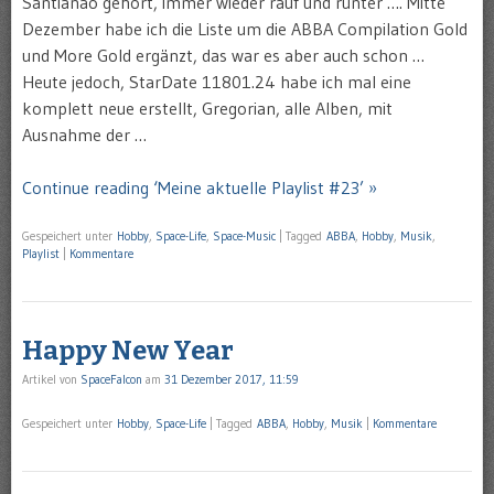
Santianao gehört, immer wieder rauf und runter …. Mitte
Dezember habe ich die Liste um die ABBA Compilation Gold
und More Gold ergänzt, das war es aber auch schon …
Heute jedoch, StarDate 11801.24 habe ich mal eine
komplett neue erstellt, Gregorian, alle Alben, mit
Ausnahme der …
Continue reading ‘Meine aktuelle Playlist #23’ »
Gespeichert unter
Hobby
,
Space-Life
,
Space-Music
|
Tagged
ABBA
,
Hobby
,
Musik
,
Playlist
|
Kommentare
Happy New Year
Artikel von
SpaceFalcon
am
31 Dezember 2017, 11:59
Gespeichert unter
Hobby
,
Space-Life
|
Tagged
ABBA
,
Hobby
,
Musik
|
Kommentare