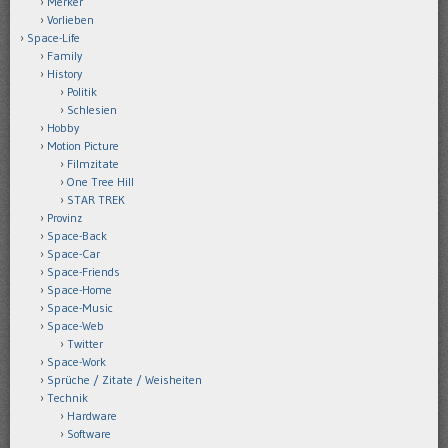
Merker
Vorlieben
Space-Life
Family
History
Politik
Schlesien
Hobby
Motion Picture
Filmzitate
One Tree Hill
STAR TREK
Provinz
Space-Back
Space-Car
Space-Friends
Space-Home
Space-Music
Space-Web
Twitter
Space-Work
Sprüche / Zitate / Weisheiten
Technik
Hardware
Software