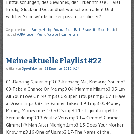
Enttäuschungen, des Gewinnes, der Erkenntnisse …. Viel
Erfolg, Glück und Gesundheit wünsche ich allen! Und
welcher Song würde besser passen, als dieser?
Gespeichert unter
Family
,
Hobby
,
Provinz
,
Space-Back
,
Space-Life
,
Space-Music
|
Tagged
ABBA
,
Leben
,
Musik
,
Youtube
|
Kommentare
Meine aktuelle Playlist #22
Artikel von
SpaceFalcon
am
31 Dezember 2016, 9:34
01-Dancing Queen.mp3 02-Knowing Me, Knowing You.mp3
03-Take a Chance On Me.mp3 04-Mamma Mia.mp3 05-Lay
All Your Love On Me.mp3 06-Super Trouper.mp3 07-I Have
a Dream.mp3 08-The Winner Takes It All.mp3 09-Money,
Money, Money.mp3 10-S.O.S.mp3 11-Chiquitita.mp3 12-
Fernando.mp3 13-Voulez-Vous.mp3 14-Gimme! Gimme!
Gimme! (A Man After Midnight).mp3 15-Does Your Mother
Know.mp3 16-One of Us.mp3 17-The Name of the …