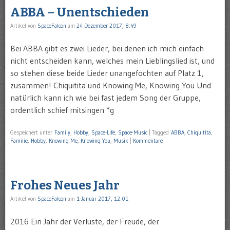
ABBA – Unentschieden
Artikel von
SpaceFalcon
am
24 Dezember 2017, 8:49
Bei ABBA gibt es zwei Lieder, bei denen ich mich einfach
nicht entscheiden kann, welches mein Lieblingslied ist, und
so stehen diese beide Lieder unangefochten auf Platz 1,
zusammen! Chiquitita und Knowing Me, Knowing You Und
natürlich kann ich wie bei fast jedem Song der Gruppe,
ordentlich schief mitsingen *g
Gespeichert unter
Family
,
Hobby
,
Space-Life
,
Space-Music
|
Tagged
ABBA
,
Chiquitita
,
Familie
,
Hobby
,
Knowing Me
,
Knowing You
,
Musik
|
Kommentare
Frohes Neues Jahr
Artikel von
SpaceFalcon
am
1 Januar 2017, 12:01
2016 Ein Jahr der Verluste, der Freude, der