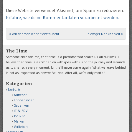
Diese Website verwendet Akismet, um Spam zu reduzieren.
Erfahre, wie deine Kommentardaten verarbeitet werden.
«
Von der Menschheit enttäuscht
In ewiger Dankbarkeit
»
Post navigation
The Time
Someone once told me, that time is a predator that stalks us all our lives. I
believe that time is a companion with goes with us on the journey and reminds
us to cherisch every moment, for the’ll never come again. What we leave behind
is not as important as how we’ve lived. After all, we’re only mortal!
Kategorien
Nori-Life
Aufreger
Erinnerungen
Gedanken
IT & EDV
Job&Co
Merker
Vorlieben
Space-Life