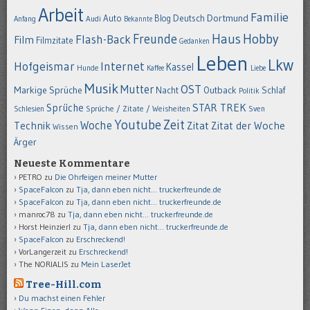
Arbeit
Familie
Dortmund
Auto
Deutsch
Blog
Anfang
Audi
Bekannte
Hobby
Freunde
Haus
Flash-Back
Film
Filmzitate
Gedanken
Leben
Lkw
Hofgeismar
Internet
Kassel
Hunde
Kaffee
Liebe
Musik
OST
Mutter
Markige Sprüche
Nacht
Outback
Schlaf
Politik
STAR TREK
Sprüche
Schlesien
Sprüche / Zitate / Weisheiten
Sven
Youtube
Zeit
Woche
Technik
Zitat
Zitat der Woche
Wissen
Ärger
Neueste Kommentare
PETRO
zu
Die Ohrfeigen meiner Mutter
SpaceFalcon
zu
Tja, dann eben nicht… truckerfreunde.de
SpaceFalcon
zu
Tja, dann eben nicht… truckerfreunde.de
manroc78
zu
Tja, dann eben nicht… truckerfreunde.de
Horst Heinzierl
zu
Tja, dann eben nicht… truckerfreunde.de
SpaceFalcon
zu
Erschreckend!
VorLangerzeit
zu
Erschreckend!
The NORIALIS
zu
Mein LaserJet
Tree-Hill.com
Du machst einen Fehler