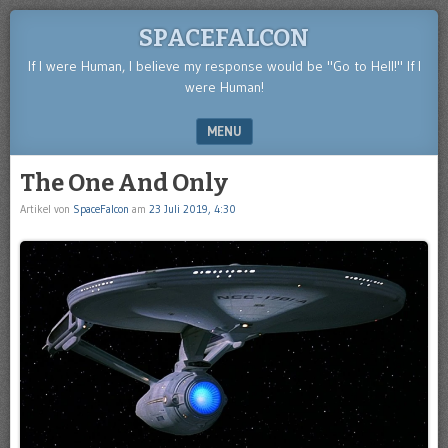
SPACEFALCON
If I were Human, I believe my response would be "Go to Hell!" If I
were Human!
MENU
SKIP TO CONTENT
The One And Only
Artikel von
SpaceFalcon
am
23 Juli 2019, 4:30