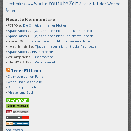
Youtube
Zeit
Woche
Technik
Zitat
Zitat der Woche
Wissen
Ärger
Neueste Kommentare
PETRO
zu
Die Ohrfeigen meiner Mutter
SpaceFalcon
zu
Tja, dann eben nicht… truckerfreunde.de
SpaceFalcon
zu
Tja, dann eben nicht… truckerfreunde.de
manroc78
zu
Tja, dann eben nicht… truckerfreunde.de
Horst Heinzierl
zu
Tja, dann eben nicht… truckerfreunde.de
SpaceFalcon
zu
Erschreckend!
VorLangerzeit
zu
Erschreckend!
The NORIALIS
zu
Mein LaserJet
Tree-Hill.com
Du machst einen Fehler
Wenn Einen, dann Alle
Damals gefährlich
Messer und Stich
Anektdoten