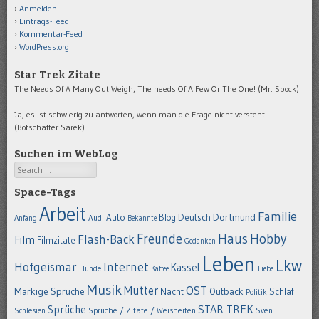
Anmelden
Eintrags-Feed
Kommentar-Feed
WordPress.org
Star Trek Zitate
The Needs Of A Many Out Weigh, The needs Of A Few Or The One! (Mr. Spock)
Ja, es ist schwierig zu antworten, wenn man die Frage nicht versteht.
(Botschafter Sarek)
Suchen im WebLog
Search
Space-Tags
Arbeit
Familie
Dortmund
Auto
Deutsch
Blog
Anfang
Audi
Bekannte
Hobby
Freunde
Haus
Flash-Back
Film
Filmzitate
Gedanken
Leben
Lkw
Hofgeismar
Internet
Kassel
Hunde
Kaffee
Liebe
Musik
OST
Mutter
Markige Sprüche
Nacht
Outback
Schlaf
Politik
STAR TREK
Sprüche
Schlesien
Sprüche / Zitate / Weisheiten
Sven