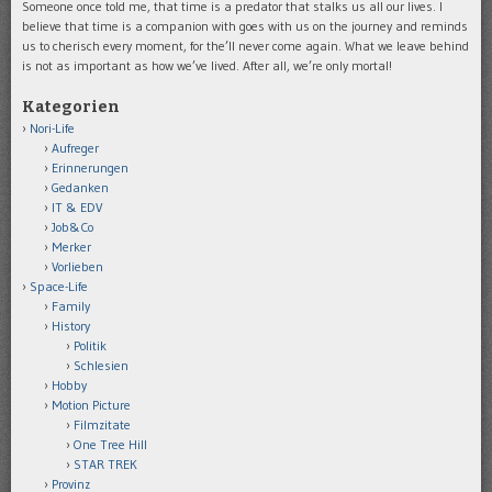
Someone once told me, that time is a predator that stalks us all our lives. I
believe that time is a companion with goes with us on the journey and reminds
us to cherisch every moment, for the’ll never come again. What we leave behind
is not as important as how we’ve lived. After all, we’re only mortal!
Kategorien
Nori-Life
Aufreger
Erinnerungen
Gedanken
IT & EDV
Job&Co
Merker
Vorlieben
Space-Life
Family
History
Politik
Schlesien
Hobby
Motion Picture
Filmzitate
One Tree Hill
STAR TREK
Provinz