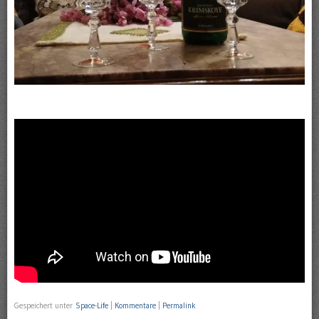
Gespeichert unter
Space-Life
|
Kommentare
|
Permalink