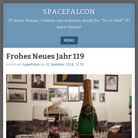
SPACEFALCON
If I were Human, I believe my response would be "Go to Hell!" If I
were Human!
MENU
SKIP TO CONTENT
Frohes Neues Jahr 119
Artikel von
SpaceFalcon
am
31 Dezember 2018, 11:59