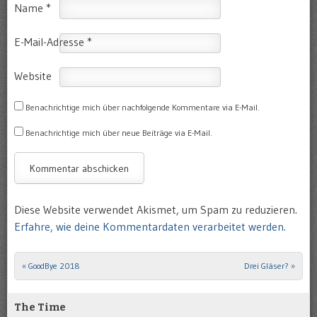
Name
*
E-Mail-Adresse
*
Website
Benachrichtige mich über nachfolgende Kommentare via E-Mail.
Benachrichtige mich über neue Beiträge via E-Mail.
Diese Website verwendet Akismet, um Spam zu reduzieren.
Erfahre, wie deine Kommentardaten verarbeitet werden.
«
GoodBye 2018
Drei Gläser?
»
Post navigation
The Time