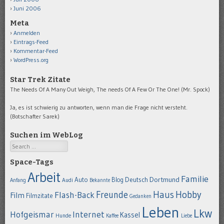
Juni 2006
Meta
Anmelden
Eintrags-Feed
Kommentar-Feed
WordPress.org
Star Trek Zitate
The Needs Of A Many Out Weigh, The needs Of A Few Or The One! (Mr. Spock)
Ja, es ist schwierig zu antworten, wenn man die Frage nicht versteht.
(Botschafter Sarek)
Suchen im WebLog
Search
Space-Tags
Arbeit
Familie
Dortmund
Auto
Deutsch
Blog
Anfang
Audi
Bekannte
Hobby
Freunde
Haus
Flash-Back
Film
Filmzitate
Gedanken
Leben
Lkw
Hofgeismar
Internet
Kassel
Hunde
Kaffee
Liebe