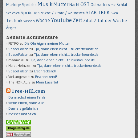
Musik
OST
Mutter
Markige Sprüche
Nacht
Outback
Schlaf
Politik
STAR TREK
Sprüche
Schlesien
Sprüche / Zitate / Weisheiten
Sven
Youtube
Zeit
Woche
Technik
Zitat
Zitat der Woche
Wissen
Ärger
Neueste Kommentare
PETRO
zu
Die Ohrfeigen meiner Mutter
SpaceFalcon
zu
Tja, dann eben nicht… truckerfreunde.de
SpaceFalcon
zu
Tja, dann eben nicht… truckerfreunde.de
manroc78
zu
Tja, dann eben nicht… truckerfreunde.de
Horst Heinzierl
zu
Tja, dann eben nicht… truckerfreunde.de
SpaceFalcon
zu
Erschreckend!
VorLangerzeit
zu
Erschreckend!
The NORIALIS
zu
Mein LaserJet
Tree-Hill.com
Du machst einen Fehler
Wenn Einen, dann Alle
Damals gefährlich
Messer und Stich