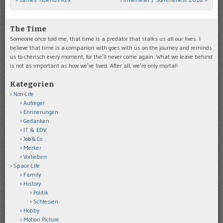
Post navigation
The Time
Someone once told me, that time is a predator that stalks us all our lives. I
believe that time is a companion with goes with us on the journey and reminds
us to cherisch every moment, for the’ll never come again. What we leave behind
is not as important as how we’ve lived. After all, we’re only mortal!
Kategorien
Nori-Life
Aufreger
Erinnerungen
Gedanken
IT & EDV
Job&Co
Merker
Vorlieben
Space-Life
Family
History
Politik
Schlesien
Hobby
Motion Picture