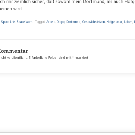
 ich mir ziemlich sicher, daß sowohl mein Dortmund, als auch Hof
heinen wird.
,
Space-Life
,
Space-Work
|
Tagged
Arbeit
,
Dispo
,
Dortmund
,
Gesprächsfetzen
,
Hofgeismar
,
Leben
,
 Kommentar
cht veröffentlicht.
Erforderliche Felder sind mit
*
markiert