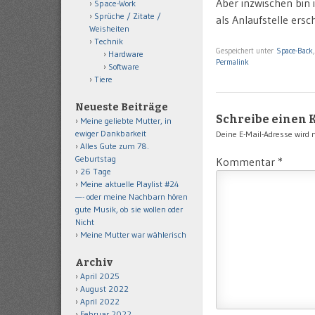
Aber inzwischen bin
Space-Work
Sprüche / Zitate /
als Anlaufstelle ersc
Weisheiten
Technik
Gespeichert unter
Space-Back
Hardware
Permalink
Software
Tiere
Neueste Beiträge
Schreibe einen
Meine geliebte Mutter, in
ewiger Dankbarkeit
Deine E-Mail-Adresse wird ni
Alles Gute zum 78.
Geburtstag
Kommentar
*
26 Tage
Meine aktuelle Playlist #24
—- oder meine Nachbarn hören
gute Musik, ob sie wollen oder
Nicht
Meine Mutter war wählerisch
Archiv
April 2025
August 2022
April 2022
Februar 2022