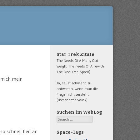
Star Trek Zitate
The Needs Of A Many Out
Weigh, The needs Of A Few Or
The One! (Mr. Spock)
s mich mein
Ja, es ist schwierig zu
antworten, wenn man die
Frage nicht versteht.
(Botschafter Sarek)
Suchen im WebLog
Search
o schnell bei Dir.
Space-Tags