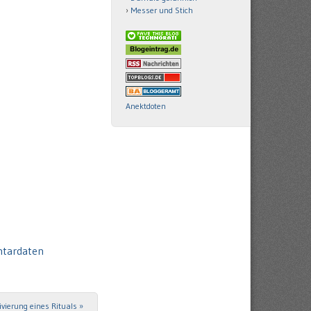
Messer und Stich
Anektdoten
ntardaten
ivierung eines Rituals
»