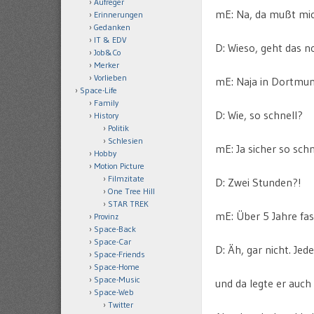
Aufreger
mE: Na, da mußt mi
Erinnerungen
Gedanken
IT & EDV
D: Wieso, geht das n
Job&Co
Merker
Vorlieben
mE: Naja in Dortmun
Space-Life
Family
D: Wie, so schnell?
History
Politik
Schlesien
mE: Ja sicher so sch
Hobby
Motion Picture
Filmzitate
D: Zwei Stunden?!
One Tree Hill
STAR TREK
mE: Über 5 Jahre fas
Provinz
Space-Back
Space-Car
D: Äh, gar nicht. Jede
Space-Friends
Space-Home
Space-Music
und da legte er auch
Space-Web
Twitter