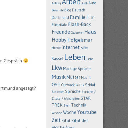
Arbeit
Auto
Anfang
Audi
Deutsch
Blog
Bekannte
Familie
Film
Dortmund
Flash-Back
Filmzitate
Freunde
Haus
Gedanken
Hobby
Hofgeismar
Internet
Hunde
Kaffee
Leben
Kassel
Liebe
den Gespräch
Lkw
Markige Sprüche
Musik
Mutter
Nacht
OST
Outback
Schlaf
Politik
 Dortmund angesagt?
Sprüche
Schlesien
Sprüche /
STAR
Zitate / Weisheiten
TREK
Technik
Sven
Youtube
Woche
Wissen
Zeit
Zitat
Zitat der
Woche
Ärger