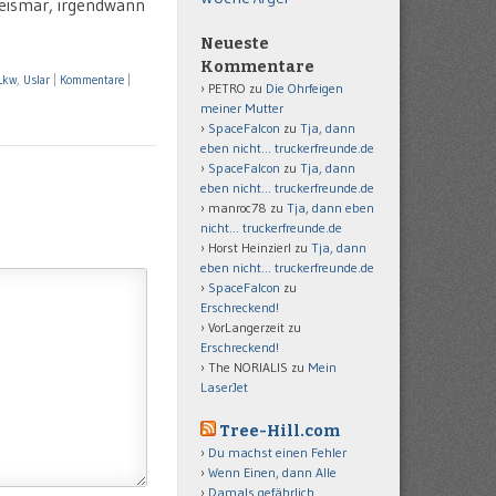
geismar, irgendwann
Neueste
Kommentare
Lkw
,
Uslar
|
Kommentare
|
PETRO
zu
Die Ohrfeigen
meiner Mutter
SpaceFalcon
zu
Tja, dann
eben nicht… truckerfreunde.de
SpaceFalcon
zu
Tja, dann
eben nicht… truckerfreunde.de
manroc78
zu
Tja, dann eben
nicht… truckerfreunde.de
Horst Heinzierl
zu
Tja, dann
eben nicht… truckerfreunde.de
SpaceFalcon
zu
Erschreckend!
VorLangerzeit
zu
Erschreckend!
The NORIALIS
zu
Mein
LaserJet
Tree-Hill.com
Du machst einen Fehler
Wenn Einen, dann Alle
Damals gefährlich