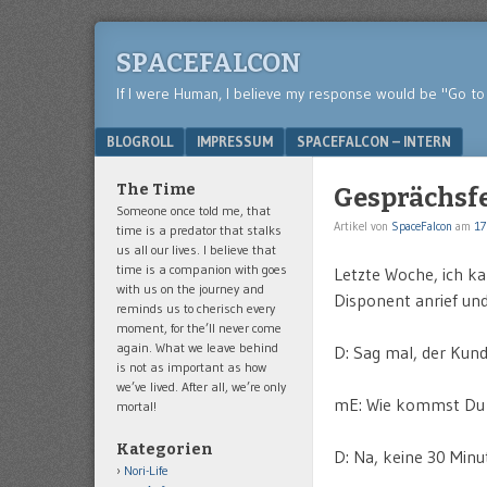
SPACEFALCON
If I were Human, I believe my response would be "Go to 
Menu
SKIP TO CONTENT
BLOGROLL
IMPRESSUM
SPACEFALCON – INTERN
The Time
Gesprächsfe
Someone once told me, that
Artikel von
SpaceFalcon
am
17
time is a predator that stalks
us all our lives. I believe that
time is a companion with goes
Letzte Woche, ich k
with us on the journey and
Disponent anrief und
reminds us to cherisch every
moment, for the’ll never come
again. What we leave behind
D: Sag mal, der Kund
is not as important as how
we’ve lived. After all, we’re only
mE: Wie kommst Du d
mortal!
Kategorien
D: Na, keine 30 Minu
Nori-Life