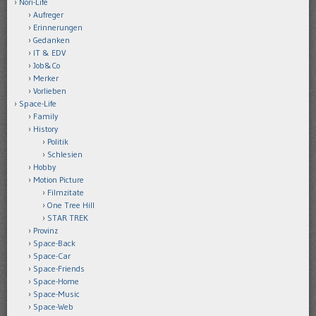
Nori-Life
Aufreger
Erinnerungen
Gedanken
IT & EDV
Job&Co
Merker
Vorlieben
Space-Life
Family
History
Politik
Schlesien
Hobby
Motion Picture
Filmzitate
One Tree Hill
STAR TREK
Provinz
Space-Back
Space-Car
Space-Friends
Space-Home
Space-Music
Space-Web