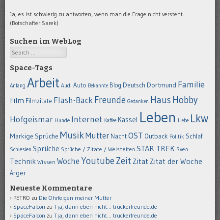
Ja, es ist schwierig zu antworten, wenn man die Frage nicht versteht.
(Botschafter Sarek)
Suchen im WebLog
Search
Space-Tags
Arbeit
Familie
Dortmund
Auto
Deutsch
Blog
Anfang
Audi
Bekannte
Hobby
Freunde
Haus
Flash-Back
Film
Filmzitate
Gedanken
Leben
Lkw
Hofgeismar
Internet
Kassel
Hunde
Kaffee
Liebe
Musik
OST
Mutter
Markige Sprüche
Nacht
Outback
Schlaf
Politik
STAR TREK
Sprüche
Schlesien
Sprüche / Zitate / Weisheiten
Sven
Youtube
Zeit
Woche
Technik
Zitat
Zitat der Woche
Wissen
Ärger
Neueste Kommentare
PETRO
zu
Die Ohrfeigen meiner Mutter
SpaceFalcon
zu
Tja, dann eben nicht… truckerfreunde.de
SpaceFalcon
zu
Tja, dann eben nicht… truckerfreunde.de