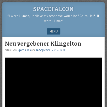
SPACEFALCON
If I were Human, I believe my response would be "Go to Hell!" If I
were Human!
MENU
SKIP TO CONTENT
Neu vergebener Klingelton
Artikel von
SpaceFalcon
am
14 September 2015, 10:09