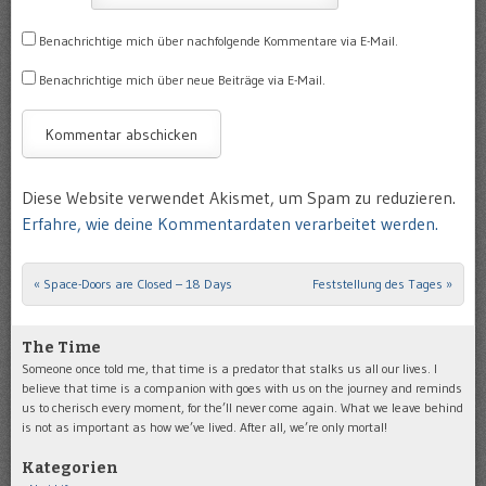
Benachrichtige mich über nachfolgende Kommentare via E-Mail.
Benachrichtige mich über neue Beiträge via E-Mail.
Diese Website verwendet Akismet, um Spam zu reduzieren.
Erfahre, wie deine Kommentardaten verarbeitet werden.
«
Space-Doors are Closed – 18 Days
Feststellung des Tages
»
Post navigation
The Time
Someone once told me, that time is a predator that stalks us all our lives. I
believe that time is a companion with goes with us on the journey and reminds
us to cherisch every moment, for the’ll never come again. What we leave behind
is not as important as how we’ve lived. After all, we’re only mortal!
Kategorien