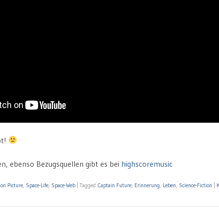
pt!
n, ebenso Bezugsquellen gibt es bei
highscoremusic
on Picture
,
Space-Life
,
Space-Web
|
Tagged
Captain Future
,
Erinnerung
,
Leben
,
Science-Fiction
|