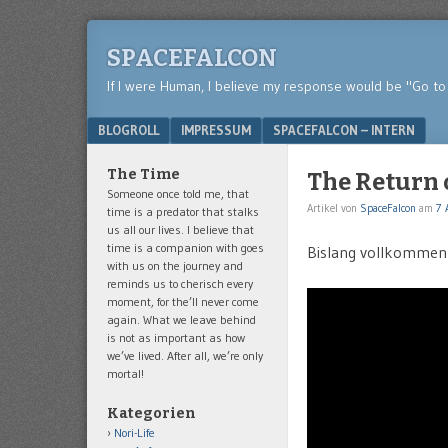
SPACEFALCON
If I were Human, I believe my response would be "Go to 
Menu
SKIP TO CONTENT
BLOGROLL
IMPRESSUM
SPACEFALCON – INTERN
The Time
The Return 
Someone once told me, that
Artikel von
SpaceFalcon
am
7 
time is a predator that stalks
us all our lives. I believe that
time is a companion with goes
Bislang vollkommen 
with us on the journey and
reminds us to cherisch every
moment, for the’ll never come
again. What we leave behind
is not as important as how
we’ve lived. After all, we’re only
mortal!
Kategorien
Nori-Life