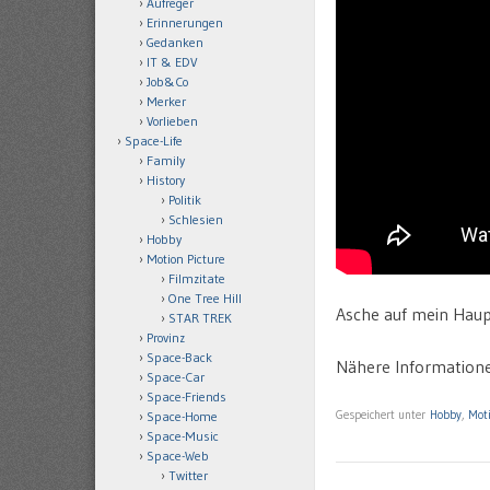
Aufreger
Erinnerungen
Gedanken
IT & EDV
Job&Co
Merker
Vorlieben
Space-Life
Family
History
Politik
Schlesien
Hobby
Motion Picture
Filmzitate
One Tree Hill
Asche auf mein Hau
STAR TREK
Provinz
Space-Back
Nähere Informatione
Space-Car
Space-Friends
Gespeichert unter
Hobby
,
Moti
Space-Home
Space-Music
Space-Web
Twitter