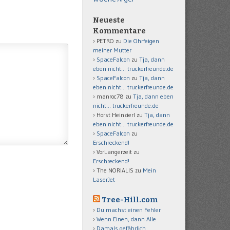
Neueste
Kommentare
PETRO
zu
Die Ohrfeigen
meiner Mutter
SpaceFalcon
zu
Tja, dann
eben nicht… truckerfreunde.de
SpaceFalcon
zu
Tja, dann
eben nicht… truckerfreunde.de
manroc78
zu
Tja, dann eben
nicht… truckerfreunde.de
Horst Heinzierl
zu
Tja, dann
eben nicht… truckerfreunde.de
SpaceFalcon
zu
Erschreckend!
VorLangerzeit
zu
Erschreckend!
The NORIALIS
zu
Mein
LaserJet
Tree-Hill.com
Du machst einen Fehler
Wenn Einen, dann Alle
Damals gefährlich