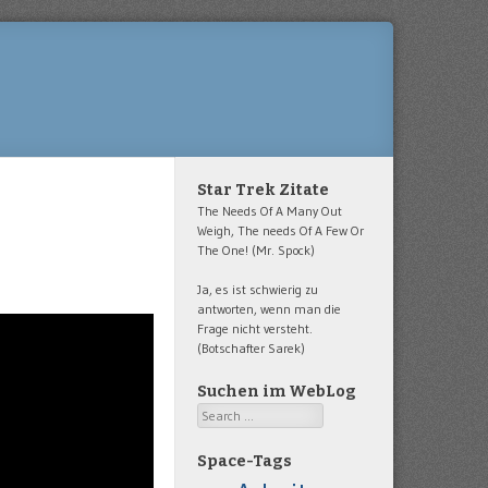
Star Trek Zitate
The Needs Of A Many Out
Weigh, The needs Of A Few Or
The One! (Mr. Spock)
Ja, es ist schwierig zu
antworten, wenn man die
Frage nicht versteht.
(Botschafter Sarek)
Suchen im WebLog
Search
Space-Tags