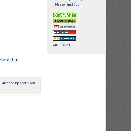
Messer und Stich
Anektdoten
ntardaten
g Süden vollgesperrt war
»