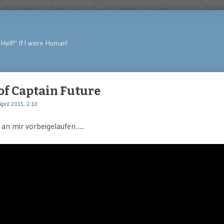
Hell!" If I were Human!
of Captain Future
April 2015, 2:10
an mir vorbeigelaufen…..