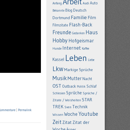
Arbeit
Auto
Anfang
Audi
Deutsch
Blog
Bekannte
Familie
Film
Dortmund
Flash-Back
Filmzitate
Freunde
Haus
Gedanken
Hobby
Hofgeismar
Internet
Hunde
Kaffee
Leben
Kassel
Liebe
Lkw
Markige Sprüche
Musik
Mutter
Nacht
OST
Outback
Schlaf
Politik
Sprüche
Schlesien
Sprüche /
STAR
Zitate / Weisheiten
TREK
Technik
Sven
Kommentare
|
Permalink
Youtube
Woche
Wissen
Zeit
Zitat
Zitat der
Woche
Ärger