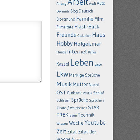
Arbeit
Auto
Anfang
Audi
Deutsch
Blog
Bekannte
Familie
Film
Dortmund
Flash-Back
Filmzitate
Freunde
Haus
Gedanken
Hobby
Hofgeismar
Internet
Hunde
Kaffee
Leben
Kassel
Liebe
Lkw
Markige Sprüche
Musik
Mutter
Nacht
OST
Outback
Schlaf
Politik
Sprüche
Schlesien
Sprüche /
STAR
Zitate / Weisheiten
TREK
Technik
Sven
Youtube
Woche
Wissen
Zeit
Zitat
Zitat der
Woche
Ärger