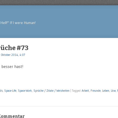
Hell!" If I were Human!
rüche #73
 Oktober 2014, 4:07
s besser hast!
ds
,
Space-Life
,
Space-Work
,
Sprüche / Zitate / Weisheiten
|
Tagged
Arbeit
,
Freunde
,
Leben
,
Lkw
,
 Kommentar