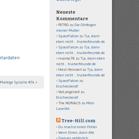
Neueste
Kommentare
PETRO
zu
Die Ohrfeigen
meiner Mutter
SpaceFalcon
zu
Tja, dann
eben nicht… truckerfreunde.de
SpaceFalcon
zu
Tja, dann
eben nicht… truckerfreunde.de
ntardaten
manroc78
zu
Tja, dann eben
nicht… truckerfreunde.de
Horst Heinzierl
zu
Tja, dann
eben nicht… truckerfreunde.de
SpaceFalcon
zu
Markige Sprüche #74
»
Erschreckend!
VorLangerzeit
zu
Erschreckend!
The NORIALIS
zu
Mein
LaserJet
Tree-Hill.com
Du machst einen Fehler
Wenn Einen, dann Alle
Damals gefährlich