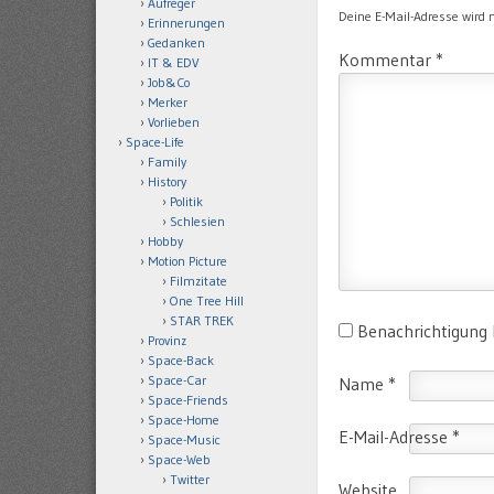
Aufreger
Deine E-Mail-Adresse wird ni
Erinnerungen
Gedanken
Kommentar
*
IT & EDV
Job&Co
Merker
Vorlieben
Space-Life
Family
History
Politik
Schlesien
Hobby
Motion Picture
Filmzitate
One Tree Hill
STAR TREK
Benachrichtigung
Provinz
Space-Back
Space-Car
Name
*
Space-Friends
Space-Home
E-Mail-Adresse
*
Space-Music
Space-Web
Twitter
Website