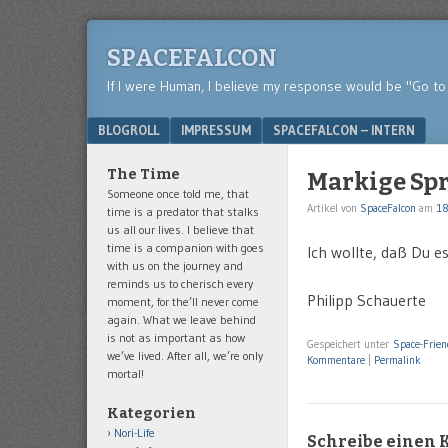
SPACEFALCON
If I were Human, I believe my response would be "Go to 
Menu
SKIP TO CONTENT
BLOGROLL
IMPRESSUM
SPACEFALCON – INTERN
The Time
Markige Sp
Someone once told me, that
Artikel von
SpaceFalcon
am
18
time is a predator that stalks
us all our lives. I believe that
time is a companion with goes
Ich wollte, daß Du e
with us on the journey and
reminds us to cherisch every
Philipp Schauerte
moment, for the’ll never come
again. What we leave behind
is not as important as how
Gespeichert unter
Space-Frien
we’ve lived. After all, we’re only
Kommentare
|
Permalink
mortal!
Kategorien
Nori-Life
Schreibe einen