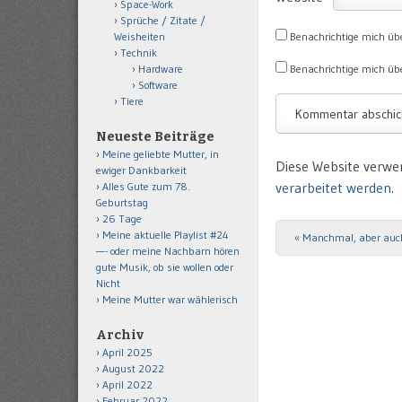
Space-Work
Sprüche / Zitate /
Benachrichtige mich üb
Weisheiten
Technik
Benachrichtige mich übe
Hardware
Software
Tiere
Neueste Beiträge
Meine geliebte Mutter, in
Diese Website verwe
ewiger Dankbarkeit
verarbeitet werden.
Alles Gute zum 78.
Geburtstag
26 Tage
Meine aktuelle Playlist #24
«
Manchmal, aber auc
Post navigation
—- oder meine Nachbarn hören
gute Musik, ob sie wollen oder
Nicht
Meine Mutter war wählerisch
Archiv
April 2025
August 2022
April 2022
Februar 2022