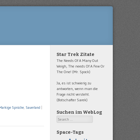
Star Trek Zitate
The Needs Of A Many Out
Weigh, The needs Of A Few Or
The One! (Mr. Spock)
Ja, es ist schwierig zu
antworten, wenn man die
Frage nicht versteht.
(Botschafter Sarek)
Markige Sprüche
,
Sauerland
|
Suchen im WebLog
Search
Space-Tags