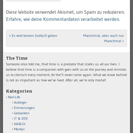
Diese Website verwendet Akismet, um Spam zu reduzieren.
Erfahre, wie deine Kommentardaten verarbeitet werden.
«
Es wird keinen Scotty-D geben
Manchmal, aber auch nur
Post navigation
Manchmal
»
The Time
Someone once told me, that time is a predator that stalks us all our lives. I
believe that time is a companion with goes with us on the journey and reminds
us to cherisch every moment, for the’ll never come again. What we leave behind
is not as important as how we’ve lived. After all, we’re only mortal!
Kategorien
Nori-Life
Aufreger
Erinnerungen
Gedanken
IT & EDV
Job&Co
Merker