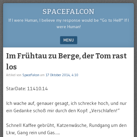
SPACEFALCON
If I were Human, I believe my response would be "Go to Hell!" If I
were Human!
MENU
SKIP TO CONTENT
Im Frühtau zu Berge, der Tom rast
los
Artikel von
SpaceFalcon
am
17 Oktober 2014, 4:10
StarDate: 11410.14
Ich wache auf, genauer gesagt, ich schrecke hoch, und nur
ein Gedanke schoß mir durch den Kopf: „Verschlafen!“
Schnell Kaffee gebrüht, Katzenwäsche, Rundgang um den
Lkw, Gang rein und Gas…..