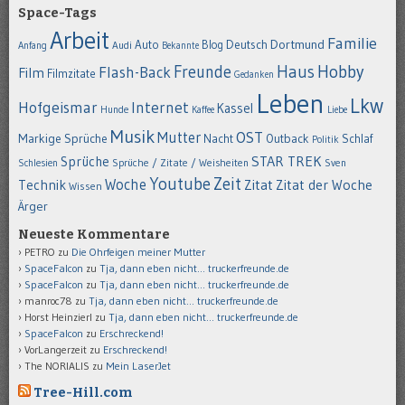
Space-Tags
Arbeit
Familie
Dortmund
Auto
Deutsch
Blog
Anfang
Audi
Bekannte
Hobby
Freunde
Haus
Flash-Back
Film
Filmzitate
Gedanken
Leben
Lkw
Hofgeismar
Internet
Kassel
Hunde
Kaffee
Liebe
Musik
OST
Mutter
Markige Sprüche
Nacht
Outback
Schlaf
Politik
STAR TREK
Sprüche
Schlesien
Sprüche / Zitate / Weisheiten
Sven
Youtube
Zeit
Woche
Technik
Zitat
Zitat der Woche
Wissen
Ärger
Neueste Kommentare
PETRO
zu
Die Ohrfeigen meiner Mutter
SpaceFalcon
zu
Tja, dann eben nicht… truckerfreunde.de
SpaceFalcon
zu
Tja, dann eben nicht… truckerfreunde.de
manroc78
zu
Tja, dann eben nicht… truckerfreunde.de
Horst Heinzierl
zu
Tja, dann eben nicht… truckerfreunde.de
SpaceFalcon
zu
Erschreckend!
VorLangerzeit
zu
Erschreckend!
The NORIALIS
zu
Mein LaserJet
Tree-Hill.com