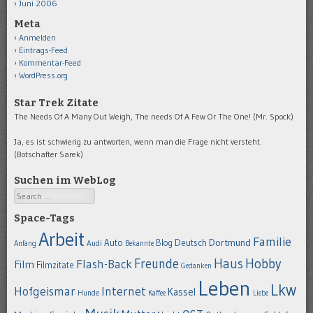
Juni 2006
Meta
Anmelden
Eintrags-Feed
Kommentar-Feed
WordPress.org
Star Trek Zitate
The Needs Of A Many Out Weigh, The needs Of A Few Or The One! (Mr. Spock)
Ja, es ist schwierig zu antworten, wenn man die Frage nicht versteht.
(Botschafter Sarek)
Suchen im WebLog
Search
Space-Tags
Arbeit
Familie
Dortmund
Auto
Deutsch
Blog
Anfang
Audi
Bekannte
Hobby
Freunde
Haus
Flash-Back
Film
Filmzitate
Gedanken
Leben
Lkw
Hofgeismar
Internet
Kassel
Hunde
Kaffee
Liebe