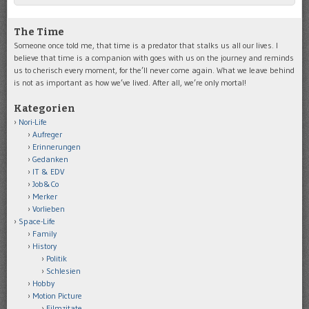
The Time
Someone once told me, that time is a predator that stalks us all our lives. I
believe that time is a companion with goes with us on the journey and reminds
us to cherisch every moment, for the’ll never come again. What we leave behind
is not as important as how we’ve lived. After all, we’re only mortal!
Kategorien
Nori-Life
Aufreger
Erinnerungen
Gedanken
IT & EDV
Job&Co
Merker
Vorlieben
Space-Life
Family
History
Politik
Schlesien
Hobby
Motion Picture
Filmzitate