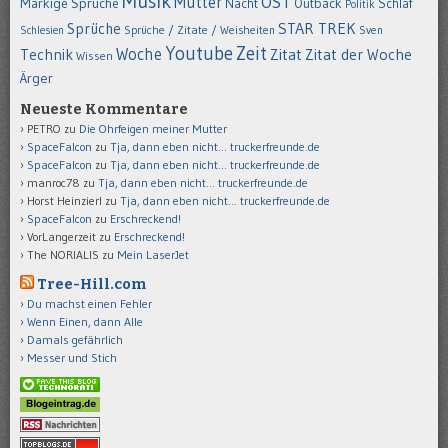
Musik
OST
Mutter
Markige Sprüche
Nacht
Outback
Schlaf
Politik
STAR TREK
Sprüche
Schlesien
Sprüche / Zitate / Weisheiten
Sven
Youtube
Zeit
Woche
Technik
Zitat
Zitat der Woche
Wissen
Ärger
Neueste Kommentare
PETRO
zu
Die Ohrfeigen meiner Mutter
SpaceFalcon
zu
Tja, dann eben nicht… truckerfreunde.de
SpaceFalcon
zu
Tja, dann eben nicht… truckerfreunde.de
manroc78
zu
Tja, dann eben nicht… truckerfreunde.de
Horst Heinzierl
zu
Tja, dann eben nicht… truckerfreunde.de
SpaceFalcon
zu
Erschreckend!
VorLangerzeit
zu
Erschreckend!
The NORIALIS
zu
Mein LaserJet
Tree-Hill.com
Du machst einen Fehler
Wenn Einen, dann Alle
Damals gefährlich
Messer und Stich