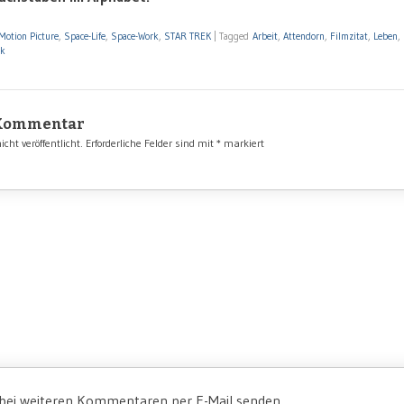
Motion Picture
,
Space-Life
,
Space-Work
,
STAR TREK
|
Tagged
Arbeit
,
Attendorn
,
Filmzitat
,
Leben
,
nk
 Kommentar
cht veröffentlicht.
Erforderliche Felder sind mit
*
markiert
 bei weiteren Kommentaren per E-Mail senden.