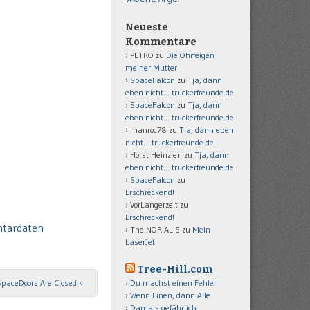
Neueste
Kommentare
PETRO
zu
Die Ohrfeigen
meiner Mutter
SpaceFalcon
zu
Tja, dann
eben nicht… truckerfreunde.de
SpaceFalcon
zu
Tja, dann
eben nicht… truckerfreunde.de
manroc78
zu
Tja, dann eben
nicht… truckerfreunde.de
Horst Heinzierl
zu
Tja, dann
eben nicht… truckerfreunde.de
SpaceFalcon
zu
Erschreckend!
VorLangerzeit
zu
Erschreckend!
ntardaten
The NORIALIS
zu
Mein
LaserJet
Tree-Hill.com
Du machst einen Fehler
SpaceDoors Are Closed
»
Wenn Einen, dann Alle
Damals gefährlich