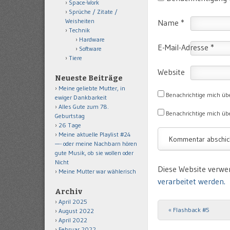
Space-Work
Sprüche / Zitate /
Weisheiten
Name
*
Technik
Hardware
E-Mail-Adresse
*
Software
Tiere
Website
Neueste Beiträge
Meine geliebte Mutter, in
Benachrichtige mich üb
ewiger Dankbarkeit
Alles Gute zum 78.
Benachrichtige mich übe
Geburtstag
26 Tage
Meine aktuelle Playlist #24
—- oder meine Nachbarn hören
gute Musik, ob sie wollen oder
Nicht
Diese Website verwe
Meine Mutter war wählerisch
verarbeitet werden.
Archiv
April 2025
«
Flashback #5
Post navigation
August 2022
April 2022
Februar 2022