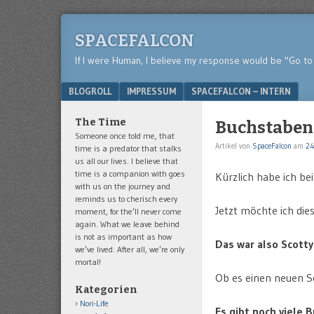
SPACEFALCON
If I were Human, I believe my response would be "Go to 
Menu
SKIP TO CONTENT
BLOGROLL
IMPRESSUM
SPACEFALCON – INTERN
The Time
Buchstaben
Someone once told me, that
Artikel von
SpaceFalcon
am
24
time is a predator that stalks
us all our lives. I believe that
time is a companion with goes
Kürzlich habe ich be
with us on the journey and
reminds us to cherisch every
Jetzt möchte ich di
moment, for the’ll never come
again. What we leave behind
is not as important as how
Das war also Scotty
we’ve lived. After all, we’re only
mortal!
Ob es einen neuen S
Kategorien
Nori-Life
Es gibt noch viele 