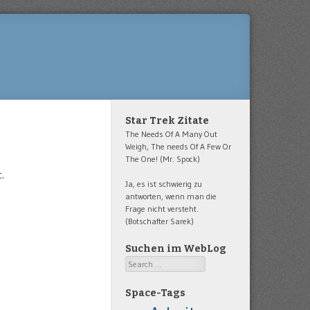
Star Trek Zitate
The Needs Of A Many Out
Weigh, The needs Of A Few Or
The One! (Mr. Spock)
t
.
Ja, es ist schwierig zu
antworten, wenn man die
Frage nicht versteht.
(Botschafter Sarek)
Suchen im WebLog
Search
Space-Tags