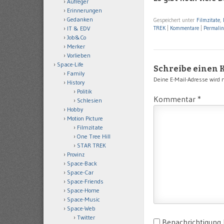
Aufreger
Erinnerungen
Gedanken
Gespeichert unter
Filmzitate
,
IT & EDV
TREK
|
Kommentare
|
Permali
Job&Co
Merker
Vorlieben
Space-Life
Schreibe einen
Family
Deine E-Mail-Adresse wird ni
History
Politik
Kommentar
*
Schlesien
Hobby
Motion Picture
Filmzitate
One Tree Hill
STAR TREK
Provinz
Space-Back
Space-Car
Space-Friends
Space-Home
Space-Music
Space-Web
Twitter
Benachrichtigung