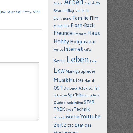
Arbeit
Auto
Anfang
Audi
Deutsch
Blog
Bekannte
Lkw
,
Sauerland
,
Scotty
,
STAR
Familie
Film
Dortmund
Flash-Back
Filmzitate
Freunde
Haus
Gedanken
Hobby
Hofgeismar
Internet
Hunde
Kaffee
Leben
Kassel
Liebe
Lkw
Markige Sprüche
Musik
Mutter
Nacht
OST
Outback
Schlaf
Politik
Sprüche
Schlesien
Sprüche /
STAR
Zitate / Weisheiten
TREK
Technik
Sven
Youtube
Woche
Wissen
Zeit
Zitat
Zitat der
Woche
Ärger