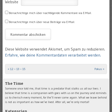
Website
Benachrichtige mich über nachfolgende Kommentare via E-Mail.
Benachrichtige mich über neue Beiträge via E-Mail.
Diese Website verwendet Akismet, um Spam zu reduzieren.
Erfahre, wie deine Kommentardaten verarbeitet werden.
«
12 – 13 – 15
Fokus
»
Post navigation
The Time
Someone once told me, that time is a predator that stalks us all our lives. I
believe that time is a companion with goes with us on the journey and reminds
us to cherisch every moment, for the’ll never come again. What we leave behind
is not as important as how we’ve lived. After all, we’re only mortal!
Kategorien