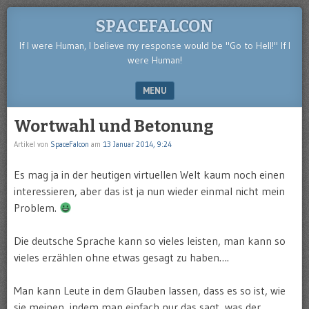
SPACEFALCON
If I were Human, I believe my response would be "Go to Hell!" If I
were Human!
MENU
SKIP TO CONTENT
Wortwahl und Betonung
Artikel von
SpaceFalcon
am
13 Januar 2014, 9:24
Es mag ja in der heutigen virtuellen Welt kaum noch einen
interessieren, aber das ist ja nun wieder einmal nicht mein
Problem.
Die deutsche Sprache kann so vieles leisten, man kann so
vieles erzählen ohne etwas gesagt zu haben….
Man kann Leute in dem Glauben lassen, dass es so ist, wie
sie meinen, indem man einfach nur das sagt, was der