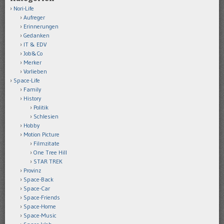
Nori-Life
Aufreger
Erinnerungen
Gedanken
IT & EDV
Job&Co
Merker
Vorlieben
Space-Life
Family
History
Politik
Schlesien
Hobby
Motion Picture
Filmzitate
One Tree Hill
STAR TREK
Provinz
Space-Back
Space-Car
Space-Friends
Space-Home
Space-Music