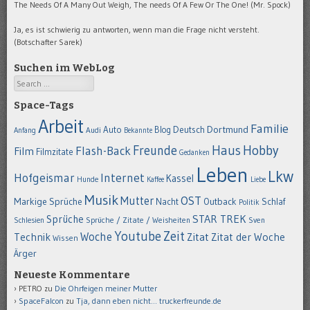
The Needs Of A Many Out Weigh, The needs Of A Few Or The One! (Mr. Spock)
Ja, es ist schwierig zu antworten, wenn man die Frage nicht versteht.
(Botschafter Sarek)
Suchen im WebLog
Search
Space-Tags
Arbeit
Familie
Dortmund
Auto
Deutsch
Blog
Anfang
Audi
Bekannte
Hobby
Freunde
Haus
Flash-Back
Film
Filmzitate
Gedanken
Leben
Lkw
Hofgeismar
Internet
Kassel
Hunde
Kaffee
Liebe
Musik
OST
Mutter
Markige Sprüche
Nacht
Outback
Schlaf
Politik
STAR TREK
Sprüche
Schlesien
Sprüche / Zitate / Weisheiten
Sven
Youtube
Zeit
Woche
Technik
Zitat
Zitat der Woche
Wissen
Ärger
Neueste Kommentare
PETRO
zu
Die Ohrfeigen meiner Mutter
SpaceFalcon
zu
Tja, dann eben nicht… truckerfreunde.de