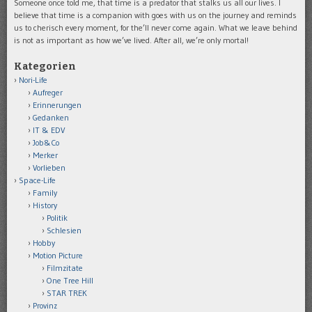
Someone once told me, that time is a predator that stalks us all our lives. I
believe that time is a companion with goes with us on the journey and reminds
us to cherisch every moment, for the’ll never come again. What we leave behind
is not as important as how we’ve lived. After all, we’re only mortal!
Kategorien
Nori-Life
Aufreger
Erinnerungen
Gedanken
IT & EDV
Job&Co
Merker
Vorlieben
Space-Life
Family
History
Politik
Schlesien
Hobby
Motion Picture
Filmzitate
One Tree Hill
STAR TREK
Provinz