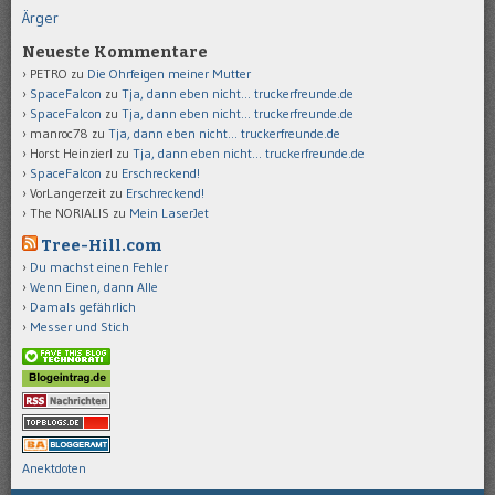
Ärger
Neueste Kommentare
PETRO
zu
Die Ohrfeigen meiner Mutter
SpaceFalcon
zu
Tja, dann eben nicht… truckerfreunde.de
SpaceFalcon
zu
Tja, dann eben nicht… truckerfreunde.de
manroc78
zu
Tja, dann eben nicht… truckerfreunde.de
Horst Heinzierl
zu
Tja, dann eben nicht… truckerfreunde.de
SpaceFalcon
zu
Erschreckend!
VorLangerzeit
zu
Erschreckend!
The NORIALIS
zu
Mein LaserJet
Tree-Hill.com
Du machst einen Fehler
Wenn Einen, dann Alle
Damals gefährlich
Messer und Stich
Anektdoten