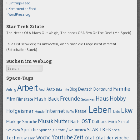
Eintrags-Feed
Kommentar-Feed
WordPress.org
Star Trek Zitate
The Needs Of A Many Out Weigh, The needs Of A Few Or The One! (Mr. Spock)
Ja, es ist schwierig zu antworten, wenn man die Frage nicht versteht.
(Botschafter Sarek)
Suchen im WebLog
Search
Space-Tags
Arbeit
Familie
Dortmund
Auto
Deutsch
Blog
Anfang
Audi
Bekannte
Hobby
Freunde
Haus
Flash-Back
Film
Filmzitate
Gedanken
Leben
Lkw
Hofgeismar
Internet
Kassel
Hunde
Kaffee
Liebe
Musik
OST
Mutter
Markige Sprüche
Nacht
Outback
Schlaf
Politik
STAR TREK
Sprüche
Schlesien
Sprüche / Zitate / Weisheiten
Sven
Youtube
Zeit
Woche
Technik
Zitat
Zitat der Woche
Wissen