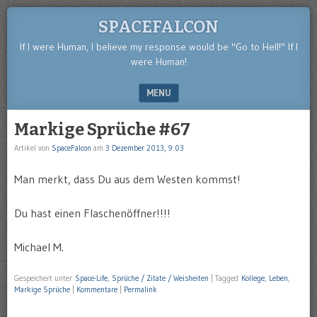
SPACEFALCON
If I were Human, I believe my response would be "Go to Hell!" If I
were Human!
MENU
SKIP TO CONTENT
Markige Sprüche #67
Artikel von
SpaceFalcon
am
3 Dezember 2013, 9:03
Man merkt, dass Du aus dem Westen kommst!
Du hast einen Flaschenöffner!!!!
Michael M.
Gespeichert unter
Space-Life
,
Sprüche / Zitate / Weisheiten
|
Tagged
Kollege
,
Leben
,
Markige Sprüche
|
Kommentare
|
Permalink