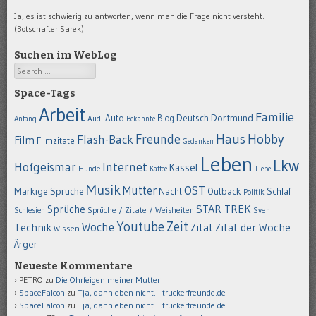
Ja, es ist schwierig zu antworten, wenn man die Frage nicht versteht.
(Botschafter Sarek)
Suchen im WebLog
Search
Space-Tags
Arbeit
Familie
Dortmund
Auto
Deutsch
Blog
Anfang
Audi
Bekannte
Hobby
Freunde
Haus
Flash-Back
Film
Filmzitate
Gedanken
Leben
Lkw
Hofgeismar
Internet
Kassel
Hunde
Kaffee
Liebe
Musik
OST
Mutter
Markige Sprüche
Nacht
Outback
Schlaf
Politik
STAR TREK
Sprüche
Schlesien
Sprüche / Zitate / Weisheiten
Sven
Youtube
Zeit
Woche
Technik
Zitat
Zitat der Woche
Wissen
Ärger
Neueste Kommentare
PETRO
zu
Die Ohrfeigen meiner Mutter
SpaceFalcon
zu
Tja, dann eben nicht… truckerfreunde.de
SpaceFalcon
zu
Tja, dann eben nicht… truckerfreunde.de