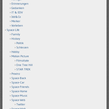
Erinnerungen
Gedanken
IT & EDV
Job&Co
Merker
Vorlieben
Space-Life
Family
History
Politik
Schlesien
Hobby
Motion Picture
Filmzitate
One Tree Hill
STAR TREK
Provinz
Space-Back
Space-Car
Space-Friends
Space-Home
Space-Music
Space-Web
Twitter
Space-Work