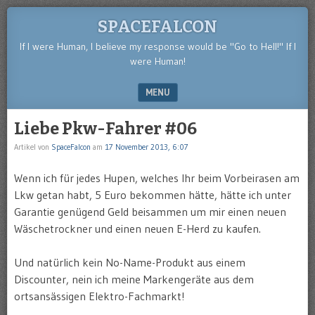
SPACEFALCON
If I were Human, I believe my response would be "Go to Hell!" If I
were Human!
MENU
SKIP TO CONTENT
Liebe Pkw-Fahrer #06
Artikel von
SpaceFalcon
am
17 November 2013, 6:07
Wenn ich für jedes Hupen, welches Ihr beim Vorbeirasen am
Lkw getan habt, 5 Euro bekommen hätte, hätte ich unter
Garantie genügend Geld beisammen um mir einen neuen
Wäschetrockner und einen neuen E-Herd zu kaufen.
Und natürlich kein No-Name-Produkt aus einem
Discounter, nein ich meine Markengeräte aus dem
ortsansässigen Elektro-Fachmarkt!