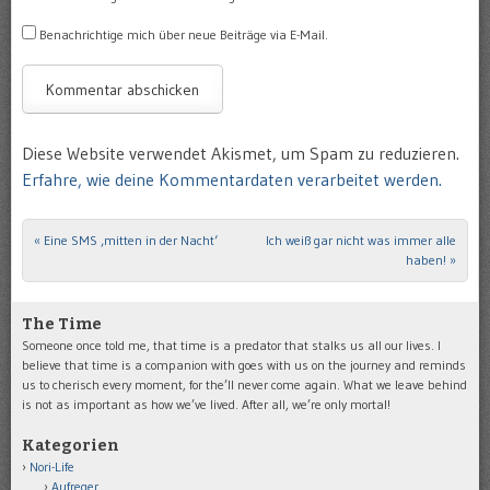
Benachrichtige mich über neue Beiträge via E-Mail.
Diese Website verwendet Akismet, um Spam zu reduzieren.
Erfahre, wie deine Kommentardaten verarbeitet werden.
«
Eine SMS ‚mitten in der Nacht‘
Ich weiß gar nicht was immer alle
Post navigation
haben!
»
The Time
Someone once told me, that time is a predator that stalks us all our lives. I
believe that time is a companion with goes with us on the journey and reminds
us to cherisch every moment, for the’ll never come again. What we leave behind
is not as important as how we’ve lived. After all, we’re only mortal!
Kategorien
Nori-Life
Aufreger