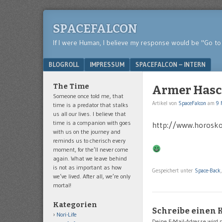
SPACEFALCON
If I were Human, I believe my response would be "Go to 
Menu
SKIP TO CONTENT
BLOGROLL
IMPRESSUM
SPACEFALCON – INTERN
The Time
Armer Has
Someone once told me, that
Artikel von
SpaceFalcon
am
9 
time is a predator that stalks
us all our lives. I believe that
time is a companion with goes
http://www.horosko
with us on the journey and
reminds us to cherisch every
moment, for the’ll never come
again. What we leave behind
is not as important as how
Gespeichert unter
Space-Back
we’ve lived. After all, we’re only
mortal!
Kategorien
Schreibe einen
Nori-Life
Deine E-Mail-Adresse wird ni