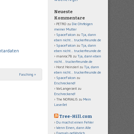
Neueste
Kommentare
PETRO
zu
Die Ohrfeigen
meiner Mutter
SpaceFalcon
zu
Tja, dann
eben nicht… truckerfreunde.de
SpaceFalcon
zu
Tja, dann
ntardaten
eben nicht… truckerfreunde.de
manroc78
zu
Tja, dann eben
nicht… truckerfreunde.de
Horst Heinzierl
zu
Tja, dann
eben nicht… truckerfreunde.de
Fasching
»
SpaceFalcon
zu
Erschreckend!
VorLangerzeit
zu
Erschreckend!
The NORIALIS
zu
Mein
LaserJet
Tree-Hill.com
Du machst einen Fehler
Wenn Einen, dann Alle
Damals gefährlich