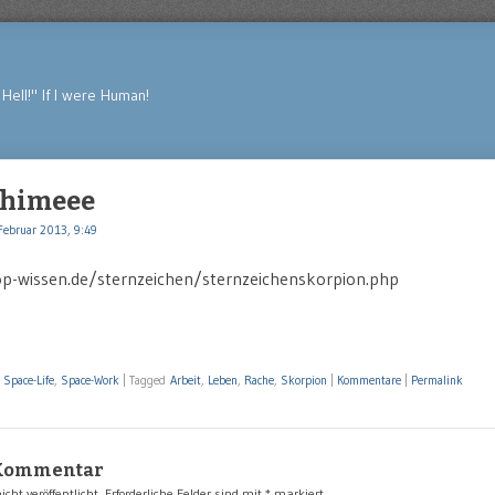
Hell!" If I were Human!
chimeee
Februar 2013, 9:49
p-wissen.de/sternzeichen/sternzeichenskorpion.php
,
Space-Life
,
Space-Work
|
Tagged
Arbeit
,
Leben
,
Rache
,
Skorpion
|
Kommentare
|
Permalink
 Kommentar
cht veröffentlicht.
Erforderliche Felder sind mit
*
markiert