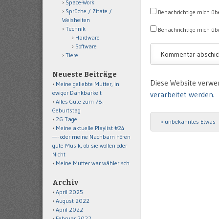
Space-Work
Sprüche / Zitate /
Benachrichtige mich üb
Weisheiten
Technik
Benachrichtige mich übe
Hardware
Software
Tiere
Neueste Beiträge
Diese Website verwe
Meine geliebte Mutter, in
ewiger Dankbarkeit
verarbeitet werden.
Alles Gute zum 78.
Geburtstag
26 Tage
«
unbekanntes Etwas
Post navigation
Meine aktuelle Playlist #24
—- oder meine Nachbarn hören
gute Musik, ob sie wollen oder
Nicht
Meine Mutter war wählerisch
Archiv
April 2025
August 2022
April 2022
Februar 2022