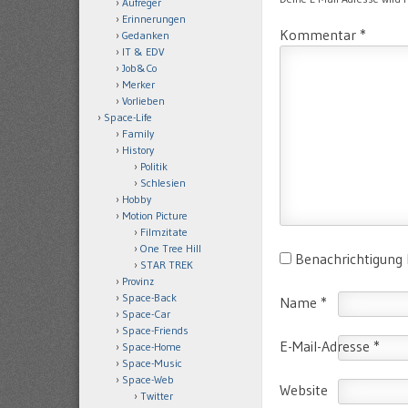
Aufreger
Erinnerungen
Kommentar
*
Gedanken
IT & EDV
Job&Co
Merker
Vorlieben
Space-Life
Family
History
Politik
Schlesien
Hobby
Motion Picture
Filmzitate
One Tree Hill
Benachrichtigung
STAR TREK
Provinz
Space-Back
Name
*
Space-Car
Space-Friends
E-Mail-Adresse
*
Space-Home
Space-Music
Space-Web
Website
Twitter