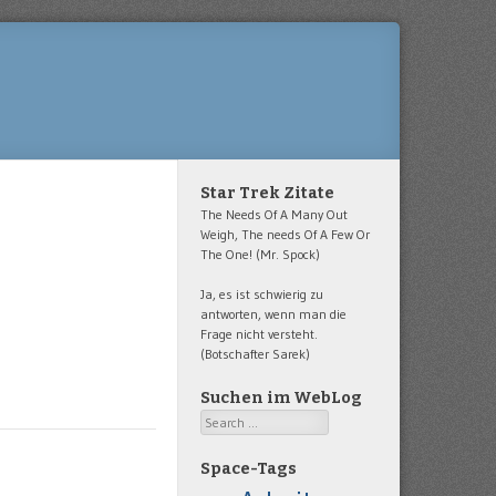
Star Trek Zitate
The Needs Of A Many Out
Weigh, The needs Of A Few Or
The One! (Mr. Spock)
Ja, es ist schwierig zu
antworten, wenn man die
Frage nicht versteht.
(Botschafter Sarek)
Suchen im WebLog
Search
Space-Tags