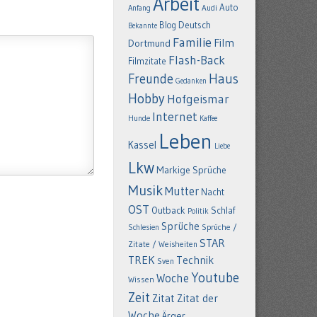
Arbeit
Auto
Anfang
Audi
Deutsch
Blog
Bekannte
Familie
Film
Dortmund
Flash-Back
Filmzitate
Freunde
Haus
Gedanken
Hobby
Hofgeismar
Internet
Hunde
Kaffee
Leben
Kassel
Liebe
Lkw
Markige Sprüche
Musik
Mutter
Nacht
OST
Outback
Schlaf
Politik
Sprüche
Schlesien
Sprüche /
STAR
Zitate / Weisheiten
TREK
Technik
Sven
Youtube
Woche
Wissen
Zeit
Zitat
Zitat der
Woche
Ärger