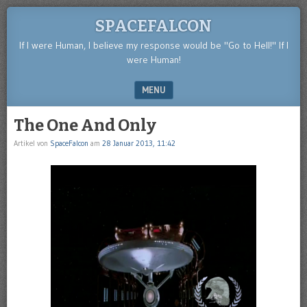
SPACEFALCON
If I were Human, I believe my response would be "Go to Hell!" If I
were Human!
MENU
SKIP TO CONTENT
The One And Only
Artikel von
SpaceFalcon
am
28 Januar 2013, 11:42