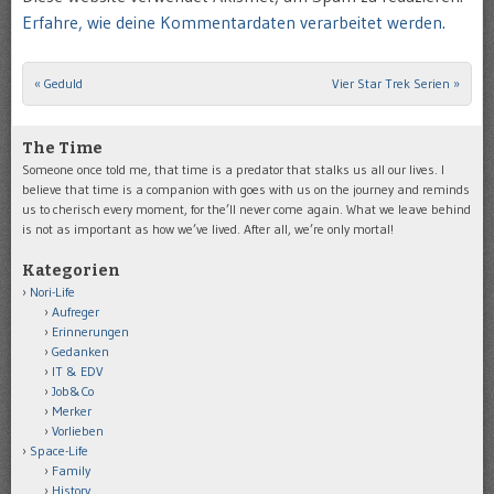
Erfahre, wie deine Kommentardaten verarbeitet werden.
«
Geduld
Vier Star Trek Serien
»
Post navigation
The Time
Someone once told me, that time is a predator that stalks us all our lives. I
believe that time is a companion with goes with us on the journey and reminds
us to cherisch every moment, for the’ll never come again. What we leave behind
is not as important as how we’ve lived. After all, we’re only mortal!
Kategorien
Nori-Life
Aufreger
Erinnerungen
Gedanken
IT & EDV
Job&Co
Merker
Vorlieben
Space-Life
Family
History