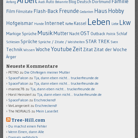
Arbeit
Familie
Dortmund
Auto
Deutsch
Blog
Anfang
Audi
Bekannte
Hobby
Freunde
Haus
Flash-Back
Film
Filmzitate
Gedanken
Leben
Lkw
Hofgeismar
Internet
Kassel
Hunde
Kaffee
Liebe
Musik
OST
Mutter
Markige Sprüche
Nacht
Outback
Schlaf
Politik
STAR TREK
Sprüche
Schlesien
Sprüche / Zitate / Weisheiten
Sven
Youtube
Zeit
Woche
Technik
Zitat
Zitat der Woche
Wissen
Ärger
Neueste Kommentare
PETRO
zu
Die Ohrfeigen meiner Mutter
SpaceFalcon
zu
Tja, dann eben nicht… truckerfreunde.de
SpaceFalcon
zu
Tja, dann eben nicht… truckerfreunde.de
manroc78
zu
Tja, dann eben nicht… truckerfreunde.de
Horst Heinzierl
zu
Tja, dann eben nicht… truckerfreunde.de
SpaceFalcon
zu
Erschreckend!
VorLangerzeit
zu
Erschreckend!
The NORIALIS
zu
Mein LaserJet
Tree-Hill.com
Du machst einen Fehler
Wenn Einen, dann Alle
Damals gefährlich