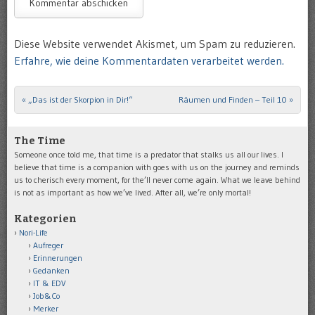
Diese Website verwendet Akismet, um Spam zu reduzieren.
Erfahre, wie deine Kommentardaten verarbeitet werden.
«
„Das ist der Skorpion in Dir!“
Räumen und Finden – Teil 10
»
Post navigation
The Time
Someone once told me, that time is a predator that stalks us all our lives. I
believe that time is a companion with goes with us on the journey and reminds
us to cherisch every moment, for the’ll never come again. What we leave behind
is not as important as how we’ve lived. After all, we’re only mortal!
Kategorien
Nori-Life
Aufreger
Erinnerungen
Gedanken
IT & EDV
Job&Co
Merker