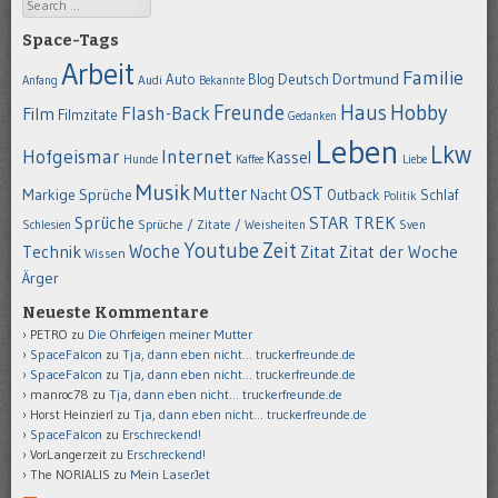
Search
Space-Tags
Arbeit
Familie
Dortmund
Auto
Deutsch
Blog
Anfang
Audi
Bekannte
Hobby
Freunde
Haus
Flash-Back
Film
Filmzitate
Gedanken
Leben
Lkw
Hofgeismar
Internet
Kassel
Hunde
Kaffee
Liebe
Musik
OST
Mutter
Markige Sprüche
Nacht
Outback
Schlaf
Politik
STAR TREK
Sprüche
Schlesien
Sprüche / Zitate / Weisheiten
Sven
Youtube
Zeit
Woche
Technik
Zitat
Zitat der Woche
Wissen
Ärger
Neueste Kommentare
PETRO
zu
Die Ohrfeigen meiner Mutter
SpaceFalcon
zu
Tja, dann eben nicht… truckerfreunde.de
SpaceFalcon
zu
Tja, dann eben nicht… truckerfreunde.de
manroc78
zu
Tja, dann eben nicht… truckerfreunde.de
Horst Heinzierl
zu
Tja, dann eben nicht… truckerfreunde.de
SpaceFalcon
zu
Erschreckend!
VorLangerzeit
zu
Erschreckend!
The NORIALIS
zu
Mein LaserJet