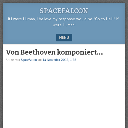
SPACEFALCON
If I were Human, I believe my response would be "Go to Hell!" If I
were Human!
MENU
SKIP TO CONTENT
Von Beethoven komponiert….
Artikel von
SpaceFalcon
am
14 November 2012, 1:28