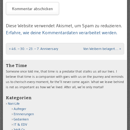
Diese Website verwendet Akismet, um Spam zu reduzieren.
Erfahre, wie deine Kommentardaten verarbeitet werden.
«
46. – 30. – 23. – 7. Anniversary
Von Weibern belagert….
»
Post navigation
The Time
Someone once told me, that time is a predator that stalks us all our lives. I
believe that time is a companion with goes with us on the journey and reminds
us to cherisch every moment, for the’ll never come again. What we leave behind
is not as important as how we’ve lived. After all, we’re only mortal!
Kategorien
Nori-Life
Aufreger
Erinnerungen
Gedanken
IT & EDV
Job&Co