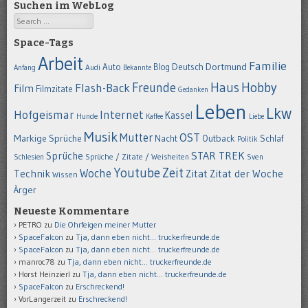
Suchen im WebLog
Search
Space-Tags
Arbeit
Familie
Dortmund
Auto
Deutsch
Blog
Anfang
Audi
Bekannte
Hobby
Freunde
Haus
Flash-Back
Film
Filmzitate
Gedanken
Leben
Lkw
Hofgeismar
Internet
Kassel
Hunde
Kaffee
Liebe
Musik
OST
Mutter
Markige Sprüche
Nacht
Outback
Schlaf
Politik
STAR TREK
Sprüche
Schlesien
Sprüche / Zitate / Weisheiten
Sven
Youtube
Zeit
Woche
Technik
Zitat
Zitat der Woche
Wissen
Ärger
Neueste Kommentare
PETRO
zu
Die Ohrfeigen meiner Mutter
SpaceFalcon
zu
Tja, dann eben nicht… truckerfreunde.de
SpaceFalcon
zu
Tja, dann eben nicht… truckerfreunde.de
manroc78
zu
Tja, dann eben nicht… truckerfreunde.de
Horst Heinzierl
zu
Tja, dann eben nicht… truckerfreunde.de
SpaceFalcon
zu
Erschreckend!
VorLangerzeit
zu
Erschreckend!