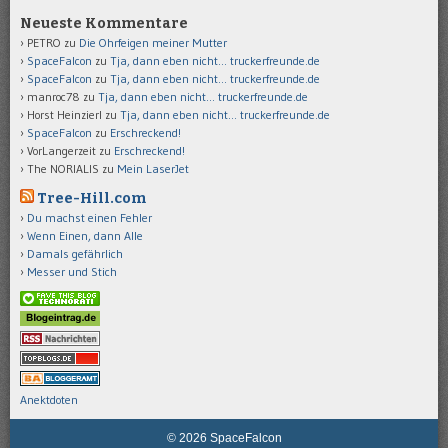
Neueste Kommentare
PETRO
zu
Die Ohrfeigen meiner Mutter
SpaceFalcon
zu
Tja, dann eben nicht… truckerfreunde.de
SpaceFalcon
zu
Tja, dann eben nicht… truckerfreunde.de
manroc78
zu
Tja, dann eben nicht… truckerfreunde.de
Horst Heinzierl
zu
Tja, dann eben nicht… truckerfreunde.de
SpaceFalcon
zu
Erschreckend!
VorLangerzeit
zu
Erschreckend!
The NORIALIS
zu
Mein LaserJet
Tree-Hill.com
Du machst einen Fehler
Wenn Einen, dann Alle
Damals gefährlich
Messer und Stich
Anektdoten
© 2026 SpaceFalcon