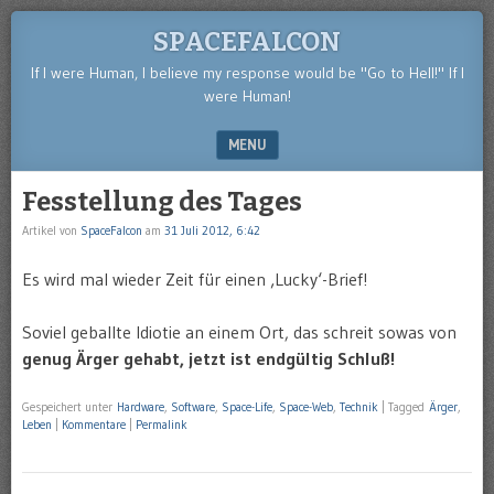
SPACEFALCON
If I were Human, I believe my response would be "Go to Hell!" If I
were Human!
MENU
SKIP TO CONTENT
Fesstellung des Tages
Artikel von
SpaceFalcon
am
31 Juli 2012, 6:42
Es wird mal wieder Zeit für einen ‚Lucky‘-Brief!
Soviel geballte Idiotie an einem Ort, das schreit sowas von
genug Ärger gehabt, jetzt ist endgültig Schluß!
Gespeichert unter
Hardware
,
Software
,
Space-Life
,
Space-Web
,
Technik
|
Tagged
Ärger
,
Leben
|
Kommentare
|
Permalink