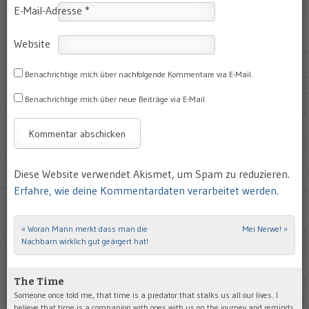
E-Mail-Adresse
*
Website
Benachrichtige mich über nachfolgende Kommentare via E-Mail.
Benachrichtige mich über neue Beiträge via E-Mail.
Diese Website verwendet Akismet, um Spam zu reduzieren.
Erfahre, wie deine Kommentardaten verarbeitet werden.
«
Woran Mann merkt dass man die
Mei Nerwe!
»
Post navigation
Nachbarn wirklich gut geärgert hat!
The Time
Someone once told me, that time is a predator that stalks us all our lives. I
believe that time is a companion with goes with us on the journey and reminds