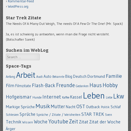
Kommentar-Feed
WordPress.org
Star Trek Zitate
The Needs Of A Many Out Weigh, The needs Of A Few Or The One! (Mr. Spock)
Ja, es ist schwierig zu antworten, wenn man die Frage nicht versteht.
(Botschafter Sarek)
Suchen im WebLog
Search
Space-Tags
Arbeit
Familie
Dortmund
Auto
Deutsch
Blog
Anfang
Audi
Bekannte
Hobby
Freunde
Haus
Flash-Back
Film
Filmzitate
Gedanken
Leben
Lkw
Hofgeismar
Internet
Kassel
Hunde
Kaffee
Liebe
Musik
OST
Mutter
Markige Sprüche
Nacht
Outback
Schlaf
Politik
STAR TREK
Sprüche
Schlesien
Sprüche / Zitate / Weisheiten
Sven
Youtube
Zeit
Woche
Technik
Zitat
Zitat der Woche
Wissen
Ärger