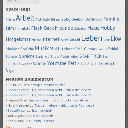
Space-Tags
Arbeit
Familie
Dortmund
Auto
Deutsch
Blog
Anfang
Audi
Bekannte
Hobby
Freunde
Haus
Flash-Back
Film
Filmzitate
Gedanken
Leben
Lkw
Hofgeismar
Internet
Kassel
Hunde
Kaffee
Liebe
Musik
OST
Mutter
Markige Sprüche
Nacht
Outback
Schlaf
Politik
STAR TREK
Sprüche
Schlesien
Sprüche / Zitate / Weisheiten
Sven
Youtube
Zeit
Woche
Technik
Zitat
Zitat der Woche
Wissen
Ärger
Neueste Kommentare
PETRO
zu
Die Ohrfeigen meiner Mutter
SpaceFalcon
zu
Tja, dann eben nicht… truckerfreunde.de
SpaceFalcon
zu
Tja, dann eben nicht… truckerfreunde.de
manroc78
zu
Tja, dann eben nicht… truckerfreunde.de
Horst Heinzierl
zu
Tja, dann eben nicht… truckerfreunde.de
SpaceFalcon
zu
Erschreckend!
VorLangerzeit
zu
Erschreckend!
The NORIALIS
zu
Mein LaserJet