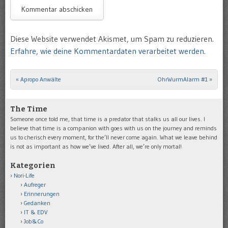
Diese Website verwendet Akismet, um Spam zu reduzieren.
Erfahre, wie deine Kommentardaten verarbeitet werden.
«
Apropo Anwälte
OhrWurmAlarm #1
»
Post navigation
The Time
Someone once told me, that time is a predator that stalks us all our lives. I
believe that time is a companion with goes with us on the journey and reminds
us to cherisch every moment, for the’ll never come again. What we leave behind
is not as important as how we’ve lived. After all, we’re only mortal!
Kategorien
Nori-Life
Aufreger
Erinnerungen
Gedanken
IT & EDV
Job&Co