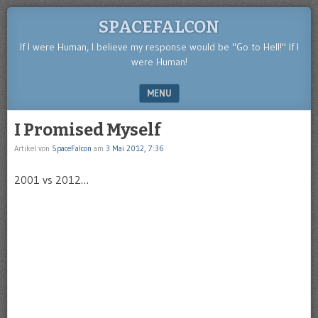
SPACEFALCON
If I were Human, I believe my response would be "Go to Hell!" If I
were Human!
MENU
SKIP TO CONTENT
I Promised Myself
Artikel von
SpaceFalcon
am
3 Mai 2012, 7:36
2001 vs 2012…