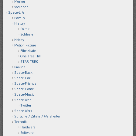
Merker
Vorlieben
Space-Life
Family
History
Politik
Schlesien
Hobby
Motion Picture
Filmzitate
One Tree Hill
STAR TREK
Provinz
Space-Back
Space-Car
Space-Friends
Space-Home
Space-Music
Space-Web
Twitter
Space-Work
Sprüche / Zitate / Weisheiten
Technik
Hardware
Software