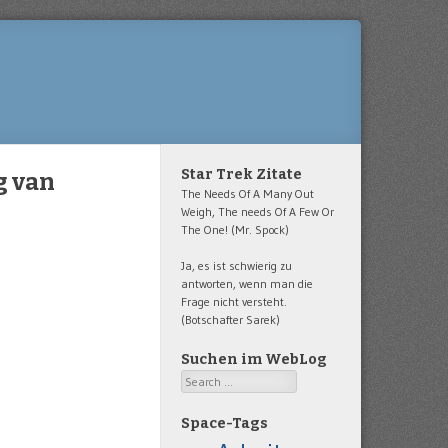
Star Trek Zitate
g van
The Needs Of A Many Out
Weigh, The needs Of A Few Or
The One! (Mr. Spock)
Ja, es ist schwierig zu
antworten, wenn man die
Frage nicht versteht.
(Botschafter Sarek)
Suchen im WebLog
Search
Space-Tags