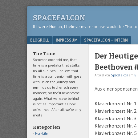
SPACEFALCON
If I were Human, I believe my response would be "Go to 
Menu
SKIP TO CONTENT
BLOGROLL
IMPRESSUM
SPACEFALCON – INTERN
The Time
Der Heutige
Someone once told me, that
time is a predator that stalks
Beethoven 
us all our lives. I believe that
Artikel von
SpaceFalcon
am
8 
time is a companion with goes
with us on the journey and
reminds us to cherisch every
Aus einer spontanen
moment, for the’ll never come
again. What we leave behind
Klavierkonzert Nr. 1
is not as important as how
we’ve lived. After all, we’re only
Klavierkonzert Nr. 2
mortal!
Klavierkonzert Nr. 3
Klavierkonzert Nr. 4
Kategorien
Klavierkonzert Nr. 5
Nori-Life