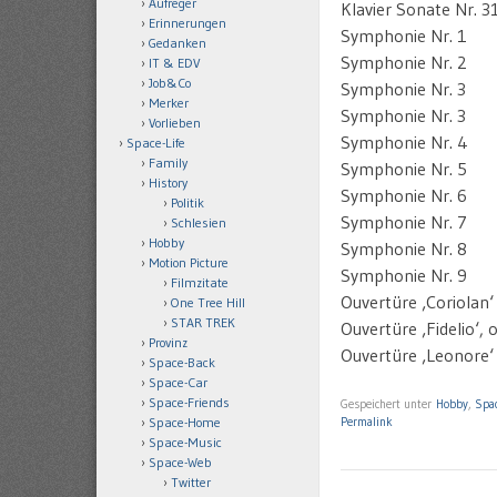
Aufreger
Klavier Sonate Nr. 3
Erinnerungen
Symphonie Nr. 1
Gedanken
Symphonie Nr. 2
IT & EDV
Job&Co
Symphonie Nr. 3
Merker
Symphonie Nr. 3
Vorlieben
Symphonie Nr. 4
Space-Life
Family
Symphonie Nr. 5
History
Symphonie Nr. 6
Politik
Symphonie Nr. 7
Schlesien
Hobby
Symphonie Nr. 8
Motion Picture
Symphonie Nr. 9
Filmzitate
Ouvertüre ‚Coriolan‘
One Tree Hill
STAR TREK
Ouvertüre ‚Fidelio‘, 
Provinz
Ouvertüre ‚Leonore‘ I
Space-Back
Space-Car
Space-Friends
Gespeichert unter
Hobby
,
Spac
Space-Home
Permalink
Space-Music
Space-Web
Twitter