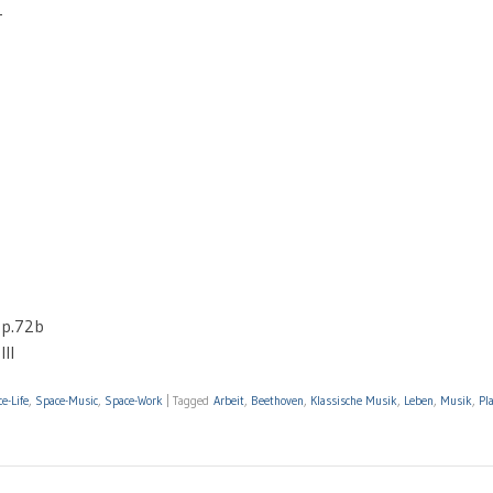
1
op.72b
II
e-Life
,
Space-Music
,
Space-Work
|
Tagged
Arbeit
,
Beethoven
,
Klassische Musik
,
Leben
,
Musik
,
Pla