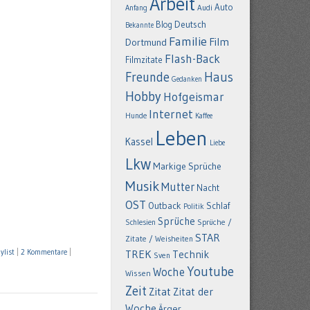
Arbeit
Auto
Anfang
Audi
Deutsch
Blog
Bekannte
Familie
Film
Dortmund
Flash-Back
Filmzitate
Freunde
Haus
Gedanken
Hobby
Hofgeismar
Internet
Hunde
Kaffee
Leben
Kassel
Liebe
Lkw
Markige Sprüche
Musik
Mutter
Nacht
OST
Outback
Schlaf
Politik
Sprüche
Schlesien
Sprüche /
STAR
Zitate / Weisheiten
ylist
|
2 Kommentare
|
TREK
Technik
Sven
Youtube
Woche
Wissen
Zeit
Zitat
Zitat der
Woche
Ärger