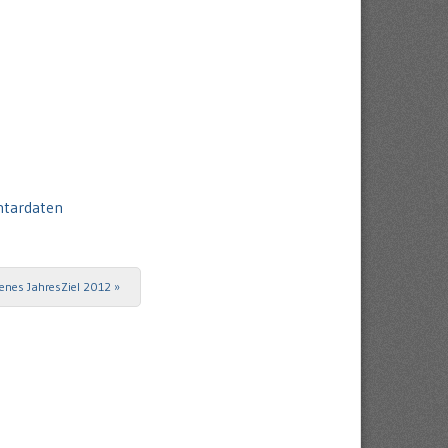
ntardaten
enes JahresZiel 2012
»