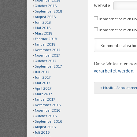
November 2018
Website
Oktober 2018
September 2018
August 2018
Benachrichtige mich üb
Juni 2018
Mai 2018
Benachrichtige mich übe
März 2018
Februar 2018
Januar 2018
Dezember 2017
November 2017
Oktober 2017
Diese Website verwe
September 2017
verarbeitet werden.
Juli 2017
Juni 2017
Mai 2017
«
Musik – Assoziatione
Post navigation
April 2017
März 2017
Januar 2017
Dezember 2016
November 2016
Oktober 2016
September 2016
August 2016
Juli 2016