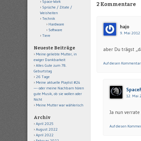
Space-Work
2 Kommentare
Sprüche / Zitate /
Weisheiten
Technik
Hardware
hajo
Software
9. Mai 2012 
Tiere
Neueste Beiträge
aber Du trägst „d
Meine geliebte Mutter, in
ewiger Dankbarkeit
Auf diesen Kommentar
Alles Gute zum 78.
Geburtstag
26 Tage
Meine aktuelle Playlist #24
—- oder meine Nachbarn hören
Space
gute Musik, ob sie wollen oder
12. Mai 
Nicht
Meine Mutter war wählerisch
Ja nun verrate
Archiv
April 2025
Auf diesen Kommen
August 2022
April 2022
Februar 2022