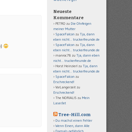
Neueste
Kommentare
PETRO
zu
Die Ohrfeigen
meiner Mutter
SpaceFalcon
zu
Tja, dann
eben nicht… truckerfreunde.de
SpaceFalcon
zu
Tja, dann
e)
eben nicht… truckerfreunde.de
manroc78
zu
Tja, dann eben
nicht… truckerfreunde.de
Horst Heinzierl
zu
Tja, dann
eben nicht… truckerfreunde.de
SpaceFalcon
zu
Erschreckend!
VorLangerzeit
zu
Erschreckend!
The NORIALIS
zu
Mein
LaserJet
Tree-Hill.com
Du machst einen Fehler
Wenn Einen, dann Alle
Damals gefährlich