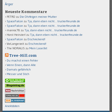
Ärger
Neueste Kommentare
PETRO
zu
Die Ohrfeigen meiner Mutter
SpaceFalcon
zu
Tja, dann eben nicht… truckerfreunde.de
SpaceFalcon
zu
Tja, dann eben nicht… truckerfreunde.de
manroc78
zu
Tja, dann eben nicht… truckerfreunde.de
Horst Heinzierl
zu
Tja, dann eben nicht… truckerfreunde.de
SpaceFalcon
zu
Erschreckend!
VorLangerzeit
zu
Erschreckend!
The NORIALIS
zu
Mein LaserJet
Tree-Hill.com
Du machst einen Fehler
Wenn Einen, dann Alle
Damals gefährlich
Messer und Stich
Anektdoten