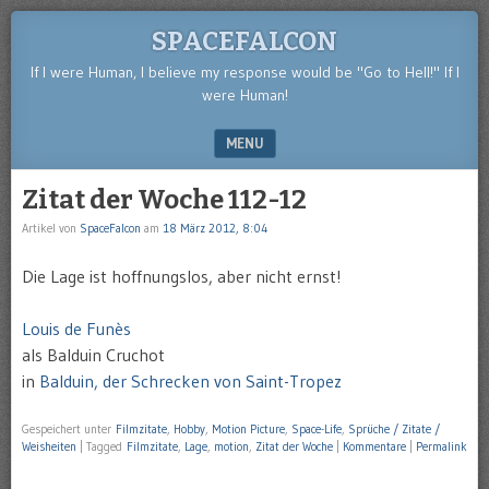
SPACEFALCON
If I were Human, I believe my response would be "Go to Hell!" If I
were Human!
MENU
SKIP TO CONTENT
Zitat der Woche 112-12
Artikel von
SpaceFalcon
am
18 März 2012, 8:04
Die Lage ist hoffnungslos, aber nicht ernst!
Louis de Funès
als Balduin Cruchot
in
Balduin, der Schrecken von Saint-Tropez
Gespeichert unter
Filmzitate
,
Hobby
,
Motion Picture
,
Space-Life
,
Sprüche / Zitate /
Weisheiten
|
Tagged
Filmzitate
,
Lage
,
motion
,
Zitat der Woche
|
Kommentare
|
Permalink