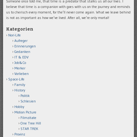
Someone once told me, that time is a predator that stalks us all our lives. I
believe that time is a companion with goes with us on the journey and reminds
us to cherisch every moment, for the’ll never come again. What we leave behind
is not as important as how we’ve lived. After all, we’re only mortal!
Kategorien
Nori-Life
Aufreger
Erinnerungen
Gedanken
IT & EDV
Job&Co
Merker
Vorlieben
Space-Life
Family
History
Politik
Schlesien
Hobby
Motion Picture
Filmzitate
One Tree Hill
STAR TREK
Provinz