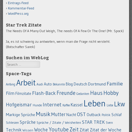
Eintrags-Feed
Kommentar-Feed
WordPress.org
Star Trek Zitate
The Needs Of A Many Out Weigh, The needs Of A Few Or The One! (Mr. Spock)
Ja, es ist schwierig zu antworten, wenn man die Frage nicht versteht.
(Botschafter Sarek)
Suchen im WebLog
Search
Space-Tags
Arbeit
Familie
Dortmund
Auto
Deutsch
Blog
Anfang
Audi
Bekannte
Hobby
Freunde
Haus
Flash-Back
Film
Filmzitate
Gedanken
Leben
Lkw
Hofgeismar
Internet
Kassel
Hunde
Kaffee
Liebe
Musik
OST
Mutter
Markige Sprüche
Nacht
Outback
Schlaf
Politik
STAR TREK
Sprüche
Schlesien
Sprüche / Zitate / Weisheiten
Sven
Youtube
Zeit
Woche
Technik
Zitat
Zitat der Woche
Wissen