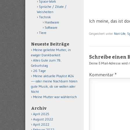
Space-Work
Sprüche / Zitate /
Weisheiten
Technik
Ich meine, das ist d
Hardware
Software
Tiere
Gespeichert unter
Nori-Life
,
Sp
Neueste Beiträge
Meine geliebte Mutter, in
ewiger Dankbarkeit
Schreibe einen
Alles Gute zum 78.
Deine E-Mail-Adresse wird ni
Geburtstag
26 Tage
Kommentar
*
Meine aktuelle Playlist #24
—- oder meine Nachbarn hören
gute Musik, ob sie wollen oder
Nicht
Meine Mutter war wählerisch
Archiv
April 2025
August 2022
April 2022
Februar 2022