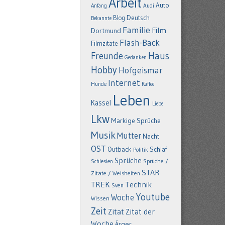
Arbeit
Auto
Anfang
Audi
Deutsch
Blog
Bekannte
Familie
Film
Dortmund
Flash-Back
Filmzitate
Freunde
Haus
Gedanken
Hobby
Hofgeismar
Internet
Hunde
Kaffee
Leben
Kassel
Liebe
Lkw
Markige Sprüche
Musik
Mutter
Nacht
OST
Outback
Schlaf
Politik
Sprüche
Schlesien
Sprüche /
STAR
Zitate / Weisheiten
TREK
Technik
Sven
Youtube
Woche
Wissen
Zeit
Zitat
Zitat der
Woche
Ärger