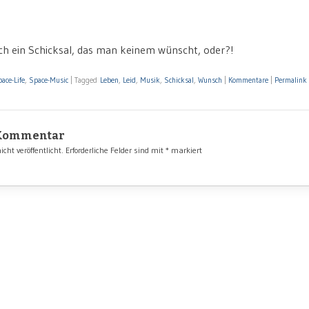
och ein Schicksal, das man keinem wünscht, oder?!
ace-Life
,
Space-Music
|
Tagged
Leben
,
Leid
,
Musik
,
Schicksal
,
Wunsch
|
Kommentare
|
Permalink
 Kommentar
cht veröffentlicht.
Erforderliche Felder sind mit
*
markiert