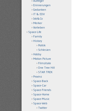
Aufreger
Erinnerungen
Gedanken
IT & EDV
Job&Co
Merker
Vorlieben
Space-Life
Family
History
Politik
Schlesien
Hobby
Motion Picture
Filmzitate
One Tree Hill
STAR TREK
Provinz
Space-Back
Space-Car
Space-Friends
Space-Home
Space-Music
Space-Web
Twitter