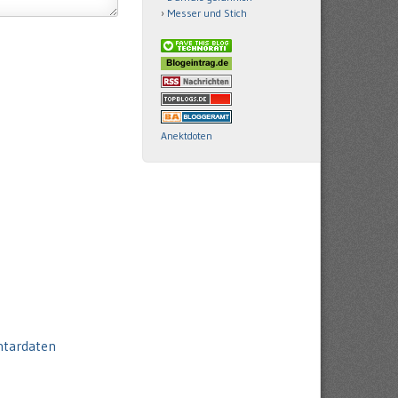
Messer und Stich
Anektdoten
ntardaten