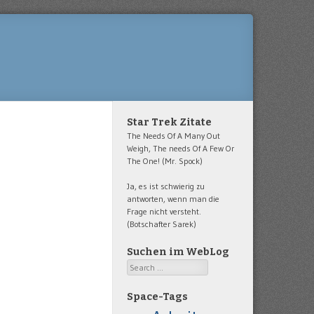
Star Trek Zitate
The Needs Of A Many Out
Weigh, The needs Of A Few Or
The One! (Mr. Spock)
Ja, es ist schwierig zu
antworten, wenn man die
Frage nicht versteht.
(Botschafter Sarek)
Suchen im WebLog
Search
Space-Tags