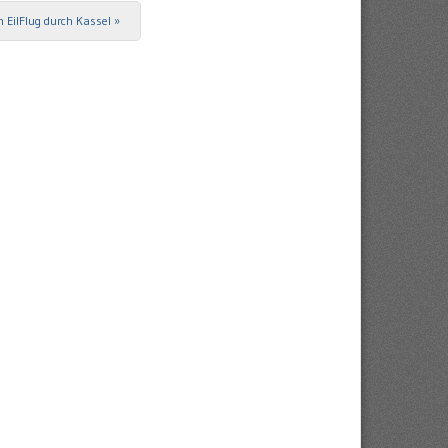
m EilFlug durch Kassel
»