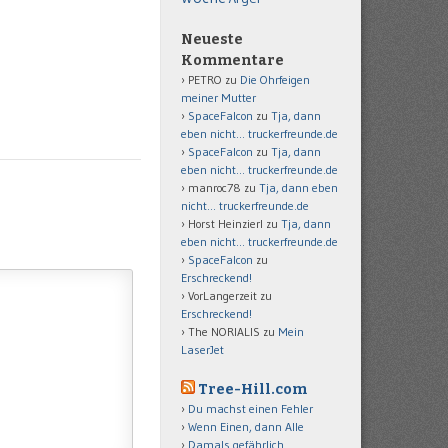
Neueste
Kommentare
PETRO
zu
Die Ohrfeigen
meiner Mutter
SpaceFalcon
zu
Tja, dann
eben nicht… truckerfreunde.de
SpaceFalcon
zu
Tja, dann
eben nicht… truckerfreunde.de
manroc78
zu
Tja, dann eben
nicht… truckerfreunde.de
Horst Heinzierl
zu
Tja, dann
eben nicht… truckerfreunde.de
SpaceFalcon
zu
Erschreckend!
VorLangerzeit
zu
Erschreckend!
The NORIALIS
zu
Mein
LaserJet
Tree-Hill.com
Du machst einen Fehler
Wenn Einen, dann Alle
Damals gefährlich