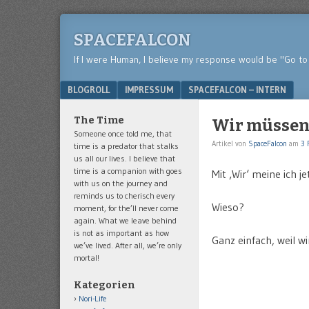
SPACEFALCON
If I were Human, I believe my response would be "Go to 
Menu
SKIP TO CONTENT
BLOGROLL
IMPRESSUM
SPACEFALCON – INTERN
The Time
Wir müssen 
Someone once told me, that
Artikel von
SpaceFalcon
am
3 
time is a predator that stalks
us all our lives. I believe that
time is a companion with goes
Mit ‚Wir‘ meine ich 
with us on the journey and
reminds us to cherisch every
Wieso?
moment, for the’ll never come
again. What we leave behind
is not as important as how
Ganz einfach, weil w
we’ve lived. After all, we’re only
mortal!
Kategorien
Nori-Life