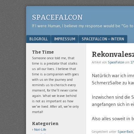
SPACEFALCON
If I were Human, I believe my response would be "Go to 
Menu
SKIP TO CONTENT
BLOGROLL
IMPRESSUM
SPACEFALCON – INTERN
The Time
Rekonvalesz
Someone once told me, that
Artikel von
SpaceFalcon
am
17
time is a predator that stalks
us all our lives. I believe that
time is a companion with goes
Natürlich war ich im
with us on the journey and
SchmerzSalbe zu kau
reminds us to cherisch every
moment, for the’ll never come
again. What we leave behind
Inzwischen sind die 
is not as important as how
angefangen sich in e
we’ve lived. After all, we’re only
mortal!
Also alles soweit in
Kategorien
Nori-Life
Gespeichert unter
Space-Back