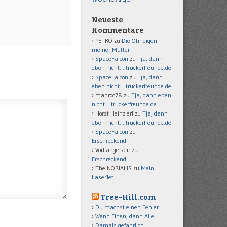
Neueste
Kommentare
PETRO
zu
Die Ohrfeigen
meiner Mutter
SpaceFalcon
zu
Tja, dann
eben nicht… truckerfreunde.de
SpaceFalcon
zu
Tja, dann
eben nicht… truckerfreunde.de
manroc78
zu
Tja, dann eben
nicht… truckerfreunde.de
Horst Heinzierl
zu
Tja, dann
eben nicht… truckerfreunde.de
SpaceFalcon
zu
Erschreckend!
VorLangerzeit
zu
Erschreckend!
The NORIALIS
zu
Mein
LaserJet
Tree-Hill.com
Du machst einen Fehler
Wenn Einen, dann Alle
Damals gefährlich