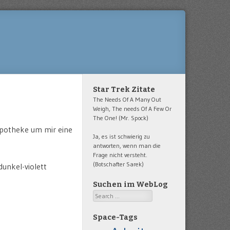
Star Trek Zitate
The Needs Of A Many Out
Weigh, The needs Of A Few Or
The One! (Mr. Spock)
 Apotheke um mir eine
Ja, es ist schwierig zu
antworten, wenn man die
Frage nicht versteht.
(Botschafter Sarek)
dunkel-violett
Suchen im WebLog
Search
Space-Tags