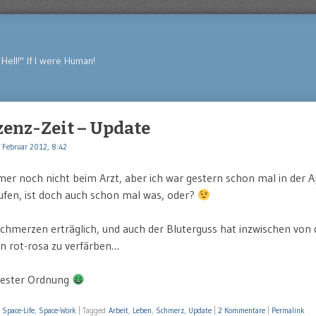
Hell!" If I were Human!
enz-Zeit – Update
 Februar 2012, 8:42
mer noch nicht beim Arzt, aber ich war gestern schon mal in der
fen, ist doch auch schon mal was, oder?
Schmerzen erträglich, und auch der Bluterguss hat inzwischen von 
in rot-rosa zu verfärben…
 bester Ordnung
,
Space-Life
,
Space-Work
|
Tagged
Arbeit
,
Leben
,
Schmerz
,
Update
|
2 Kommentare
|
Permalink