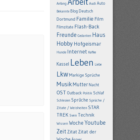
Arbeit
Auto
Anfang
Audi
Deutsch
Blog
Bekannte
Familie
Film
Dortmund
Flash-Back
Filmzitate
Freunde
Haus
Gedanken
Hobby
Hofgeismar
Internet
Hunde
Kaffee
Leben
Kassel
Liebe
Lkw
Markige Sprüche
Musik
Mutter
Nacht
OST
Outback
Schlaf
Politik
Sprüche
Schlesien
Sprüche /
STAR
Zitate / Weisheiten
TREK
Technik
Sven
Youtube
Woche
Wissen
Zeit
Zitat
Zitat der
Woche
Ärger