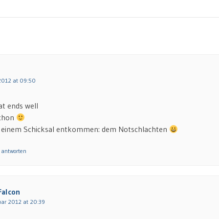
 2012 at 09:50
hat ends well
schon
u einem Schicksal entkommen: dem Notschlachten
 antworten
Falcon
uar 2012 at 20:39