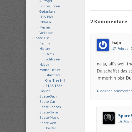
Aufreger
Erinnerungen
Gedanken
IT & EDV
2 Kommentare
Job&Co
Merker
Vorlieben
Space-Life
hajo
Family
History
17. Februar
Politik
Schlesien
na ja, all’s well t
Hobby
Motion Picture
Du schaffst das 
Filmzitate
immerhin bist D
One Tree Hill
STAR TREK
Provinz
Auf diesen Kommentar
Space-Back
Space-Car
Space-Friends
Space-Home
Space
Space-Music
19. Febr
Space-Web
Twitter