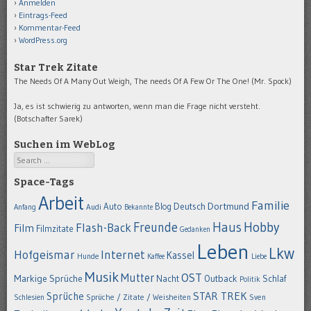
Anmelden
Eintrags-Feed
Kommentar-Feed
WordPress.org
Star Trek Zitate
The Needs Of A Many Out Weigh, The needs Of A Few Or The One! (Mr. Spock)
Ja, es ist schwierig zu antworten, wenn man die Frage nicht versteht.
(Botschafter Sarek)
Suchen im WebLog
Search
Space-Tags
Arbeit
Familie
Dortmund
Auto
Deutsch
Blog
Anfang
Audi
Bekannte
Hobby
Freunde
Haus
Flash-Back
Film
Filmzitate
Gedanken
Leben
Lkw
Hofgeismar
Internet
Kassel
Hunde
Kaffee
Liebe
Musik
OST
Mutter
Markige Sprüche
Nacht
Outback
Schlaf
Politik
STAR TREK
Sprüche
Schlesien
Sprüche / Zitate / Weisheiten
Sven