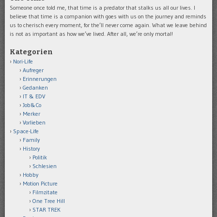
Someone once told me, that time is a predator that stalks us all our lives. I
believe that time is a companion with goes with us on the journey and reminds
us to cherisch every moment, for the’ll never come again. What we leave behind
is not as important as how we’ve lived. After all, we’re only mortal!
Kategorien
Nori-Life
Aufreger
Erinnerungen
Gedanken
IT & EDV
Job&Co
Merker
Vorlieben
Space-Life
Family
History
Politik
Schlesien
Hobby
Motion Picture
Filmzitate
One Tree Hill
STAR TREK