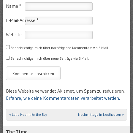
Name
*
E-Mail-Adresse
*
Website
Benachrichtige mich über nachfolgende Kommentare via E-Mail.
Benachrichtige mich über neue Beiträge via E-Mail.
Diese Website verwendet Akismet, um Spam zu reduzieren.
Erfahre, wie deine Kommentardaten verarbeitet werden.
«
Let’s Hear It for the Boy
Nachmittags in Nordhessen
»
Post navigation
The Time