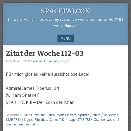
SPACEFALCON
If I were Human, I believe my response would be "Go to Hell!" If I
were Human!
MENU
SKIP TO CONTENT
Zitat der Woche 112-03
Artikel von
SpaceFalcon
am
16 Januar 2012, 11:00
Für mich gibt es keine aussichtslose Lage!
Admiral James Tiberius Kirk
(William Shatner)
STAR TREK II – Der Zorn des Khan
Gespeichert unter
Filmzitate
,
Hobby
,
Motion Picture
,
Sprüche / Zitate / Weisheiten
,
STAR TREK
|
Tagged
Filmzitate
,
James T. Kirk
,
Lage
,
STAR TREK
,
Zitat der Woche
|
2
Kommentare
|
Permalink