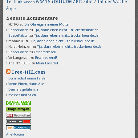
Youtube
Zeit
Woche
Technik
Zitat
Zitat der Woche
Wissen
Ärger
Neueste Kommentare
PETRO
zu
Die Ohrfeigen meiner Mutter
SpaceFalcon
zu
Tja, dann eben nicht… truckerfreunde.de
SpaceFalcon
zu
Tja, dann eben nicht… truckerfreunde.de
manroc78
zu
Tja, dann eben nicht… truckerfreunde.de
Horst Heinzierl
zu
Tja, dann eben nicht… truckerfreunde.de
SpaceFalcon
zu
Erschreckend!
VorLangerzeit
zu
Erschreckend!
The NORIALIS
zu
Mein LaserJet
Tree-Hill.com
Du machst einen Fehler
Wenn Einen, dann Alle
Damals gefährlich
Messer und Stich
Anektdoten