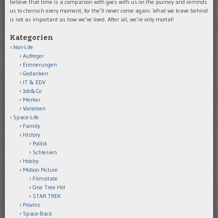
believe that time is a companion with goes with us on the journey and reminds
us to cherisch every moment, for the’ll never come again. What we leave behind
is not as important as how we’ve lived. After all, we’re only mortal!
Kategorien
Nori-Life
Aufreger
Erinnerungen
Gedanken
IT & EDV
Job&Co
Merker
Vorlieben
Space-Life
Family
History
Politik
Schlesien
Hobby
Motion Picture
Filmzitate
One Tree Hill
STAR TREK
Provinz
Space-Back