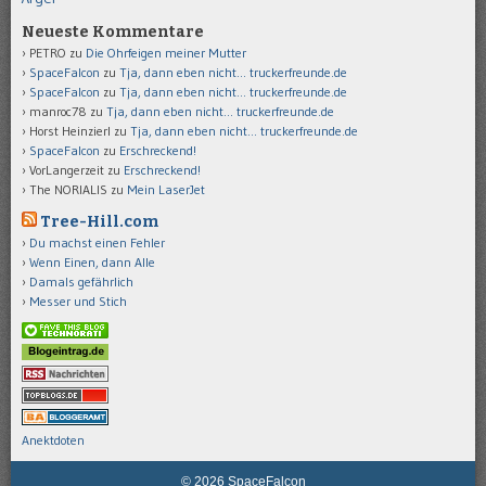
Neueste Kommentare
PETRO
zu
Die Ohrfeigen meiner Mutter
SpaceFalcon
zu
Tja, dann eben nicht… truckerfreunde.de
SpaceFalcon
zu
Tja, dann eben nicht… truckerfreunde.de
manroc78
zu
Tja, dann eben nicht… truckerfreunde.de
Horst Heinzierl
zu
Tja, dann eben nicht… truckerfreunde.de
SpaceFalcon
zu
Erschreckend!
VorLangerzeit
zu
Erschreckend!
The NORIALIS
zu
Mein LaserJet
Tree-Hill.com
Du machst einen Fehler
Wenn Einen, dann Alle
Damals gefährlich
Messer und Stich
Anektdoten
© 2026 SpaceFalcon