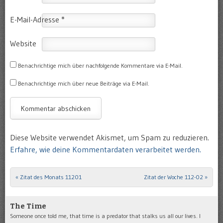
E-Mail-Adresse
*
Website
Benachrichtige mich über nachfolgende Kommentare via E-Mail.
Benachrichtige mich über neue Beiträge via E-Mail.
Diese Website verwendet Akismet, um Spam zu reduzieren.
Erfahre, wie deine Kommentardaten verarbeitet werden.
«
Zitat des Monats 11201
Zitat der Woche 112-02
»
Post navigation
The Time
Someone once told me, that time is a predator that stalks us all our lives. I