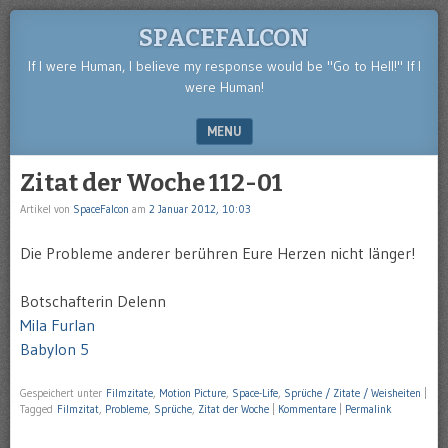
SPACEFALCON
If I were Human, I believe my response would be "Go to Hell!" If I
were Human!
MENU
SKIP TO CONTENT
Zitat der Woche 112-01
Artikel von
SpaceFalcon
am
2 Januar 2012, 10:03
Die Probleme anderer berühren Eure Herzen nicht länger!
Botschafterin Delenn
Mila Furlan
Babylon 5
Gespeichert unter
Filmzitate
,
Motion Picture
,
Space-Life
,
Sprüche / Zitate / Weisheiten
|
Tagged
Filmzitat
,
Probleme
,
Sprüche
,
Zitat der Woche
|
Kommentare
|
Permalink