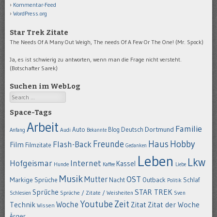
Kommentar-Feed
WordPress.org
Star Trek Zitate
The Needs Of A Many Out Weigh, The needs Of A Few Or The One! (Mr. Spock)
Ja, es ist schwierig zu antworten, wenn man die Frage nicht versteht.
(Botschafter Sarek)
Suchen im WebLog
Search
Space-Tags
Arbeit
Familie
Dortmund
Auto
Deutsch
Blog
Anfang
Audi
Bekannte
Hobby
Freunde
Haus
Flash-Back
Film
Filmzitate
Gedanken
Leben
Lkw
Hofgeismar
Internet
Kassel
Hunde
Kaffee
Liebe
Musik
OST
Mutter
Markige Sprüche
Nacht
Outback
Schlaf
Politik
STAR TREK
Sprüche
Schlesien
Sprüche / Zitate / Weisheiten
Sven
Youtube
Zeit
Woche
Technik
Zitat
Zitat der Woche
Wissen
Ärger