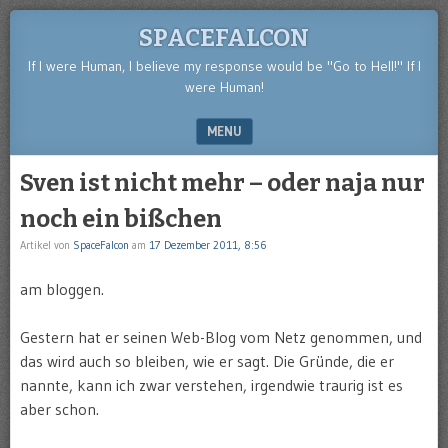
SPACEFALCON
If I were Human, I believe my response would be "Go to Hell!" If I
were Human!
MENU
SKIP TO CONTENT
Sven ist nicht mehr – oder naja nur
noch ein bißchen
Artikel von
SpaceFalcon
am
17 Dezember 2011, 8:56
am bloggen.
Gestern hat er seinen Web-Blog vom Netz genommen, und
das wird auch so bleiben, wie er sagt. Die Gründe, die er
nannte, kann ich zwar verstehen, irgendwie traurig ist es
aber schon.