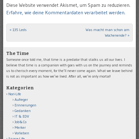
Diese Website verwendet Akismet, um Spam zu reduzieren.
Erfahre, wie deine Kommentardaten verarbeitet werden.
«
135 Leds
Was macht man schon am
Post navigation
Wochenende?
»
The Time
Someone once told me, that time is a predator that stalks us all our lives. I
believe that time is a companion with goes with us on the journey and reminds
us to cherisch every moment, for the’ll never come again. What we leave behind
is not as important as how we’ve lived. After all, we’re only mortal!
Kategorien
Nori-Life
Aufreger
Erinnerungen
Gedanken
IT & EDV
Job&Co
Merker
Vorlieben
Space-Life