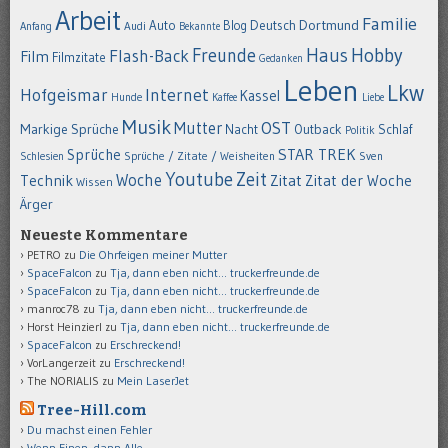
Arbeit
Familie
Dortmund
Auto
Deutsch
Blog
Anfang
Audi
Bekannte
Hobby
Freunde
Haus
Flash-Back
Film
Filmzitate
Gedanken
Leben
Lkw
Hofgeismar
Internet
Kassel
Hunde
Kaffee
Liebe
Musik
OST
Mutter
Markige Sprüche
Nacht
Outback
Schlaf
Politik
STAR TREK
Sprüche
Schlesien
Sprüche / Zitate / Weisheiten
Sven
Youtube
Zeit
Woche
Technik
Zitat
Zitat der Woche
Wissen
Ärger
Neueste Kommentare
PETRO
zu
Die Ohrfeigen meiner Mutter
SpaceFalcon
zu
Tja, dann eben nicht… truckerfreunde.de
SpaceFalcon
zu
Tja, dann eben nicht… truckerfreunde.de
manroc78
zu
Tja, dann eben nicht… truckerfreunde.de
Horst Heinzierl
zu
Tja, dann eben nicht… truckerfreunde.de
SpaceFalcon
zu
Erschreckend!
VorLangerzeit
zu
Erschreckend!
The NORIALIS
zu
Mein LaserJet
Tree-Hill.com
Du machst einen Fehler
Wenn Einen, dann Alle