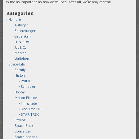
is not as important as how we’ve lived. After all, we’re only mortal!
Kategorien
Nori-Life
Aufreger
Erinnerungen
Gedanken
IT & EDV
Job&Co
Merker
Vorlieben
Space-Life
Family
History
Politik
Schlesien
Hobby
Motion Picture
Filmzitate
One Tree Hill
STAR TREK
Provinz
Space-Back
Space-Car
Space-Friends