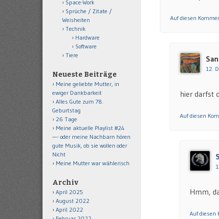
Space-Work
Sprüche / Zitate /
Auf diesen Kommen
Weisheiten
Technik
Hardware
Software
Tiere
San
12. 
Neueste Beiträge
Meine geliebte Mutter, in
ewiger Dankbarkeit
hier darfst
Alles Gute zum 78.
Geburtstag
Auf diesen Ko
26 Tage
Meine aktuelle Playlist #24
—- oder meine Nachbarn hören
gute Musik, ob sie wollen oder
Nicht
Meine Mutter war wählerisch
1
Archiv
Hmm, das
April 2025
August 2022
April 2022
Auf diesen
Februar 2022