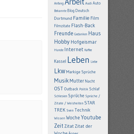
Arbeit
Auto
Anfang
Audi
Deutsch
Blog
Bekannte
Familie
Film
Dortmund
Flash-Back
Filmzitate
Freunde
Haus
Gedanken
Hobby
Hofgeismar
Internet
Hunde
Kaffee
Leben
Kassel
Liebe
Lkw
Markige Sprüche
Musik
Mutter
Nacht
OST
Outback
Schlaf
Politik
Sprüche
Schlesien
Sprüche /
STAR
Zitate / Weisheiten
TREK
Technik
Sven
Youtube
Woche
Wissen
Zeit
Zitat
Zitat der
Woche
Ärger