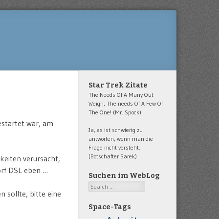
Star Trek Zitate
The Needs Of A Many Out
Weigh, The needs Of A Few Or
The One! (Mr. Spock)
estartet war, am
Ja, es ist schwierig zu
antworten, wenn man die
Frage nicht versteht.
(Botschafter Sarek)
keiten verursacht,
orf DSL eben …
Suchen im WebLog
Search
 sollte, bitte eine
Space-Tags