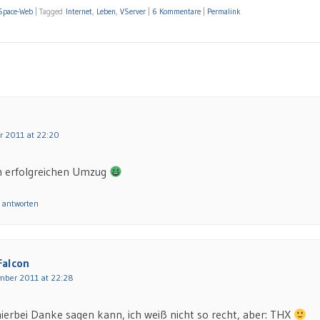
Space-Web
|
Tagged
Internet
,
Leben
,
VServer
|
6 Kommentare
|
Permalink
r 2011 at 22:20
 erfolgreichen Umzug
 antworten
Falcon
mber 2011 at 22:28
ierbei Danke sagen kann, ich weiß nicht so recht, aber: THX