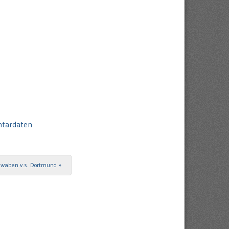
ntardaten
waben v.s. Dortmund
»