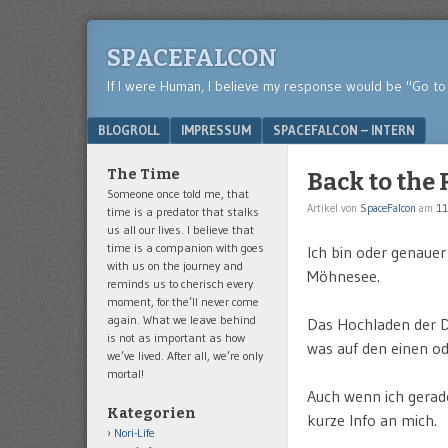
SPACEFALCON
If I were Human, I believe my response would be "Go to 
Menu
SKIP TO CONTENT
BLOGROLL
IMPRESSUM
SPACEFALCON – INTERN
The Time
Back to the 
Someone once told me, that
Artikel von
SpaceFalcon
am
11
time is a predator that stalks
us all our lives. I believe that
time is a companion with goes
Ich bin oder genauer
with us on the journey and
Möhnesee.
reminds us to cherisch every
moment, for the’ll never come
again. What we leave behind
Das Hochladen der Da
is not as important as how
was auf den einen o
we’ve lived. After all, we’re only
mortal!
Auch wenn ich gerade
Kategorien
kurze Info an mich.
Nori-Life