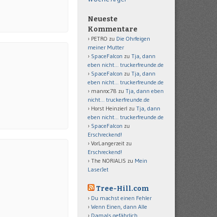
Neueste
Kommentare
PETRO
zu
Die Ohrfeigen
meiner Mutter
SpaceFalcon
zu
Tja, dann
eben nicht… truckerfreunde.de
SpaceFalcon
zu
Tja, dann
eben nicht… truckerfreunde.de
manroc78
zu
Tja, dann eben
nicht… truckerfreunde.de
Horst Heinzierl
zu
Tja, dann
eben nicht… truckerfreunde.de
SpaceFalcon
zu
Erschreckend!
VorLangerzeit
zu
Erschreckend!
The NORIALIS
zu
Mein
LaserJet
Tree-Hill.com
Du machst einen Fehler
Wenn Einen, dann Alle
Damals gefährlich