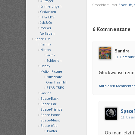
Aufreger
Gespeichert unter
Space-Life
,
Erinnerungen
Gedanken
IT & EDV
Job&Co
Merker
6 Kommentare
Vorlieben
Space-Life
Family
History
Sandra
Politik
11. Dezembe
Schlesien
Hobby
Motion Picture
Glückwunsch zum
Filmzitate
One Tree Hill
Auf diesen Kommentar
STAR TREK
Provinz
Space-Back
Space-Car
Space-Friends
Space
Space-Home
11. Deze
Space-Music
Space-Web
Twitter
Ob man jetzt h