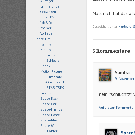
Aufreger
Erinnerungen
Gedanken
Natürlich hat das al
IT & EDV
Job&Co
Gespeichert unter
Hardware
,
S
Merker
Vorlieben
Space-Life
Family
History
5 Kommentare
Politik
Schlesien
Hobby
Motion Picture
Sandra
Filmzitate
9. November
One Tree Hill
STAR TREK
Provinz
nein *schluchtz*
Space-Back
Space-Car
Auf diesen Kommentar
Space-Friends
Space-Home
Space-Music
Space-Web
Twitter
Space