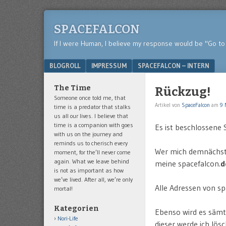
SPACEFALCON
If I were Human, I believe my response would be "Go to 
Menu
SKIP TO CONTENT
BLOGROLL
IMPRESSUM
SPACEFALCON – INTERN
The Time
Rückzug!
Someone once told me, that
Artikel von
SpaceFalcon
am
9 
time is a predator that stalks
us all our lives. I believe that
time is a companion with goes
Es ist beschlossene 
with us on the journey and
reminds us to cherisch every
Wer mich demnächst (
moment, for the’ll never come
again. What we leave behind
meine spacefalcon.
d
is not as important as how
we’ve lived. After all, we’re only
Alle Adressen von spa
mortal!
Kategorien
Ebenso wird es sämtl
Nori-Life
dieser werde ich lös