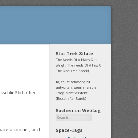
Star Trek Zitate
The Needs Of A Many Out
Weigh, The needs Of A Few Or
The One! (Mr. Spock)
Ja, es ist schwierig zu
antworten, wenn man die
sschließlich über
Frage nicht versteht.
(Botschafter Sarek)
Suchen im WebLog
Search
pacefalcon.net, auch
Space-Tags