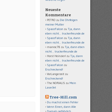
Neueste
Kommentare
PETRO
zu
Die Ohrfeigen
meiner Mutter
SpaceFalcon
zu
Tja, dann
eben nicht… truckerfreunde.de
SpaceFalcon
zu
Tja, dann
eben nicht… truckerfreunde.de
manroc78
zu
Tja, dann eben
nicht… truckerfreunde.de
Horst Heinzierl
zu
Tja, dann
eben nicht… truckerfreunde.de
SpaceFalcon
zu
Erschreckend!
VorLangerzeit
zu
Erschreckend!
The NORIALIS
zu
Mein
LaserJet
Tree-Hill.com
Du machst einen Fehler
Wenn Einen, dann Alle
Damals gefährlich