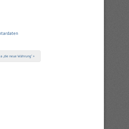
ntardaten
a ‚die neue Währung‘
»