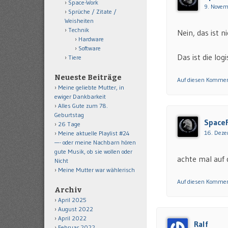
Space-Work
9. Novem
Sprüche / Zitate /
Weisheiten
Technik
Nein, das ist 
Hardware
Software
Das ist die lo
Tiere
Neueste Beiträge
Auf diesen Kommen
Meine geliebte Mutter, in
ewiger Dankbarkeit
Alles Gute zum 78.
Geburtstag
Space
26 Tage
16. Deze
Meine aktuelle Playlist #24
—- oder meine Nachbarn hören
gute Musik, ob sie wollen oder
achte mal auf
Nicht
Meine Mutter war wählerisch
Auf diesen Kommen
Archiv
April 2025
August 2022
April 2022
Ralf
Februar 2022