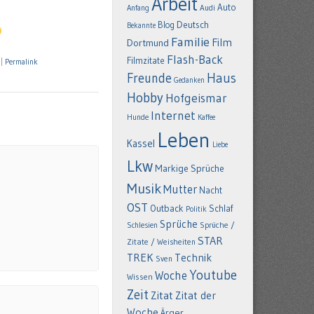
Arbeit
Auto
Anfang
Audi
Deutsch
Blog
Bekannte
Familie
Film
Dortmund
Flash-Back
Filmzitate
|
Permalink
Freunde
Haus
Gedanken
Hobby
Hofgeismar
Internet
Hunde
Kaffee
Leben
Kassel
Liebe
Lkw
Markige Sprüche
Musik
Mutter
Nacht
OST
Outback
Schlaf
Politik
Sprüche
Schlesien
Sprüche /
STAR
Zitate / Weisheiten
TREK
Technik
Sven
Youtube
Woche
Wissen
Zeit
Zitat
Zitat der
Woche
Ärger