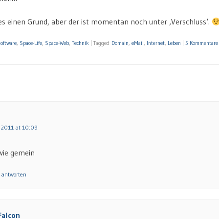
les einen Grund, aber der ist momentan noch unter ‚Verschluss‘.
oftware
,
Space-Life
,
Space-Web
,
Technik
|
Tagged
Domain
,
eMail
,
Internet
,
Leben
|
5 Kommentare
 2011 at 10:09
 wie gemein
 antworten
Falcon