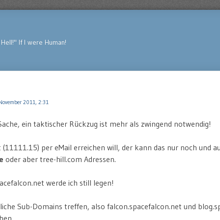
Hell!" If I were Human!
November 2011, 2:31
Sache, ein taktischer Rückzug ist mehr als zwingend notwendig!
11111.15) per eMail erreichen will, der kann das nur noch und au
e
oder aber tree-hill.com Adressen.
cefalcon.net werde ich still legen!
iche Sub-Domains treffen, also falcon.spacefalcon.net und blog.s
chen…