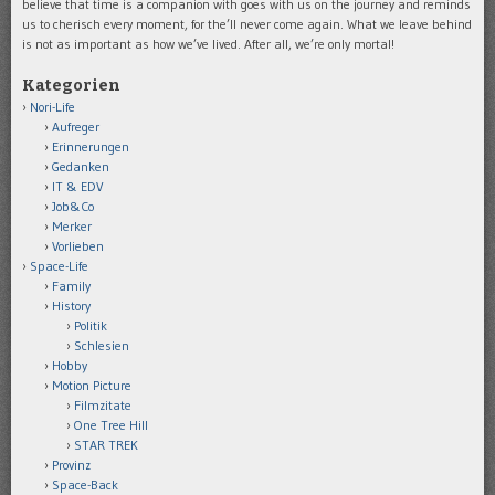
believe that time is a companion with goes with us on the journey and reminds
us to cherisch every moment, for the’ll never come again. What we leave behind
is not as important as how we’ve lived. After all, we’re only mortal!
Kategorien
Nori-Life
Aufreger
Erinnerungen
Gedanken
IT & EDV
Job&Co
Merker
Vorlieben
Space-Life
Family
History
Politik
Schlesien
Hobby
Motion Picture
Filmzitate
One Tree Hill
STAR TREK
Provinz
Space-Back