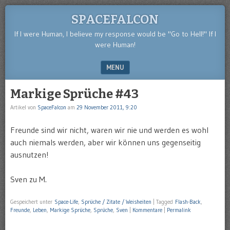
SPACEFALCON
If I were Human, I believe my response would be "Go to Hell!" If I
were Human!
MENU
SKIP TO CONTENT
Markige Sprüche #43
Artikel von
SpaceFalcon
am
29 November 2011, 9:20
Freunde sind wir nicht, waren wir nie und werden es wohl
auch niemals werden, aber wir können uns gegenseitig
ausnutzen!
Sven zu M.
Gespeichert unter
Space-Life
,
Sprüche / Zitate / Weisheiten
|
Tagged
Flash-Back
,
Freunde
,
Leben
,
Markige Sprüche
,
Sprüche
,
Sven
|
Kommentare
|
Permalink