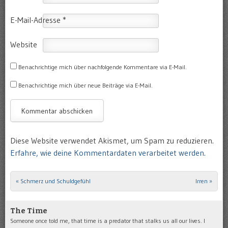
E-Mail-Adresse
*
Website
Benachrichtige mich über nachfolgende Kommentare via E-Mail.
Benachrichtige mich über neue Beiträge via E-Mail.
Diese Website verwendet Akismet, um Spam zu reduzieren.
Erfahre, wie deine Kommentardaten verarbeitet werden.
«
Schmerz und Schuldgefühl
Irren
»
Post navigation
The Time
Someone once told me, that time is a predator that stalks us all our lives. I