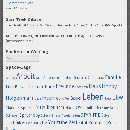
Kommentar-Feed
WordPress.org
Star Trek Zitate
The Needs Of A Many Out Weigh, The needs Of A Few Or The One! (Mr. Spock)
Ja, es ist schwierig zu antworten, wenn man die Frage nicht versteht.
(Botschafter Sarek)
Suchen im WebLog
Search
Space-Tags
Arbeit
Familie
Dortmund
Auto
Deutsch
Blog
Anfang
Audi
Bekannte
Hobby
Freunde
Haus
Flash-Back
Film
Filmzitate
Gedanken
Leben
Lkw
Hofgeismar
Internet
Kassel
Hunde
Kaffee
Liebe
Musik
OST
Mutter
Markige Sprüche
Nacht
Outback
Schlaf
Politik
STAR TREK
Sprüche
Schlesien
Sprüche / Zitate / Weisheiten
Sven
Youtube
Zeit
Woche
Technik
Zitat
Zitat der Woche
Wissen
Ärger