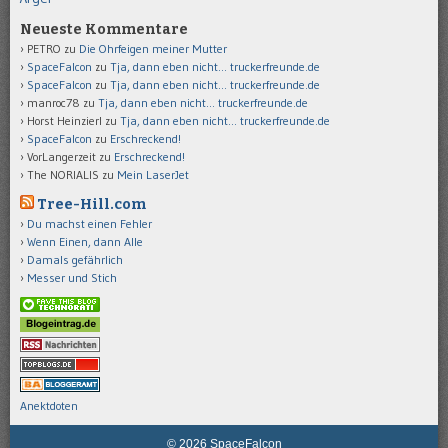
Neueste Kommentare
PETRO
zu
Die Ohrfeigen meiner Mutter
SpaceFalcon
zu
Tja, dann eben nicht… truckerfreunde.de
SpaceFalcon
zu
Tja, dann eben nicht… truckerfreunde.de
manroc78
zu
Tja, dann eben nicht… truckerfreunde.de
Horst Heinzierl
zu
Tja, dann eben nicht… truckerfreunde.de
SpaceFalcon
zu
Erschreckend!
VorLangerzeit
zu
Erschreckend!
The NORIALIS
zu
Mein LaserJet
Tree-Hill.com
Du machst einen Fehler
Wenn Einen, dann Alle
Damals gefährlich
Messer und Stich
Anektdoten
© 2026 SpaceFalcon