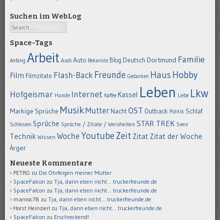
Suchen im WebLog
Search
Space-Tags
Arbeit
Familie
Dortmund
Auto
Deutsch
Blog
Anfang
Audi
Bekannte
Hobby
Freunde
Haus
Flash-Back
Film
Filmzitate
Gedanken
Leben
Lkw
Hofgeismar
Internet
Kassel
Hunde
Kaffee
Liebe
Musik
OST
Mutter
Markige Sprüche
Nacht
Outback
Schlaf
Politik
STAR TREK
Sprüche
Schlesien
Sprüche / Zitate / Weisheiten
Sven
Youtube
Zeit
Woche
Technik
Zitat
Zitat der Woche
Wissen
Ärger
Neueste Kommentare
PETRO
zu
Die Ohrfeigen meiner Mutter
SpaceFalcon
zu
Tja, dann eben nicht… truckerfreunde.de
SpaceFalcon
zu
Tja, dann eben nicht… truckerfreunde.de
manroc78
zu
Tja, dann eben nicht… truckerfreunde.de
Horst Heinzierl
zu
Tja, dann eben nicht… truckerfreunde.de
SpaceFalcon
zu
Erschreckend!