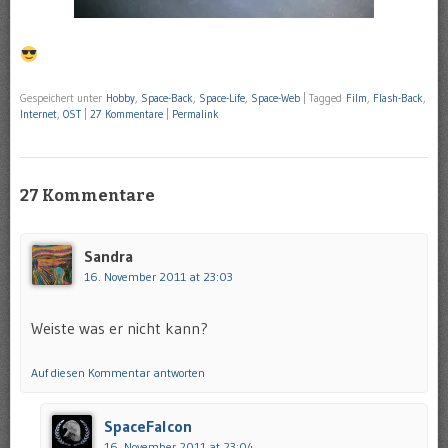
Gespeichert unter
Hobby
,
Space-Back
,
Space-Life
,
Space-Web
|
Tagged
Film
,
Flash-Back
,
Internet
,
OST
|
27 Kommentare
|
Permalink
27 Kommentare
Sandra
16. November 2011 at 23:03
Weiste was er nicht kann?
Auf diesen Kommentar antworten
SpaceFalcon
16. November 2011 at 23:04