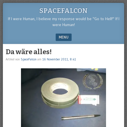
SPACEFALCON
If I were Human, I believe my response would be "Go to Hell!" If I
were Human!
MENU
SKIP TO CONTENT
Da wäre alles!
Artikel von
SpaceFalcon
am
16 November 2011, 8:41