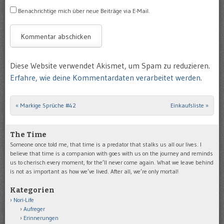
Benachrichtige mich über neue Beiträge via E-Mail.
Diese Website verwendet Akismet, um Spam zu reduzieren.
Erfahre, wie deine Kommentardaten verarbeitet werden.
«
Markige Sprüche #42
Einkaufsliste
»
Post navigation
The Time
Someone once told me, that time is a predator that stalks us all our lives. I
believe that time is a companion with goes with us on the journey and reminds
us to cherisch every moment, for the’ll never come again. What we leave behind
is not as important as how we’ve lived. After all, we’re only mortal!
Kategorien
Nori-Life
Aufreger
Erinnerungen