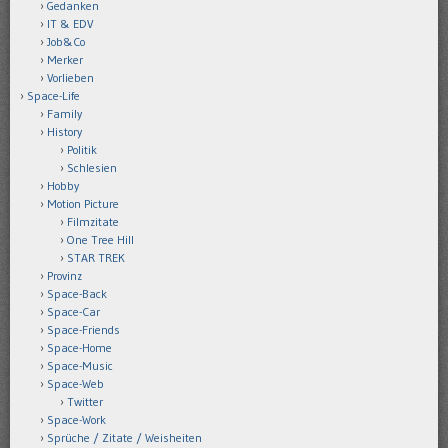
Gedanken
IT & EDV
Job&Co
Merker
Vorlieben
Space-Life
Family
History
Politik
Schlesien
Hobby
Motion Picture
Filmzitate
One Tree Hill
STAR TREK
Provinz
Space-Back
Space-Car
Space-Friends
Space-Home
Space-Music
Space-Web
Twitter
Space-Work
Sprüche / Zitate / Weisheiten